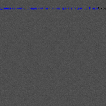
адання кабелю
Обладнання та лінійна арматура для СІП
Гаки
Скре