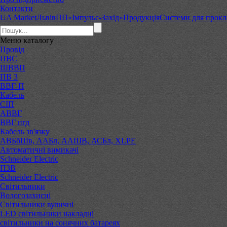
Контакти
UA Market
Львів
ПП«Імпульс-Захід»
Продукція
Системи для прокл
Меню
каталогу
Провід
ПВС
ШВВП
ПВ 3
ВВГ-П
Кабель
СІП
АВВГ
ВВГ нгд
Кабель зв'язку
АВБбШв, ААБл, ААШВ, АСБл, XLPE
Автоматичні вимикачі
Schneider Electric
ПЗВ
Schneider Electric
Світильники
Вологозахисні
Світильники вуличні
LED світильники накладні
світильники на сонячних батареях