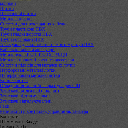
коробки
Щитки
Пластикові щитки
Металеві щитки
Системи для прокладання кабелю
Труби пластикові ПВХ
Труби гладкі жорсткі ПВХ
Труби гофровані ПВХ
Аксесуари для кріплення та монтажу труб ПВХ
Кабель-канали та аксесуари
Металорукав РЗ-Ц, РЗ-ЦХ, РЗ-ЦП
Металеві прокатні лотки та аксесуари
Системи підвісів для металевих лотків
Перфоровані металеві лотки
Неперфоровані металеві лотки
Кришка лотка
Обладнання та лінійна арматура для СІП
Затискачі натягальні (анкерні)
Затискачі підтримувальні
Затискачі відгалужувальні
Гаки
Реле захисту, контролю, управління, таймера
Контакти
ПП«Імпульс-Захід»
Імпульс Захід