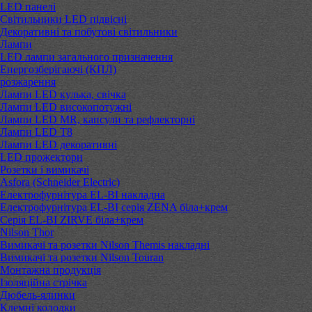
LED панелі
Світильники LED підвісні
Декоративні та побутові світильники
Лампи
LED лампи загального призначення
Енергозберігаючі (КПЛ)
розжарення
Лампи LED кулька, свічка
Лампи LED високопотужні
Лампи LED MR, капсули та рефлекторні
Лампи LED Т8
Лампи LED декоративні
LED прожектори
Розетки і вимикачі
Asfora (Schneider Electric)
Електрофурнітура EL-BI накладна
Електрофурнітура EL-BI серія ZENA біла+крем
Серія EL-BI ZIRVE біла+крем
Nilson Thor
Вимикачі та розетки Nilson Themis накладні
Вимикачі та розетки Nilson Touran
Монтажна продукція
Ізоляційна стрічка
Дюбель-ялинки
Клемні колодки