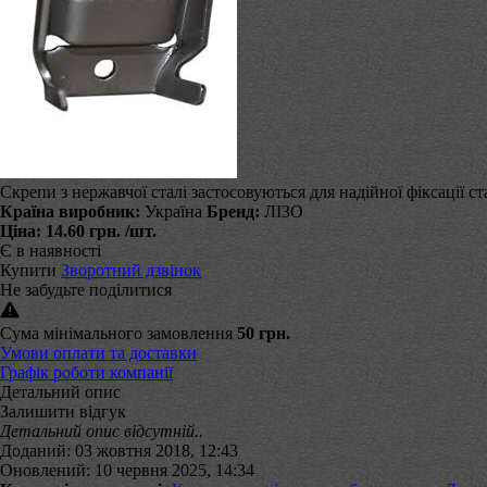
Скрепи з нержавчої сталі застосовуються для надійної фіксації ст
Країна виробник:
Україна
Бренд:
ЛІЗО
Ціна:
14.60 грн.
/шт.
Є в наявності
Купити
Зворотний дзвінок
Не забудьте поділитися
Сума мінімального замовлення
50 грн.
Умови оплати та доставки
Графік роботи компанії
Детальний опис
Залишити відгук
Детальний опис відсутній..
Доданий: 03 жовтня 2018, 12:43
Оновлений: 10 червня 2025, 14:34