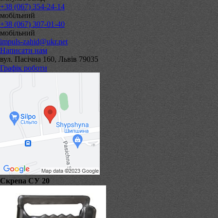
+38 (067) 354-24-14
мобільний
+38 (067) 307-01-40
мобільний
impuls-zahid@ukr.net
Написати нам
вул. Пасічна 160, Львів 79035
Графік роботи
Скрепа СУ 20