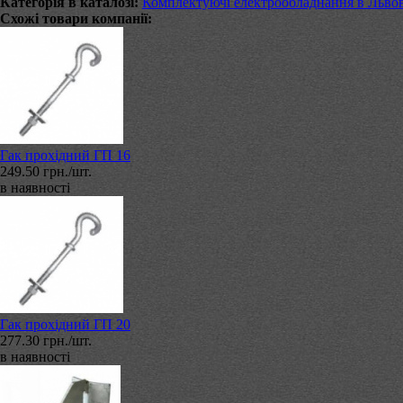
Категорія в каталозі:
Комплектуючі електрообладнання в Львов
Схожі товари компанії:
Гак прохідний ГП 16
249.50 грн./шт.
в наявності
Гак прохідний ГП 20
277.30 грн./шт.
в наявності