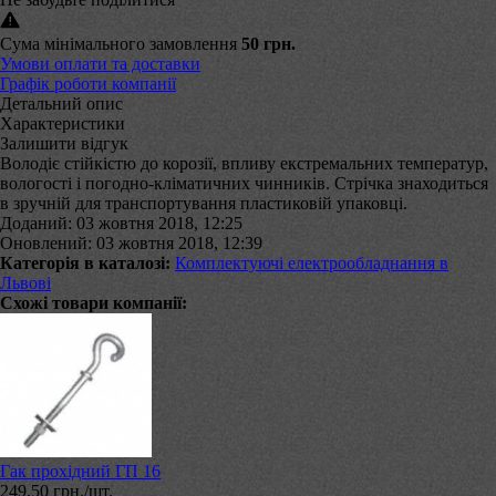
Сума мінімального замовлення
50 грн.
Умови оплати та доставки
Графік роботи компанії
Детальний опис
Характеристики
Залишити відгук
Володіє стійкістю до корозії, впливу екстремальних температур,
вологості і погодно-кліматичних чинників. Стрічка знаходиться
в зручній для транспортування пластиковій упаковці.
Доданий: 03 жовтня 2018, 12:25
Оновлений: 03 жовтня 2018, 12:39
Категорія в каталозі:
Комплектуючі електрообладнання в
Львові
Схожі товари компанії:
Гак прохідний ГП 16
249.50 грн./шт.