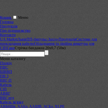
Кошик
Меню
Головна
Продукція
Про підприємство
Контакти
UA Market
Львів
ПП«Імпульс-Захід»
Продукція
Системи для
прокладання кабелю
Обладнання та лінійна арматура для
СІП
Гаки
Стрічка бандажна 20х0,7 (50м)
Меню
каталогу
Провід
ПВС
ШВВП
ПВ 3
ВВГ-П
Кабель
СІП
АВВГ
ВВГ нгд
Кабель зв'язку
АВБбШв, ААБл, ААШВ, АСБл, XLPE