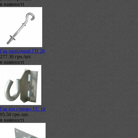
в наявності
Гак прохідний ГП 20
277.30 грн./шт.
в наявності
Гак під стрічку ГС 16
95.50 грн./шт.
в наявності