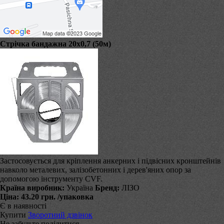
Стрічка бандажна 20х0,7 (50м)
Застосовується для кріплення анкерних і підвісних кронштейнів
навколо металевих, залізобетонних і дерев'яних опор за
допомогою інструменту CVF.
Країна виробник:
Україна
Бренд:
ЛІЗО
Ціна:
43.20 грн.
/упаковка
Є в наявності
Купити
Зворотний дзвінок
Не забудьте поділитися