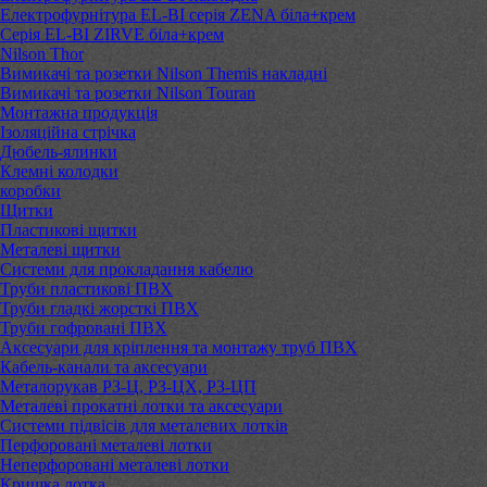
Електрофурнітура EL-BI серія ZENA біла+крем
Серія EL-BI ZIRVE біла+крем
Nilson Thor
Вимикачі та розетки Nilson Themis накладні
Вимикачі та розетки Nilson Touran
Монтажна продукція
Ізоляційна стрічка
Дюбель-ялинки
Клемні колодки
коробки
Щитки
Пластикові щитки
Металеві щитки
Системи для прокладання кабелю
Труби пластикові ПВХ
Труби гладкі жорсткі ПВХ
Труби гофровані ПВХ
Аксесуари для кріплення та монтажу труб ПВХ
Кабель-канали та аксесуари
Металорукав РЗ-Ц, РЗ-ЦХ, РЗ-ЦП
Металеві прокатні лотки та аксесуари
Системи підвісів для металевих лотків
Перфоровані металеві лотки
Неперфоровані металеві лотки
Кришка лотка