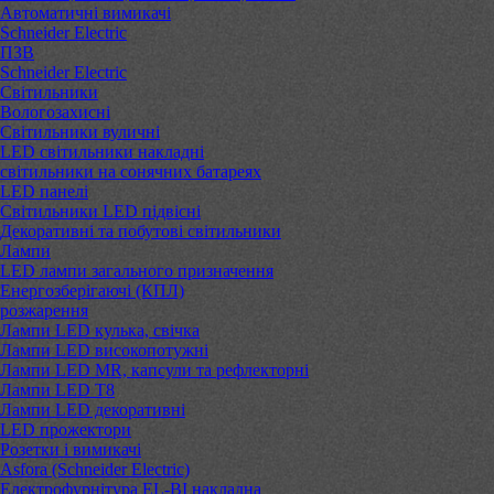
Автоматичні вимикачі
Schneider Electric
ПЗВ
Schneider Electric
Світильники
Вологозахисні
Світильники вуличні
LED світильники накладні
світильники на сонячних батареях
LED панелі
Світильники LED підвісні
Декоративні та побутові світильники
Лампи
LED лампи загального призначення
Енергозберігаючі (КПЛ)
розжарення
Лампи LED кулька, свічка
Лампи LED високопотужні
Лампи LED MR, капсули та рефлекторні
Лампи LED Т8
Лампи LED декоративні
LED прожектори
Розетки і вимикачі
Asfora (Schneider Electric)
Електрофурнітура EL-BI накладна