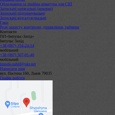
Обладнання та лінійна арматура для СІП
Затискачі натягальні (анкерні)
Затискачі підтримувальні
Затискачі відгалужувальні
Гаки
Реле захисту, контролю, управління, таймера
Контакти
ПП«Імпульс-Захід»
Імпульс Захід
+38 (067) 354-24-14
мобільний
+38 (067) 307-01-40
мобільний
impuls-zahid@ukr.net
Написати нам
вул. Пасічна 160, Львів 79035
Графік роботи