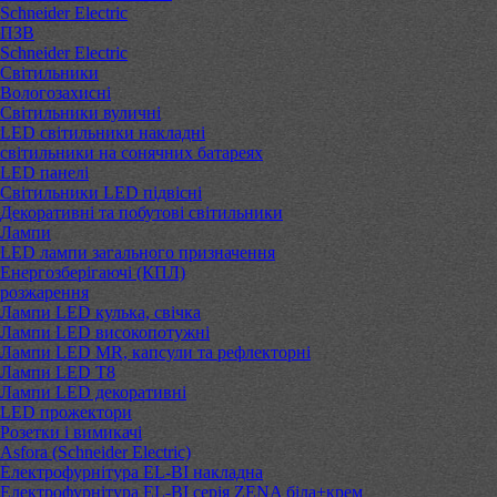
Schneider Electric
ПЗВ
Schneider Electric
Світильники
Вологозахисні
Світильники вуличні
LED світильники накладні
світильники на сонячних батареях
LED панелі
Світильники LED підвісні
Декоративні та побутові світильники
Лампи
LED лампи загального призначення
Енергозберігаючі (КПЛ)
розжарення
Лампи LED кулька, свічка
Лампи LED високопотужні
Лампи LED MR, капсули та рефлекторні
Лампи LED Т8
Лампи LED декоративні
LED прожектори
Розетки і вимикачі
Asfora (Schneider Electric)
Електрофурнітура EL-BI накладна
Електрофурнітура EL-BI серія ZENA біла+крем