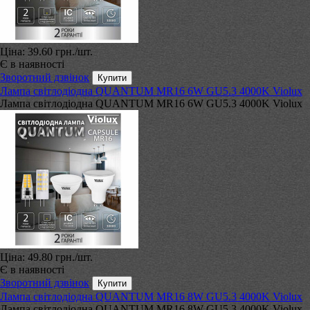
Ціна:
39.60 грн.
/шт.
Є в наявності
Зворотний дзвінок
Лампа світлодіодна QUANTUM MR16 6W GU5.3 4000K Violux
Лампа світлодіодна QUANTUM MR16 6W GU5.3 4000K Violux
Ціна:
49.80 грн.
/шт.
Є в наявності
Зворотний дзвінок
Лампа світлодіодна QUANTUM MR16 8W GU5.3 4000K Violux
Лампа світлодіодна QUANTUM MR16 8W GU5.3 4000K Violux