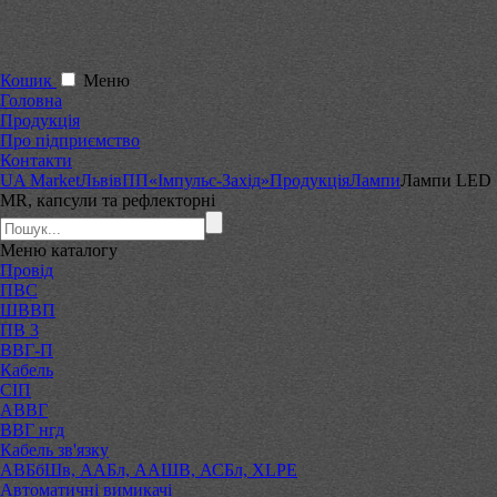
Кошик
Меню
Головна
Продукція
Про підприємство
Контакти
UA Market
Львів
ПП«Імпульс-Захід»
Продукція
Лампи
Лампи LED
MR, капсули та рефлекторні
Меню
каталогу
Провід
ПВС
ШВВП
ПВ 3
ВВГ-П
Кабель
СІП
АВВГ
ВВГ нгд
Кабель зв'язку
АВБбШв, ААБл, ААШВ, АСБл, XLPE
Автоматичні вимикачі