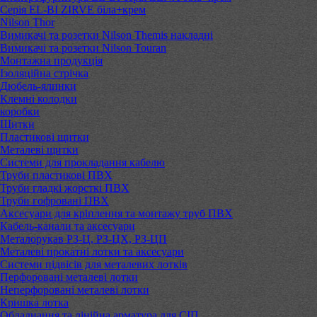
Серія EL-BI ZIRVE біла+крем
Nilson Thor
Вимикачі та розетки Nilson Themis накладні
Вимикачі та розетки Nilson Touran
Монтажна продукція
Ізоляційна стрічка
Дюбель-ялинки
Клемні колодки
коробки
Щитки
Пластикові щитки
Металеві щитки
Системи для прокладання кабелю
Труби пластикові ПВХ
Труби гладкі жорсткі ПВХ
Труби гофровані ПВХ
Аксесуари для кріплення та монтажу труб ПВХ
Кабель-канали та аксесуари
Металорукав РЗ-Ц, РЗ-ЦХ, РЗ-ЦП
Металеві прокатні лотки та аксесуари
Системи підвісів для металевих лотків
Перфоровані металеві лотки
Неперфоровані металеві лотки
Кришка лотка
Обладнання та лінійна арматура для СІП