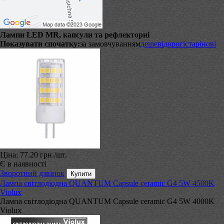
Лампи LED MR, капсули та рефлекторні
Показувати спочатку:
за замовчуванням
дешеві
дорогі
старі
нові
Ціна:
77.20 грн.
/шт.
Є в наявності
Зворотний дзвінок
Лампа світлодіодна QUANTUM Capsule ceramic G4 5W 4500K
Violux
Лампа світлодіодна QUANTUM Capsule ceramic G4 5W 4000K
Violux