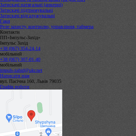
Затискачі натягальні (анкерні)
Затискачі підтримувальні
Затискачі відгалужувальні
Гаки
Реле захисту, контролю, управління, таймера
Контакти
ПП«Імпульс-Захід»
Імпульс Захід
+38 (067) 354-24-14
мобільний
+38 (067) 307-01-40
мобільний
impuls-zahid@ukr.net
Написати нам
вул. Пасічна 160, Львів 79035
Графік роботи