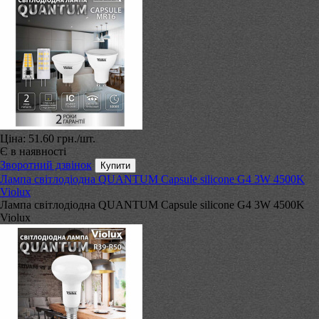
Ціна:
51.60 грн.
/шт.
Є в наявності
Зворотний дзвінок
Лампа світлодіодна QUANTUM Capsule silicone G4 3W 4500K
Violux
Лампа світлодіодна QUANTUM Capsule silicone G4 3W 4500K
Violux