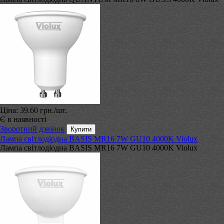
Ціна:
39.60 грн.
/шт.
Є в наявності
Зворотний дзвінок
Лампа світлодіодна BASIS MR16 7W GU10 4000K Violux
Лампа світлодіодна BASIS MR16 7W GU10 4000K Violux