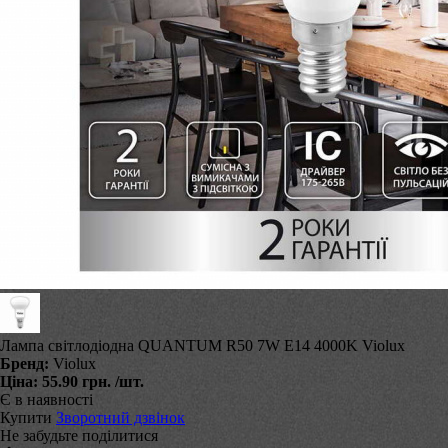
Лампа світлодіодна QUANTUM R50 7W E14 4000K Violux
Бренд:
Violux
Ціна:
55.90 грн.
/шт.
Є в наявності
Купити
Зворотний дзвінок
Не забудьте поділитися