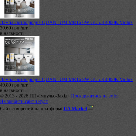
Лампа світлодіодна QUANTUM MR16 6W GU5.3 4000K Violux
39.60 грн./шт.
в наявності
Лампа світлодіодна QUANTUM MR16 8W GU5.3 4000K Violux
49.80 грн./шт.
в наявності
© 2013 - 2026 ПП«Імпульс-Захід»
Поскаржитися на зміст
Як зробити сайт з нуля
Сайт створений на платформі
UA Market