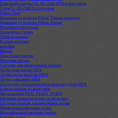
Електрофурнітура EL-BI серія ZENA біла+крем
Серія EL-BI ZIRVE біла+крем
Nilson Thor
Вимикачі та розетки Nilson Themis накладні
Вимикачі та розетки Nilson Touran
Монтажна продукція
Ізоляційна стрічка
Дюбель-ялинки
Клемні колодки
коробки
Щитки
Пластикові щитки
Металеві щитки
Системи для прокладання кабелю
Труби пластикові ПВХ
Труби гладкі жорсткі ПВХ
Труби гофровані ПВХ
Аксесуари для кріплення та монтажу труб ПВХ
Кабель-канали та аксесуари
Металорукав РЗ-Ц, РЗ-ЦХ, РЗ-ЦП
Металеві прокатні лотки та аксесуари
Системи підвісів для металевих лотків
Перфоровані металеві лотки
Неперфоровані металеві лотки
Кришка лотка