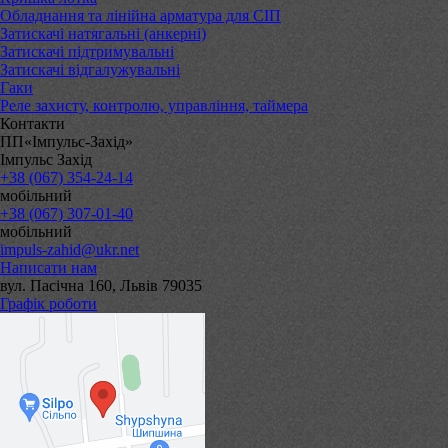
Обладнання та лінійна арматура для СІП
Затискачі натягальні (анкерні)
Затискачі підтримувальні
Затискачі відгалужувальні
Гаки
Реле захисту, контролю, управління, таймера
Контакти
ПП«Імпульс-Захід»
Імпульс Захід
+38 (067) 354-24-14
мобільний
+38 (067) 307-01-40
мобільний
impuls-zahid@ukr.net
Написати нам
вул. Пасічна 160, Львів 79035
Графік роботи