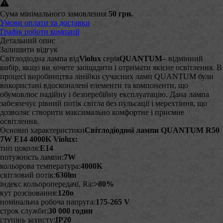
Сума мінімального замовлення
50 грн.
Умови оплати та доставки
Графік роботи компанії
Детальний опис
Залишити відгук
Світлодіодна лампа від
Violux
серія
QUANTUM
– відмінний
вибір, якщо ви хочете заощадити і отримати якісне освітлення. В
процесі виробництва лінійки сучасних ламп QUANTUM були
використані вдосконалені елементи та компоненти, що
обумовлює надійну і безперебійну експлуатацію. Дана лампа
забезпечує рівний потік світла без пульсації і мерехтіння, що
дозволяє створити максимально комфортне і приємне
освітлення.
Основні характеристики
Світлодіодної лампи QUANTUM R50
7W E14 4000K Violux:
тип цоколя:
E14
потужність лампи:
7
W
кольорова температура:
4000К
світловий потік:
630lm
індекс кольоропередачі, Ra:
>80%
кут розсіювання:
120
o
номінальна робоча напруга:
175-265 V
строк служби:
30 000 годин
ступінь захисту:
IP20