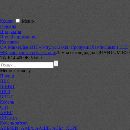
Кошик
Меню
Головна
Продукція
Про підприємство
Контакти
UA Market
Львів
ПП«Імпульс-Захід»
Продукція
Лампи
Лампи LED
MR, капсули та рефлекторні
Лампа світлодіодна QUANTUM R50
7W E14 4000K Violux
Меню
каталогу
Провід
ПВС
ШВВП
ПВ 3
ВВГ-П
Кабель
СІП
АВВГ
ВВГ нгд
Кабель зв'язку
АВБбШв, ААБл, ААШВ, АСБл, XLPE