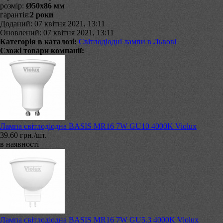
розмір:
Ø50х86 мм
гарантія:
2 роки
Доданий: 07 квітня 2021, 13:11
Оновлений: 07 квітня 2021, 13:11
Категорія в каталозі:
Світлодіодні лампи в Львові
Схожі товари компанії:
Лампа світлодіодна BASIS MR16 7W GU10 4000K Violux
39.60 грн./шт.
в наявності
Лампа світлодіодна BASIS MR16 7W GU5.3 4000K Violux