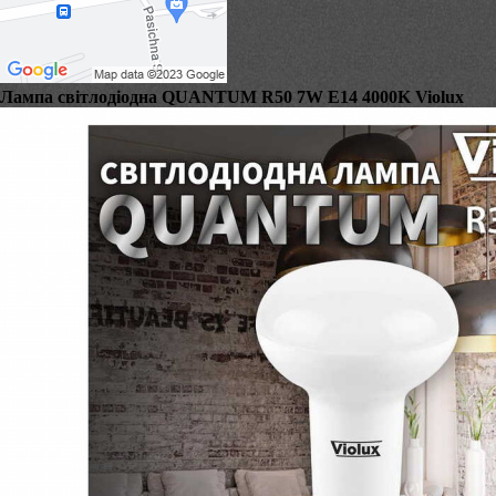
Лампа світлодіодна QUANTUM R50 7W E14 4000K Violux