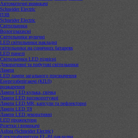
Автоматичні вимикачі
Schneider Electric
ПЗВ
Schneider Electric
Світильники
Вологозахисні
Світильники вуличні
LED світильники накладні
світильники на сонячних батареях
LED панелі
Світильники LED підвісні
Декоративні та побутові світильники
Лампи
LED лампи загального призначення
Енергозберігаючі (КПЛ)
розжарення
Лампи LED кулька, свічка
Лампи LED високопотужні
Лампи LED MR, капсули та рефлекторні
Лампи LED Т8
Лампи LED декоративні
LED прожектори
Розетки і вимикачі
Asfora (Schneider Electric)
Електрофурнітура EL-BI накладна