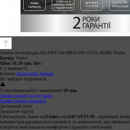
Лампа світлодіодна QUANTUM MR16 6W GU10 4000K Violux
Бренд:
Violux
Ціна:
41.20 грн.
/шт.
Є в наявності
Купити
Зворотний дзвінок
Не забудьте поділитися
Сума мінімального замовлення
50 грн.
Умови оплати та доставки
Графік роботи компанії
Детальний опис
Залишити відгук
Світлодіодна лампа від
Violux
серія
QUANTUM
– відмінний вибі
використані вдосконалені елементи та компоненти, що обумовлює 
створити максимально комфортне і приємне освітлення.