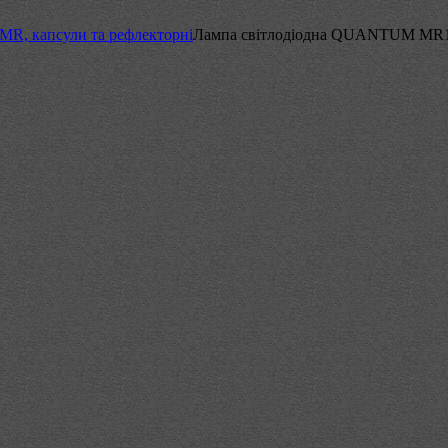
R, капсули та рефлекторні
Лампа світлодіодна QUANTUM MR1