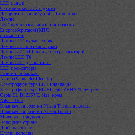
LED панелі
Світильники LED підвісні
Декоративні та побутові світильники
Лампи
LED лампи загального призначення
Енергозберігаючі (КПЛ)
розжарення
Лампи LED кулька, свічка
Лампи LED високопотужні
Лампи LED MR, капсули та рефлекторні
Лампи LED Т8
Лампи LED декоративні
LED прожектори
Розетки і вимикачі
Asfora (Schneider Electric)
Електрофурнітура EL-BI накладна
Електрофурнітура EL-BI серія ZENA біла+крем
Серія EL-BI ZIRVE біла+крем
Nilson Thor
Вимикачі та розетки Nilson Themis накладні
Вимикачі та розетки Nilson Touran
Монтажна продукція
Ізоляційна стрічка
Дюбель-ялинки
Клемні колодки