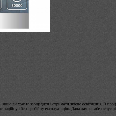
р, якщо ви хочете заощадити і отримати якісне освітлення. В 
надійну і безперебійну експлуатацію. Дана лампа забезпечує рівн