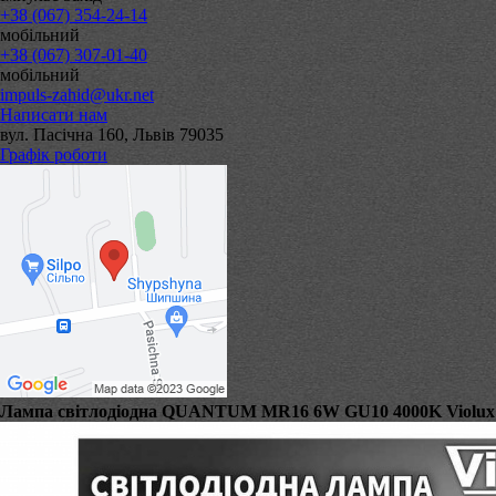
+38 (067) 354-24-14
мобільний
+38 (067) 307-01-40
мобільний
impuls-zahid@ukr.net
Написати нам
вул. Пасічна 160, Львів 79035
Графік роботи
Лампа світлодіодна QUANTUM MR16 6W GU10 4000K Violux