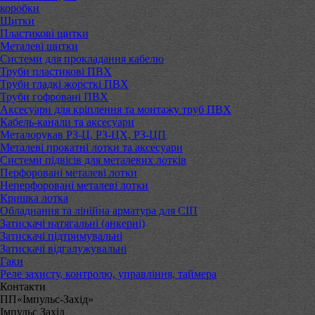
коробки
Щитки
Пластикові щитки
Металеві щитки
Системи для прокладання кабелю
Труби пластикові ПВХ
Труби гладкі жорсткі ПВХ
Труби гофровані ПВХ
Аксесуари для кріплення та монтажу труб ПВХ
Кабель-канали та аксесуари
Металорукав РЗ-Ц, РЗ-ЦХ, РЗ-ЦП
Металеві прокатні лотки та аксесуари
Системи підвісів для металевих лотків
Перфоровані металеві лотки
Неперфоровані металеві лотки
Кришка лотка
Обладнання та лінійна арматура для СІП
Затискачі натягальні (анкерні)
Затискачі підтримувальні
Затискачі відгалужувальні
Гаки
Реле захисту, контролю, управління, таймера
Контакти
ПП«Імпульс-Захід»
Імпульс Захід