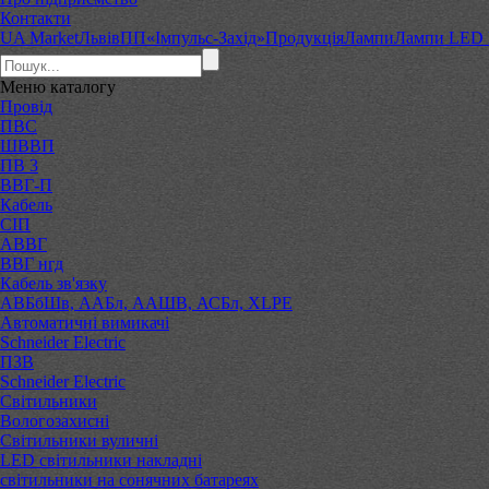
Контакти
UA Market
Львів
ПП«Імпульс-Захід»
Продукція
Лампи
Лампи LED M
Меню
каталогу
Провід
ПВС
ШВВП
ПВ 3
ВВГ-П
Кабель
СІП
АВВГ
ВВГ нгд
Кабель зв'язку
АВБбШв, ААБл, ААШВ, АСБл, XLPE
Автоматичні вимикачі
Schneider Electric
ПЗВ
Schneider Electric
Світильники
Вологозахисні
Світильники вуличні
LED світильники накладні
світильники на сонячних батареях