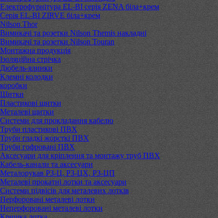
Електрофурнітура EL-BI серія ZENA біла+крем
Серія EL-BI ZIRVE біла+крем
Nilson Thor
Вимикачі та розетки Nilson Themis накладні
Вимикачі та розетки Nilson Touran
Монтажна продукція
Ізоляційна стрічка
Дюбель-ялинки
Клемні колодки
коробки
Щитки
Пластикові щитки
Металеві щитки
Системи для прокладання кабелю
Труби пластикові ПВХ
Труби гладкі жорсткі ПВХ
Труби гофровані ПВХ
Аксесуари для кріплення та монтажу труб ПВХ
Кабель-канали та аксесуари
Металорукав РЗ-Ц, РЗ-ЦХ, РЗ-ЦП
Металеві прокатні лотки та аксесуари
Системи підвісів для металевих лотків
Перфоровані металеві лотки
Неперфоровані металеві лотки
Кришка лотка