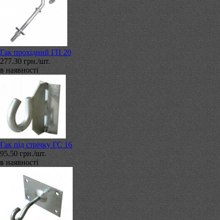
Гак прохідний ГП 20
277.30 грн./шт.
в наявності
Гак під стрічку ГС 16
95.50 грн./шт.
в наявності