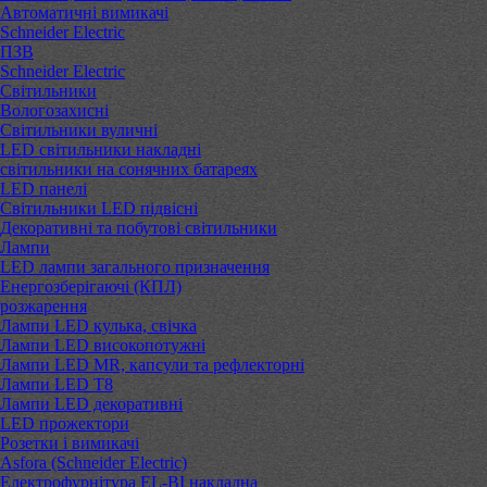
Автоматичні вимикачі
Schneider Electric
ПЗВ
Schneider Electric
Світильники
Вологозахисні
Світильники вуличні
LED світильники накладні
світильники на сонячних батареях
LED панелі
Світильники LED підвісні
Декоративні та побутові світильники
Лампи
LED лампи загального призначення
Енергозберігаючі (КПЛ)
розжарення
Лампи LED кулька, свічка
Лампи LED високопотужні
Лампи LED MR, капсули та рефлекторні
Лампи LED Т8
Лампи LED декоративні
LED прожектори
Розетки і вимикачі
Asfora (Schneider Electric)
Електрофурнітура EL-BI накладна