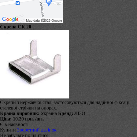
Скрепа СК 20
Скрепи з нержавчої сталі застосовуються для надійної фіксації
сталевої стрічки на опорах.
Країна виробник:
Україна
Бренд:
ЛІЗО
Ціна:
10.20 грн.
/шт.
Є в наявності
Купити
Зворотний дзвінок
Не забудьте поділитися