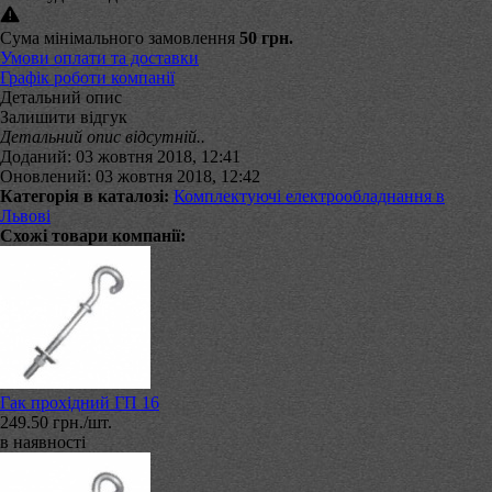
Сума мінімального замовлення
50 грн.
Умови оплати та доставки
Графік роботи компанії
Детальний опис
Залишити відгук
Детальний опис відсутній..
Доданий: 03 жовтня 2018, 12:41
Оновлений: 03 жовтня 2018, 12:42
Категорія в каталозі:
Комплектуючі електрообладнання в
Львові
Схожі товари компанії:
Гак прохідний ГП 16
249.50 грн./шт.
в наявності