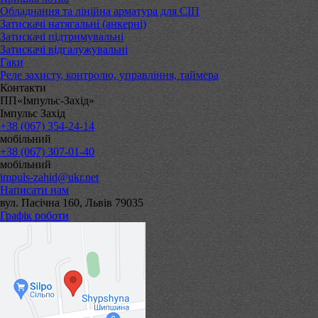
Обладнання та лінійна арматура для СІП
Затискачі натягальні (анкерні)
Затискачі підтримувальні
Затискачі відгалужувальні
Гаки
Реле захисту, контролю, управління, таймера
Контакти
ПП«Імпульс-Захід»
Імпульс Захід
+38 (067) 354-24-14
мобільний
+38 (067) 307-01-40
мобільний
impuls-zahid@ukr.net
Написати нам
вул. Пасічна 160, Львів 79035
Графік роботи