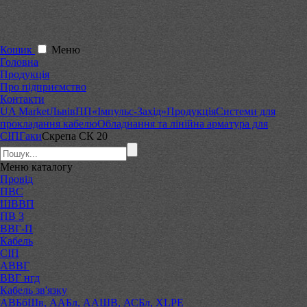
Кошик
Меню
Головна
Продукція
Про підприємство
Контакти
UA Market
Львів
ПП«Імпульс-Захід»
Продукція
Системи для
прокладання кабелю
Обладнання та лінійна арматура для
СІП
Гаки
Скрепа СК 20
Меню
каталогу
Провід
ПВС
ШВВП
ПВ 3
ВВГ-П
Кабель
СІП
АВВГ
ВВГ нгд
Кабель зв'язку
АВБбШв, ААБл, ААШВ, АСБл, XLPE