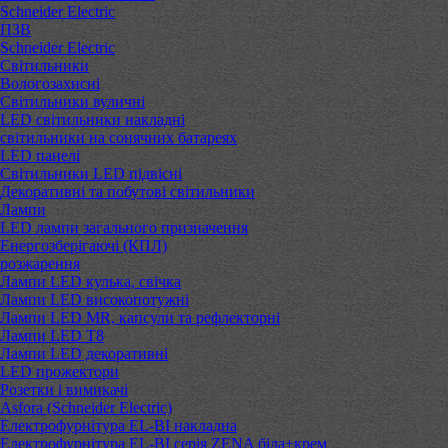
Schneider Electric
ПЗВ
Schneider Electric
Світильники
Вологозахисні
Світильники вуличні
LED світильники накладні
світильники на сонячних батареях
LED панелі
Світильники LED підвісні
Декоративні та побутові світильники
Лампи
LED лампи загального призначення
Енергозберігаючі (КПЛ)
розжарення
Лампи LED кулька, свічка
Лампи LED високопотужні
Лампи LED MR, капсули та рефлекторні
Лампи LED Т8
Лампи LED декоративні
LED прожектори
Розетки і вимикачі
Asfora (Schneider Electric)
Електрофурнітура EL-BI накладна
Електрофурнітура EL-BI серія ZENA біла+крем