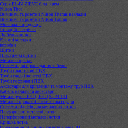
Серія EL-BI ZIRVE біла+крем
Nilson Thor
Вимикачі та розетки Nilson Themis накладні
Вимикачі та розетки Nilson Touran
Монтажна продукція
Ізоляційна стрічка
Дюбель-ялинки
Клемні колодки
коробки
Щитки
Пластикові щитки
Металеві щитки
Системи для прокладання кабелю
Труби пластикові ПВХ
Труби гладкі жорсткі ПВХ
Труби гофровані ПВХ
Аксесуари для кріплення та монтажу труб ПВХ
Кабель-канали та аксесуари
Металорукав РЗ-Ц, РЗ-ЦХ, РЗ-ЦП
Металеві прокатні лотки та аксесуари
Системи підвісів для металевих лотків
Перфоровані металеві лотки
Неперфоровані металеві лотки
Кришка лотка
Обладнання та лінійна арматура для СІП