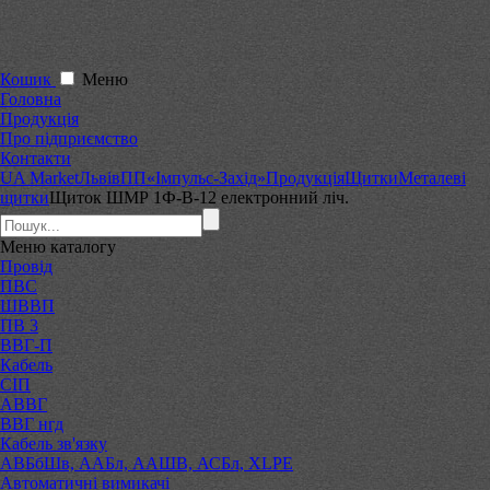
Кошик
Меню
Головна
Продукція
Про підприємство
Контакти
UA Market
Львів
ПП«Імпульс-Захід»
Продукція
Щитки
Металеві
щитки
Щиток ШМР 1Ф-В-12 електронний ліч.
Меню
каталогу
Провід
ПВС
ШВВП
ПВ 3
ВВГ-П
Кабель
СІП
АВВГ
ВВГ нгд
Кабель зв'язку
АВБбШв, ААБл, ААШВ, АСБл, XLPE
Автоматичні вимикачі