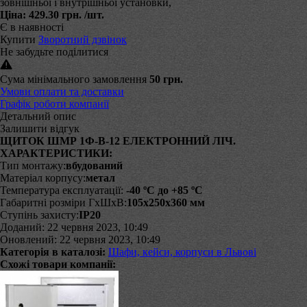
зовнішньої і внутрішньої установки,
Ціна:
429.30 грн.
/шт.
Є в наявності
Купити
Зворотний дзвінок
Не забудьте поділитися
Сума мінімального замовлення
50 грн.
Умови оплати та доставки
Графік роботи компанії
Детальний опис
Залишити відгук
ЩИТОК ШМР 1Ф-В-12 ЕЛЕКТРОННИЙ ЛІЧ.
ХАРАКТЕРИСТИКИ:
Тип монтажу:
вбудований
Матеріал корпусу:
метал
Температура експлуатації:
-40 ºС до +85 ºС
Габаритні розміри ГхШхВ:
105х250х360 мм
Ступінь захисту:
IP20
Доданий: 22 червня 2023, 10:49
Оновлений: 22 червня 2023, 10:49
Категорія в каталозі:
Шафи, кейси, корпуси в Львові
Схожі товари компанії: