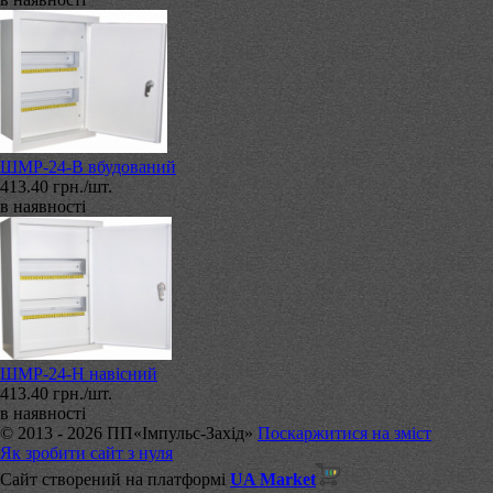
ШМР-24-В вбудований
413.40 грн./шт.
в наявності
ШМР-24-Н навісний
413.40 грн./шт.
в наявності
© 2013 - 2026 ПП«Імпульс-Захід»
Поскаржитися на зміст
Як зробити сайт з нуля
Сайт створений на платформі
UA Market