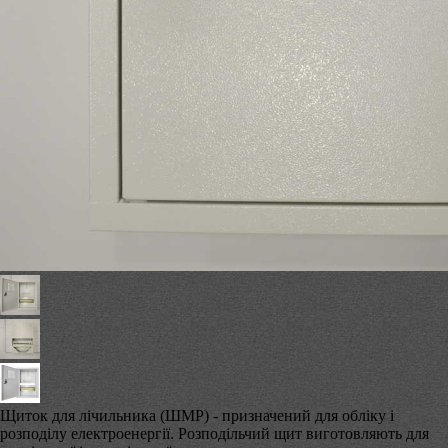
Щиток для лічильника (ШМР) - призначений для обліку і
розподілу електроенергії. Розподільчий щит виготовляють для