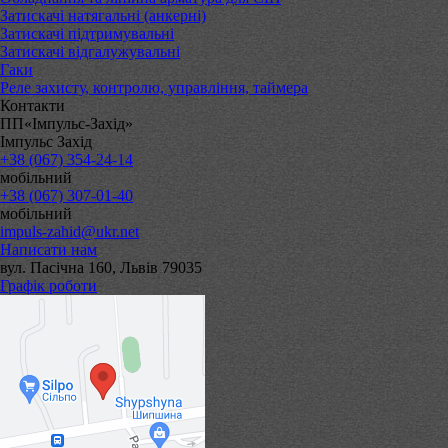
Затискачі натягальні (анкерні)
Затискачі підтримувальні
Затискачі відгалужувальні
Гаки
Реле захисту, контролю, управління, таймера
Контакти
ПП«Імпульс-Захід»
Імпульс Захід
+38 (067) 354-24-14
мобільний
+38 (067) 307-01-40
мобільний
impuls-zahid@ukr.net
Написати нам
вул. Пасічна 160, Львів 79035
Графік роботи