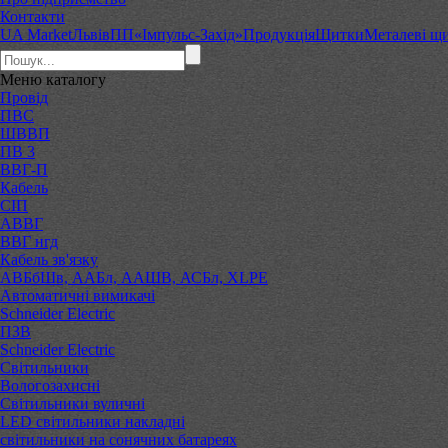
Контакти
UA Market
Львів
ПП«Імпульс-Захід»
Продукція
Щитки
Металеві щ
Меню
каталогу
Провід
ПВС
ШВВП
ПВ 3
ВВГ-П
Кабель
СІП
АВВГ
ВВГ нгд
Кабель зв'язку
АВБбШв, ААБл, ААШВ, АСБл, XLPE
Автоматичні вимикачі
Schneider Electric
ПЗВ
Schneider Electric
Світильники
Вологозахисні
Світильники вуличні
LED світильники накладні
світильники на сонячних батареях