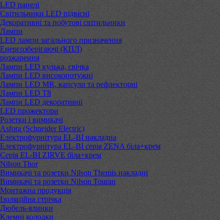
LED панелі
Світильники LED підвісні
Декоративні та побутові світильники
Лампи
LED лампи загального призначення
Енергозберігаючі (КПЛ)
розжарення
Лампи LED кулька, свічка
Лампи LED високопотужні
Лампи LED MR, капсули та рефлекторні
Лампи LED Т8
Лампи LED декоративні
LED прожектори
Розетки і вимикачі
Asfora (Schneider Electric)
Електрофурнітура EL-BI накладна
Електрофурнітура EL-BI серія ZENA біла+крем
Серія EL-BI ZIRVE біла+крем
Nilson Thor
Вимикачі та розетки Nilson Themis накладні
Вимикачі та розетки Nilson Touran
Монтажна продукція
Ізоляційна стрічка
Дюбель-ялинки
Клемні колодки