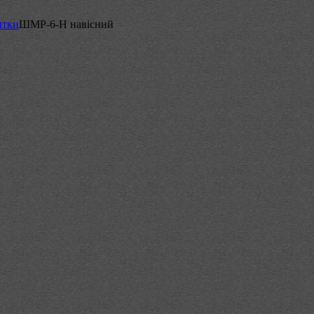
итки
ШМР-6-Н навісний