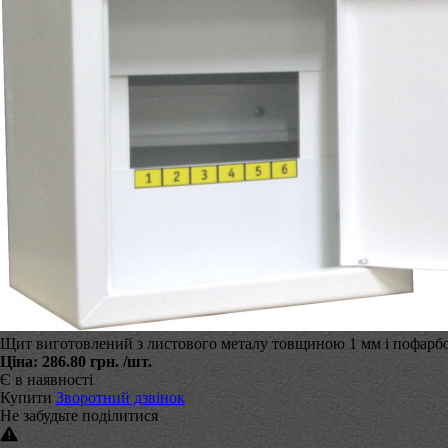
Щит виготовлений з листового металу товщиною 1 мм і пофарбо
Ціна:
286.80 грн.
/шт.
Є в наявності
Купити
Зворотний дзвінок
Не забудьте поділитися