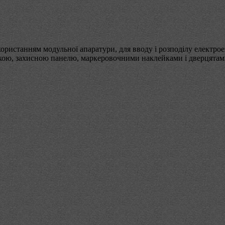
ристанням модульної апаратури, для вводу і розподілу електроен
йкою, захисною панелю, маркеровочними наклейками і дверцятами