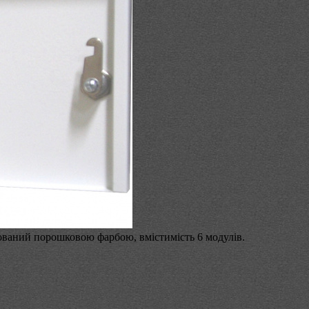
ваний порошковою фарбою, вмістимість 6 модулів.