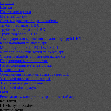
коробки
Щитки
Пластикові щитки
Металеві щитки
Системи для прокладання кабелю
Труби пластикові ПВХ
Труби гладкі жорсткі ПВХ
Труби гофровані ПВХ
Аксесуари для кріплення та монтажу труб ПВХ
Кабель-канали та аксесуари
Металорукав РЗ-Ц, РЗ-ЦХ, РЗ-ЦП
Металеві прокатні лотки та аксесуари
Системи підвісів для металевих лотків
Перфоровані металеві лотки
Неперфоровані металеві лотки
Кришка лотка
Обладнання та лінійна арматура для СІП
Затискачі натягальні (анкерні)
Затискачі підтримувальні
Затискачі відгалужувальні
Гаки
Реле захисту, контролю, управління, таймера
Контакти
ПП«Імпульс-Захід»
Імпульс Захід