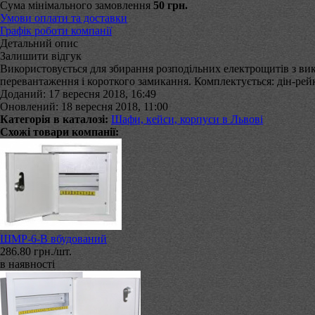
Сума мінімального замовлення
50 грн.
Умови оплати та доставки
Графік роботи компанії
Детальний опис
Залишити відгук
Використовується для збирання розподільних електрощитів з вико
перевантаження і короткого замикання. Комплектується: дін-ре
Доданий: 17 вересня 2018, 16:49
Оновлений: 18 вересня 2018, 11:00
Категорія в каталозі:
Шафи, кейси, корпуси в Львові
Схожі товари компанії:
ШМР-6-В вбудований
286.80 грн./шт.
в наявності