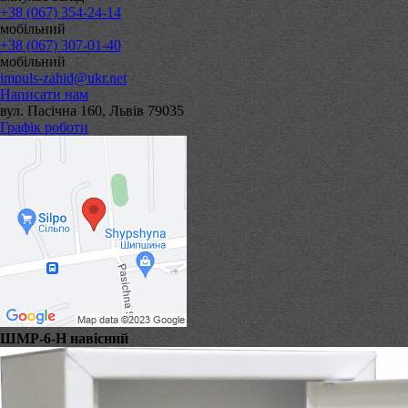
+38 (067) 354-24-14
мобільний
+38 (067) 307-01-40
мобільний
impuls-zahid@ukr.net
Написати нам
вул. Пасічна 160, Львів 79035
Графік роботи
ШМР-6-Н навісний