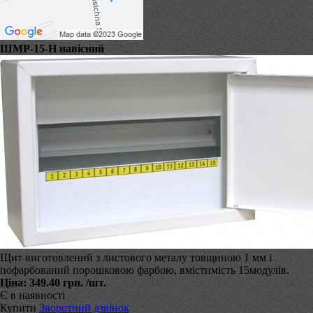
ШМР-15-Н навісний
Щит виготовлений з листового металу товщиною 1 мм і
пофарбований порошковою фарбою, вмістимість 15модулів.
Ціна:
349.40 грн.
/шт.
Є в наявності
Купити
Зворотний дзвінок