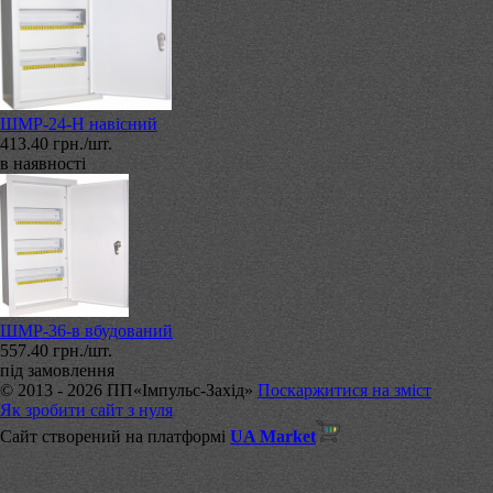
ШМР-24-Н навісний
413.40 грн./шт.
в наявності
ШМР-36-в вбудований
557.40 грн./шт.
під замовлення
© 2013 - 2026 ПП«Імпульс-Захід»
Поскаржитися на зміст
Як зробити сайт з нуля
Сайт створений на платформі
UA Market