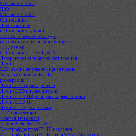
Schneider Electric
ПЗВ
Schneider Electric
Світильники
Вологозахисні
Світильники вуличні
LED світильники накладні
світильники на сонячних батареях
LED панелі
Світильники LED підвісні
Декоративні та побутові світильники
Лампи
LED лампи загального призначення
Енергозберігаючі (КПЛ)
розжарення
Лампи LED кулька, свічка
Лампи LED високопотужні
Лампи LED MR, капсули та рефлекторні
Лампи LED Т8
Лампи LED декоративні
LED прожектори
Розетки і вимикачі
Asfora (Schneider Electric)
Електрофурнітура EL-BI накладна
Електрофурнітура EL-BI серія ZENA біла+крем