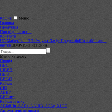
Кошик
Меню
Головна
Продукція
Про підприємство
Контакти
UA Market
Львів
ПП«Імпульс-Захід»
Продукція
Щитки
Металеві
щитки
ШМР-15-Н навісний
Меню
каталогу
Провід
ПВС
ШВВП
ПВ 3
ВВГ-П
Кабель
СІП
АВВГ
ВВГ нгд
Кабель зв'язку
АВБбШв, ААБл, ААШВ, АСБл, XLPE
Автоматичні вимикачі