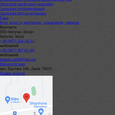
Затискачі натягальні (анкерні)
Затискачі підтримувальні
Затискачі відгалужувальні
Гаки
Реле захисту, контролю, управління, таймера
Контакти
ПП«Імпульс-Захід»
Імпульс Захід
+38 (067) 354-24-14
мобільний
+38 (067) 307-01-40
мобільний
impuls-zahid@ukr.net
Написати нам
вул. Пасічна 160, Львів 79035
Графік роботи