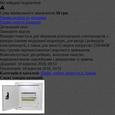
Не забудьте поділитися
Сума мінімального замовлення
50 грн.
Умови оплати та доставки
Графік роботи компанії
Детальний опис
Залишити відгук
Використовується для збирання розподільних електрощитів з
використанням модульної апаратури, для вводу і розподілу
електроенергії, а також для захисту мереж напругою 230/400В
від струмів перевантаження і короткого замикання.
Комплектується: дін-рейкою, захисною панелю,
маркеровочними наклейками і дверцятами із замком.
Доданий: 18 вересня 2018, 09:51
Оновлений: 18 вересня 2018, 10:51
Категорія в каталозі:
Шафи, кейси, корпуси в Львові
Схожі товари компанії: