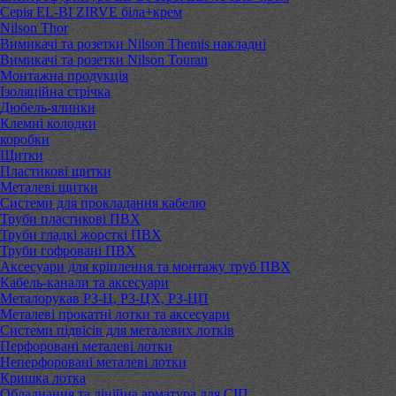
Серія EL-BI ZIRVE біла+крем
Nilson Thor
Вимикачі та розетки Nilson Themis накладні
Вимикачі та розетки Nilson Touran
Монтажна продукція
Ізоляційна стрічка
Дюбель-ялинки
Клемні колодки
коробки
Щитки
Пластикові щитки
Металеві щитки
Системи для прокладання кабелю
Труби пластикові ПВХ
Труби гладкі жорсткі ПВХ
Труби гофровані ПВХ
Аксесуари для кріплення та монтажу труб ПВХ
Кабель-канали та аксесуари
Металорукав РЗ-Ц, РЗ-ЦХ, РЗ-ЦП
Металеві прокатні лотки та аксесуари
Системи підвісів для металевих лотків
Перфоровані металеві лотки
Неперфоровані металеві лотки
Кришка лотка
Обладнання та лінійна арматура для СІП