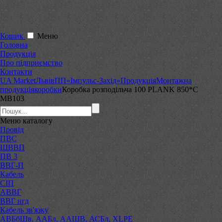
Кошик
Меню
Головна
Продукція
Про підприємство
Контакти
UA Market
Львів
ПП«Імпульс-Захід»
Продукція
Монтажна
продукція
коробки
Коробка розподільча 100 PLANK 850*C
МВ103
Меню
каталогу
Провід
ПВС
ШВВП
ПВ 3
ВВГ-П
Кабель
СІП
АВВГ
ВВГ нгд
Кабель зв'язку
АВБбШв, ААБл, ААШВ, АСБл, XLPE