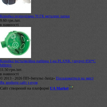
Коробка розподільча 70 ГК металеві лапки
9.60 грн./шт.
в наявності
Коробка інсталяційна набірна 1-на PLANK +шуруп 850*C
МВ001
11.50 грн./шт.
в наявності
© 2013 - 2026 ПП«Імпульс-Захід»
Поскаржитися на зміст
Як зробити сайт з нуля
Сайт створений на платформі
UA Market