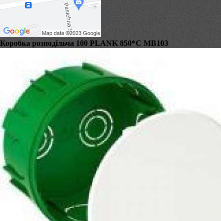
Коробка розподільча 100 PLANK 850*C МВ103