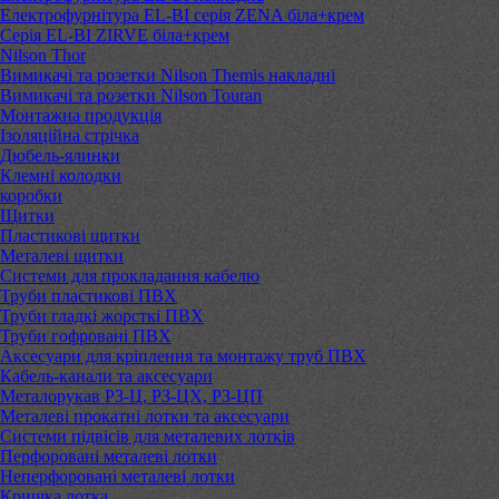
Електрофурнітура EL-BI серія ZENA біла+крем
Серія EL-BI ZIRVE біла+крем
Nilson Thor
Вимикачі та розетки Nilson Themis накладні
Вимикачі та розетки Nilson Touran
Монтажна продукція
Ізоляційна стрічка
Дюбель-ялинки
Клемні колодки
коробки
Щитки
Пластикові щитки
Металеві щитки
Системи для прокладання кабелю
Труби пластикові ПВХ
Труби гладкі жорсткі ПВХ
Труби гофровані ПВХ
Аксесуари для кріплення та монтажу труб ПВХ
Кабель-канали та аксесуари
Металорукав РЗ-Ц, РЗ-ЦХ, РЗ-ЦП
Металеві прокатні лотки та аксесуари
Системи підвісів для металевих лотків
Перфоровані металеві лотки
Неперфоровані металеві лотки
Кришка лотка