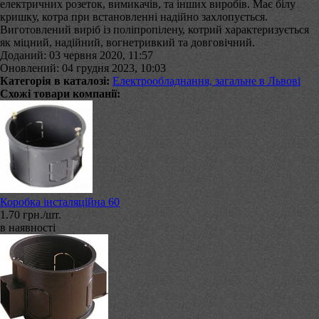
електричних розеток, вимикачів, та інших виробів. Має білу
кришку, котра при встановленні надійно захлопується.
Виготовлений виріб із поліпропілену, котрий характеризується
як міцний, надійний, вогнетривкий та довговічний.
Доданий: 03 червня 2020, 11:57
Оновлений: 04 грудня 2023, 10:03
Категорія в каталозі:
Електрообладнання, загальне в Львові
Схожі товари компанії:
Коробка інсталяційна 60
1.70 грн./шт.
в наявності