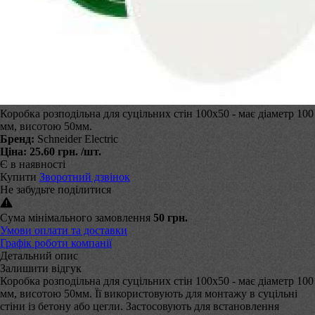
Коробка розподільна для суцільних стін 100х50 - має діаметр 100
мм, висотою 50мм.
Бренд:
Schneider Electric
Ціна:
25.60 грн.
/шт.
Є в наявності
Купити
Зворотний дзвінок
Не забудьте поділитися
Сума мінімального замовлення
50 грн.
Умови оплати та доставки
Графік роботи компанії
Детальний опис
Залишити відгук
Коробка розподільна для суцільних стін 100х50 - має діаметр 100
мм, висотою 50мм. Її використовують для монтажу в суцільні
стіни із бетону або цегли. Застосовують для встановлення