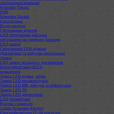
Автоматичні вимикачі
Schneider Electric
ПЗВ
Schneider Electric
Світильники
Вологозахисні
Світильники вуличні
LED світильники накладні
світильники на сонячних батареях
LED панелі
Світильники LED підвісні
Декоративні та побутові світильники
Лампи
LED лампи загального призначення
Енергозберігаючі (КПЛ)
розжарення
Лампи LED кулька, свічка
Лампи LED високопотужні
Лампи LED MR, капсули та рефлекторні
Лампи LED Т8
Лампи LED декоративні
LED прожектори
Розетки і вимикачі
Asfora (Schneider Electric)
Електрофурнітура EL-BI накладна