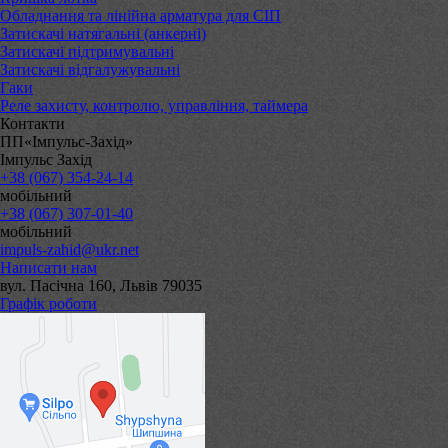
Обладнання та лінійна арматура для СІП
Затискачі натягальні (анкерні)
Затискачі підтримувальні
Затискачі відгалужувальні
Гаки
Реле захисту, контролю, управління, таймера
Контакти
ПП«Імпульс-Захід»
Імпульс Захід
+38 (067) 354-24-14
мобільний
+38 (067) 307-01-40
мобільний
impuls-zahid@ukr.net
Написати нам
вул. Пасічна 160, Львів 79035
Графік роботи