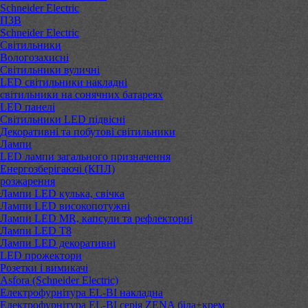
Schneider Electric
ПЗВ
Schneider Electric
Світильники
Вологозахисні
Світильники вуличні
LED світильники накладні
світильники на сонячних батареях
LED панелі
Світильники LED підвісні
Декоративні та побутові світильники
Лампи
LED лампи загального призначення
Енергозберігаючі (КПЛ)
розжарення
Лампи LED кулька, свічка
Лампи LED високопотужні
Лампи LED MR, капсули та рефлекторні
Лампи LED Т8
Лампи LED декоративні
LED прожектори
Розетки і вимикачі
Asfora (Schneider Electric)
Електрофурнітура EL-BI накладна
Електрофурнітура EL-BI серія ZENA біла+крем