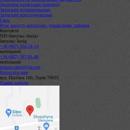
Затискачі натягальні (анкерні)
Затискачі підтримувальні
Затискачі відгалужувальні
Гаки
Реле захисту, контролю, управління, таймера
Контакти
ПП«Імпульс-Захід»
Імпульс Захід
+38 (067) 354-24-14
мобільний
+38 (067) 307-01-40
мобільний
impuls-zahid@ukr.net
Написати нам
вул. Пасічна 160, Львів 79035
Графік роботи