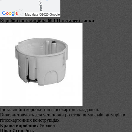
Коробка інсталяційна 60 ГП металеві лапки
Інсталяційні коробки під гіпсокартон складальні.
Використовують для установки розеток, вимикачів, димарів в
гіпсокартонних конструкціях.
Країна виробник:
Україна
Ціна:
7 грн.
/шт.