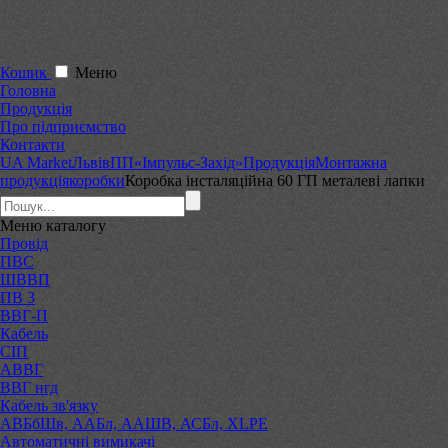
Кошик
Меню
Головна
Продукція
Про підприємство
Контакти
UA Market
Львів
ПП«Імпульс-Захід»
Продукція
Монтажна
продукція
коробки
Коробка інсталяційна 60 ГП металеві лапки
Меню
каталогу
Провід
ПВС
ШВВП
ПВ 3
ВВГ-П
Кабель
СІП
АВВГ
ВВГ нгд
Кабель зв'язку
АВБбШв, ААБл, ААШВ, АСБл, XLPE
Автоматичні вимикачі