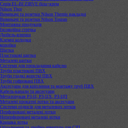
Серія EL-BI ZIRVE біла+крем
Nilson Thor
Вимикачі та розетки Nilson Themis накладні
Вимикачі та розетки Nilson Touran
Монтажна продукція
Ізоляційна стрічка
Дюбель-ялинки
Клемні колодки
коробки
Щитки
Пластикові щитки
Металеві щитки
Системи для прокладання кабелю
Труби пластикові ПВХ
Труби гладкі жорсткі ПВХ
Труби гофровані ПВХ
Аксесуари для кріплення та монтажу труб ПВХ
Кабель-канали та аксесуари
Металорукав РЗ-Ц, РЗ-ЦХ, РЗ-ЦП
Металеві прокатні лотки та аксесуари
Системи підвісів для металевих лотків
Перфоровані металеві лотки
Неперфоровані металеві лотки
Кришка лотка
Обладнання та лінійна арматура для СІП