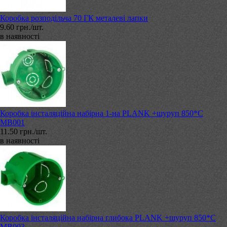
Коробка розподільча 70 ГК металеві лапки
9.60 грн./шт.
в наявності
Коробка інсталяційна набірна 1-на PLANK +шуруп 850*C
МВ001
11.50 грн./шт.
в наявності
Коробка інсталяційна набірна глибока PLANK +шуруп 850*C
МВ003