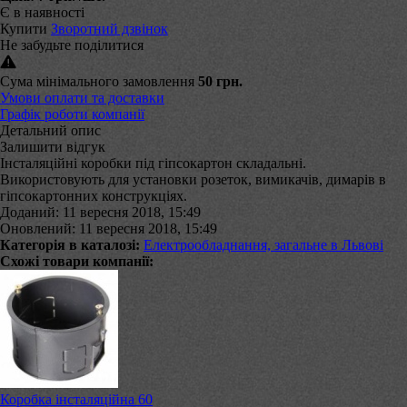
Є в наявності
Купити
Зворотний дзвінок
Не забудьте поділитися
Сума мінімального замовлення
50 грн.
Умови оплати та доставки
Графік роботи компанії
Детальний опис
Залишити відгук
Інсталяційні коробки під гіпсокартон складальні.
Використовують для установки розеток, вимикачів, димарів в
гіпсокартонних конструкціях.
Доданий: 11 вересня 2018, 15:49
Оновлений: 11 вересня 2018, 15:49
Категорія в каталозі:
Електрообладнання, загальне в Львові
Схожі товари компанії:
Коробка інсталяційна 60