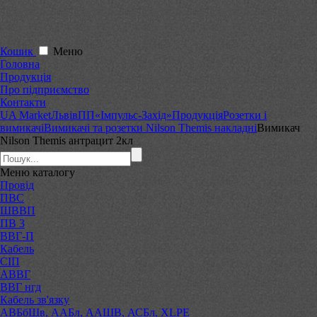
Кошик
Меню
Головна
Продукція
Про підприємство
Контакти
UA Market
Львів
ПП«Імпульс-Захід»
Продукція
Розетки і
вимикачі
Вимикачі та розетки Nilson Themis накладні
Вимикач
Nilson Themis антрацит 2кл
Меню
каталогу
Провід
ПВС
ШВВП
ПВ 3
ВВГ-П
Кабель
СІП
АВВГ
ВВГ нгд
Кабель зв'язку
АВБбШв, ААБл, ААШВ, АСБл, XLPE