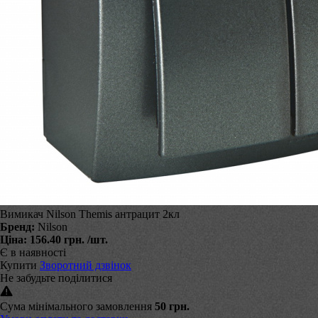
Вимикач Nilson Themis антрацит 2кл
Бренд:
Nilson
Ціна:
156.40 грн.
/шт.
Є в наявності
Купити
Зворотний дзвінок
Не забудьте поділитися
Сума мінімального замовлення
50 грн.