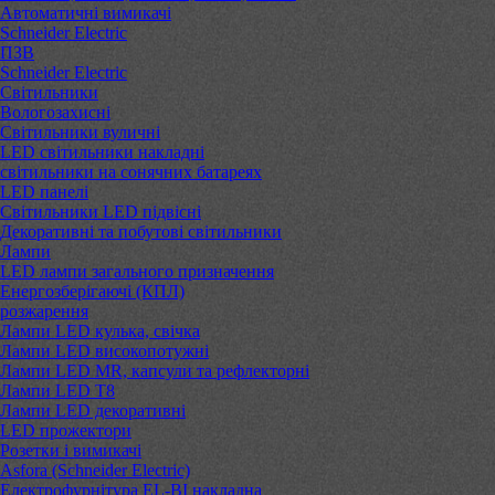
Автоматичні вимикачі
Schneider Electric
ПЗВ
Schneider Electric
Світильники
Вологозахисні
Світильники вуличні
LED світильники накладні
світильники на сонячних батареях
LED панелі
Світильники LED підвісні
Декоративні та побутові світильники
Лампи
LED лампи загального призначення
Енергозберігаючі (КПЛ)
розжарення
Лампи LED кулька, свічка
Лампи LED високопотужні
Лампи LED MR, капсули та рефлекторні
Лампи LED Т8
Лампи LED декоративні
LED прожектори
Розетки і вимикачі
Asfora (Schneider Electric)
Електрофурнітура EL-BI накладна