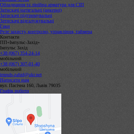
Обладнання та лінійна арматура для СІП
Затискачі натягальні (анкерні)
Затискачі підтримувальні
Затискачі відгалужувальні
Гаки
Реле захисту, контролю, управління, таймера
Контакти
ПП«Імпульс-Захід»
Імпульс Захід
+38 (067) 354-24-14
мобільний
+38 (067) 307-01-40
мобільний
impuls-zahid@ukr.net
Написати нам
вул. Пасічна 160, Львів 79035
Графік роботи