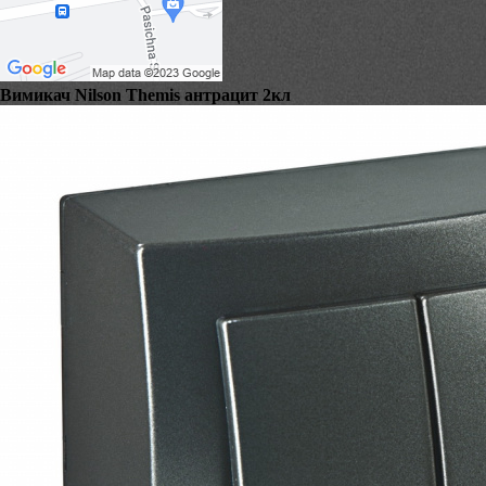
Вимикач Nilson Themis антрацит 2кл