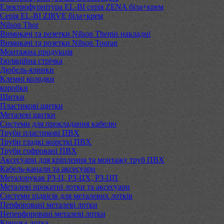
Електрофурнітура EL-BI серія ZENA біла+крем
Серія EL-BI ZIRVE біла+крем
Nilson Thor
Вимикачі та розетки Nilson Themis накладні
Вимикачі та розетки Nilson Touran
Монтажна продукція
Ізоляційна стрічка
Дюбель-ялинки
Клемні колодки
коробки
Щитки
Пластикові щитки
Металеві щитки
Системи для прокладання кабелю
Труби пластикові ПВХ
Труби гладкі жорсткі ПВХ
Труби гофровані ПВХ
Аксесуари для кріплення та монтажу труб ПВХ
Кабель-канали та аксесуари
Металорукав РЗ-Ц, РЗ-ЦХ, РЗ-ЦП
Металеві прокатні лотки та аксесуари
Системи підвісів для металевих лотків
Перфоровані металеві лотки
Неперфоровані металеві лотки
Кришка лотка