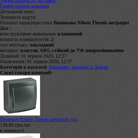
Умови оплати та доставки
Графік роботи компанії
Детальний опис
Залишити відгук
Основні характеристики
Вимикача Nilson Themis антрацит
2кл :
конструктивне виконання:
клавішний
кількість клавіш/постів:
2
тип монтажу:
накладний
матеріал:
пластик ABS, стійкий до УФ-випромінювання
Доданий: 01 червня 2020, 12:57
Оновлений: 01 червня 2020, 12:57
Категорія в каталозі:
Вимикачі, загальне в Львові
Схожі товари компанії:
Вимикач Nilson Themis антрацит 1кл
138.80 грн./шт.
в наявності