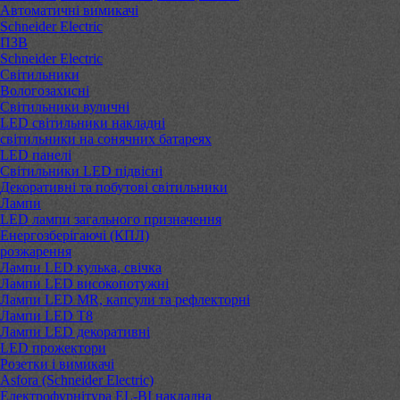
Автоматичні вимикачі
Schneider Electric
ПЗВ
Schneider Electric
Світильники
Вологозахисні
Світильники вуличні
LED світильники накладні
світильники на сонячних батареях
LED панелі
Світильники LED підвісні
Декоративні та побутові світильники
Лампи
LED лампи загального призначення
Енергозберігаючі (КПЛ)
розжарення
Лампи LED кулька, свічка
Лампи LED високопотужні
Лампи LED MR, капсули та рефлекторні
Лампи LED Т8
Лампи LED декоративні
LED прожектори
Розетки і вимикачі
Asfora (Schneider Electric)
Електрофурнітура EL-BI накладна