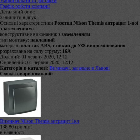
Умови оплати та доставки
Графік роботи компанії
Детальний опис
Залишити відгук
Основні характеристики
Розетки Nilson Themis антрацит 1-ної
з заземленням :
конструктивне виконання:
з заземленням
тип монтажу:
накладний
матеріал:
пластик ABS, стійкий до УФ-випромінювання
розрахована на силу струму:
16А
Доданий: 01 червня 2020, 12:12
Оновлений: 01 червня 2020, 12:12
Категорія в каталозі:
Вимикачі, загальне в Львові
Схожі товари компанії:
Вимикач Nilson Themis антрацит 1кл
138.80 грн./шт.
в наявності