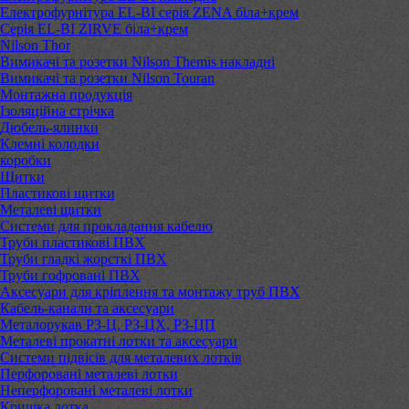
Електрофурнітура EL-BI серія ZENA біла+крем
Серія EL-BI ZIRVE біла+крем
Nilson Thor
Вимикачі та розетки Nilson Themis накладні
Вимикачі та розетки Nilson Touran
Монтажна продукція
Ізоляційна стрічка
Дюбель-ялинки
Клемні колодки
коробки
Щитки
Пластикові щитки
Металеві щитки
Системи для прокладання кабелю
Труби пластикові ПВХ
Труби гладкі жорсткі ПВХ
Труби гофровані ПВХ
Аксесуари для кріплення та монтажу труб ПВХ
Кабель-канали та аксесуари
Металорукав РЗ-Ц, РЗ-ЦХ, РЗ-ЦП
Металеві прокатні лотки та аксесуари
Системи підвісів для металевих лотків
Перфоровані металеві лотки
Неперфоровані металеві лотки
Кришка лотка