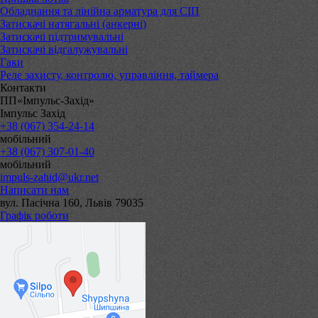
Обладнання та лінійна арматура для СІП
Затискачі натягальні (анкерні)
Затискачі підтримувальні
Затискачі відгалужувальні
Гаки
Реле захисту, контролю, управління, таймера
Контакти
ПП«Імпульс-Захід»
Імпульс Захід
+38 (067) 354-24-14
мобільний
+38 (067) 307-01-40
мобільний
impuls-zahid@ukr.net
Написати нам
вул. Пасічна 160, Львів 79035
Графік роботи