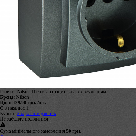
Розетка Nilson Themis антрацит 1-на з заземленням
Бренд:
Nilson
Ціна:
129.90 грн.
/шт.
Є в наявності
Купити
Зворотний дзвінок
Не забудьте поділитися
Сума мінімального замовлення
50 грн.