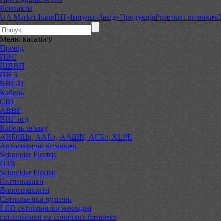
Контакти
UA Market
Львів
ПП«Імпульс-Захід»
Продукція
Розетки і вимикачі
Меню
каталогу
Провід
ПВС
ШВВП
ПВ 3
ВВГ-П
Кабель
СІП
АВВГ
ВВГ нгд
Кабель зв'язку
АВБбШв, ААБл, ААШВ, АСБл, XLPE
Автоматичні вимикачі
Schneider Electric
ПЗВ
Schneider Electric
Світильники
Вологозахисні
Світильники вуличні
LED світильники накладні
світильники на сонячних батареях