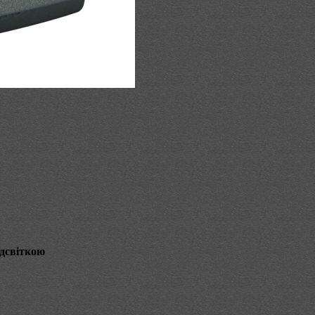
ідсвіткою