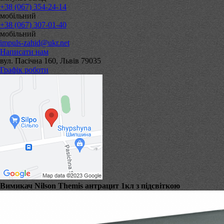
+38 (067) 354-24-14
мобільний
+38 (067) 307-01-40
мобільний
impuls-zahid@ukr.net
Написати нам
вул. Пасічна 160, Львів 79035
Графік роботи
Вимикач Nilson Themis антрацит 1кл з підсвіткою