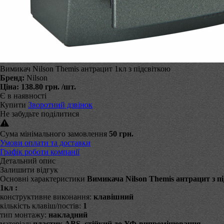
Вимикач Nilson Themis антрацит 1кл з підсвіткою
Бренд:
Nilson
Ціна:
138.80 грн.
/шт.
Є в наявності
Купити
Зворотний дзвінок
Не забудьте поділитися
Сума мінімального замовлення
50 грн.
Умови оплати та доставки
Графік роботи компанії
Детальний опис
Залишити відгук
Основні характеристики
Вимикача Nilson Themis антрацит з п
1кл :
конструктивне виконання:
клавішний
кількість клавіш/постів:
1
тип монтажу:
накладний
матеріал:
пластик ABS, стійкий до УФ-випромінювання