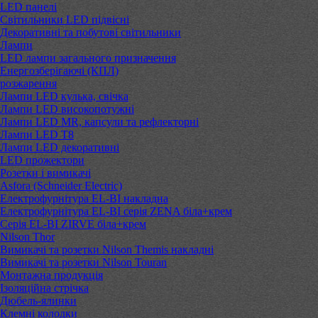
LED панелі
Світильники LED підвісні
Декоративні та побутові світильники
Лампи
LED лампи загального призначення
Енергозберігаючі (КПЛ)
розжарення
Лампи LED кулька, свічка
Лампи LED високопотужні
Лампи LED MR, капсули та рефлекторні
Лампи LED Т8
Лампи LED декоративні
LED прожектори
Розетки і вимикачі
Asfora (Schneider Electric)
Електрофурнітура EL-BI накладна
Електрофурнітура EL-BI серія ZENA біла+крем
Серія EL-BI ZIRVE біла+крем
Nilson Thor
Вимикачі та розетки Nilson Themis накладні
Вимикачі та розетки Nilson Touran
Монтажна продукція
Ізоляційна стрічка
Дюбель-ялинки
Клемні колодки