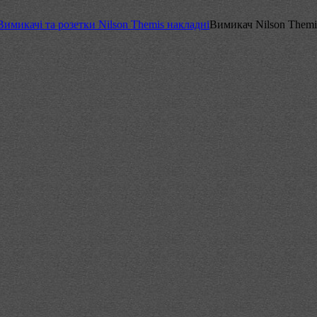
Вимикачі та розетки Nilson Themis накладні
Вимикач Nilson Themi