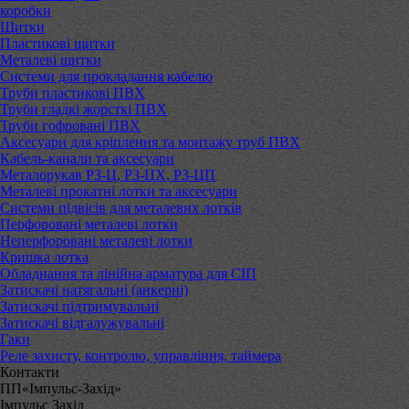
коробки
Щитки
Пластикові щитки
Металеві щитки
Системи для прокладання кабелю
Труби пластикові ПВХ
Труби гладкі жорсткі ПВХ
Труби гофровані ПВХ
Аксесуари для кріплення та монтажу труб ПВХ
Кабель-канали та аксесуари
Металорукав РЗ-Ц, РЗ-ЦХ, РЗ-ЦП
Металеві прокатні лотки та аксесуари
Системи підвісів для металевих лотків
Перфоровані металеві лотки
Неперфоровані металеві лотки
Кришка лотка
Обладнання та лінійна арматура для СІП
Затискачі натягальні (анкерні)
Затискачі підтримувальні
Затискачі відгалужувальні
Гаки
Реле захисту, контролю, управління, таймера
Контакти
ПП«Імпульс-Захід»
Імпульс Захід