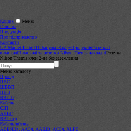
Кошик
Меню
Головна
Продукція
Про підприємство
Контакти
UA Market
Львів
ПП«Імпульс-Захід»
Продукція
Розетки і
вимикачі
Вимикачі та розетки Nilson Themis накладні
Розетка
Nilson Themis клен 2-на без заземлення
Меню
каталогу
Провід
ПВС
ШВВП
ПВ 3
ВВГ-П
Кабель
СІП
АВВГ
ВВГ нгд
Кабель зв'язку
АВБбШв, ААБл, ААШВ, АСБл, XLPE