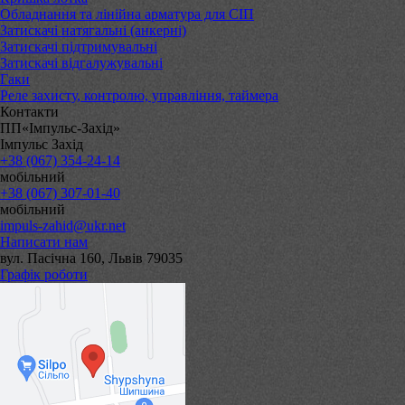
Обладнання та лінійна арматура для СІП
Затискачі натягальні (анкерні)
Затискачі підтримувальні
Затискачі відгалужувальні
Гаки
Реле захисту, контролю, управління, таймера
Контакти
ПП«Імпульс-Захід»
Імпульс Захід
+38 (067) 354-24-14
мобільний
+38 (067) 307-01-40
мобільний
impuls-zahid@ukr.net
Написати нам
вул. Пасічна 160, Львів 79035
Графік роботи