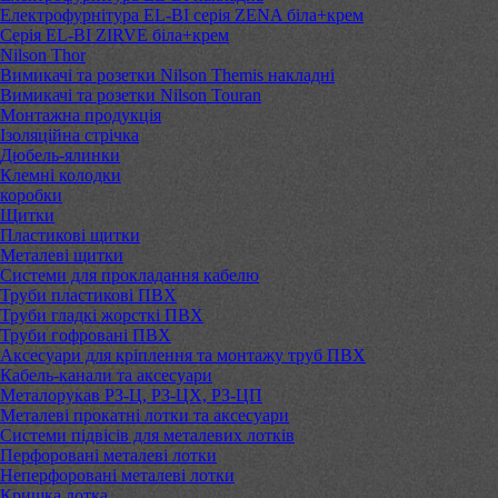
Електрофурнітура EL-BI серія ZENA біла+крем
Серія EL-BI ZIRVE біла+крем
Nilson Thor
Вимикачі та розетки Nilson Themis накладні
Вимикачі та розетки Nilson Touran
Монтажна продукція
Ізоляційна стрічка
Дюбель-ялинки
Клемні колодки
коробки
Щитки
Пластикові щитки
Металеві щитки
Системи для прокладання кабелю
Труби пластикові ПВХ
Труби гладкі жорсткі ПВХ
Труби гофровані ПВХ
Аксесуари для кріплення та монтажу труб ПВХ
Кабель-канали та аксесуари
Металорукав РЗ-Ц, РЗ-ЦХ, РЗ-ЦП
Металеві прокатні лотки та аксесуари
Системи підвісів для металевих лотків
Перфоровані металеві лотки
Неперфоровані металеві лотки
Кришка лотка