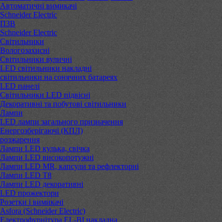
Автоматичні вимикачі
Schneider Electric
ПЗВ
Schneider Electric
Світильники
Вологозахисні
Світильники вуличні
LED світильники накладні
світильники на сонячних батареях
LED панелі
Світильники LED підвісні
Декоративні та побутові світильники
Лампи
LED лампи загального призначення
Енергозберігаючі (КПЛ)
розжарення
Лампи LED кулька, свічка
Лампи LED високопотужні
Лампи LED MR, капсули та рефлекторні
Лампи LED Т8
Лампи LED декоративні
LED прожектори
Розетки і вимикачі
Asfora (Schneider Electric)
Електрофурнітура EL-BI накладна