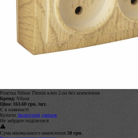
Розетка Nilson Themis клен 2-на без заземлення
Бренд:
Nilson
Ціна:
163.60 грн.
/шт.
Є в наявності
Купити
Зворотний дзвінок
Не забудьте поділитися
Сума мінімального замовлення
50 грн.