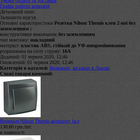
Умови оплати та доставки
Графік роботи компанії
Детальний опис
Залишити відгук
Основні характеристики
Розетки Nilson Themis клен 2-ної без
заземленням :
конструктивне виконання:
без заземленням
тип монтажу:
накладний
матеріал:
пластик ABS, стійкий до УФ-випромінювання
розрахована на силу струму:
16А
Доданий: 01 червня 2020, 12:46
Оновлений: 01 червня 2020, 12:46
Категорія в каталозі:
Вимикачі, загальне в Львові
Схожі товари компанії:
Вимикач Nilson Themis антрацит 1кл
138.80 грн./шт.
в наявності