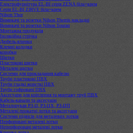
Електрофурнітура EL-BI серія ZENA біла+крем
Серія EL-BI ZIRVE біла+крем
Nilson Thor
Вимикачі та розетки Nilson Themis накладні
Вимикачі та розетки Nilson Touran
Монтажна продукція
Ізоляційна стрічка
Дюбель-ялинки
Клемні колодки
коробки
Щитки
Пластикові щитки
Металеві щитки
Системи для прокладання кабелю
Труби пластикові ПВХ
Труби гладкі жорсткі ПВХ
Труби гофровані ПВХ
Аксесуари для кріплення та монтажу труб ПВХ
Кабель-канали та аксесуари
Металорукав РЗ-Ц, РЗ-ЦХ, РЗ-ЦП
Металеві прокатні лотки та аксесуари
Системи підвісів для металевих лотків
Перфоровані металеві лотки
Неперфоровані металеві лотки
Кришка лотка