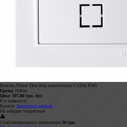
Розетка Nilson Thor біла комп'ютерна CAT6e RJ45
Бренд:
Nilson
Ціна:
307.80 грн.
/шт.
Є в наявності
Купити
Зворотний дзвінок
Не забудьте поділитися
Сума мінімального замовлення
50 грн.