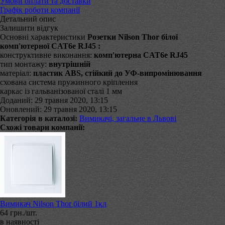
Умови оплати та доставки
Графік роботи компанії
Детальний опис
Залишити відгук
Основні характеристики
Розетки Nilson Thor білої
комп'ютерної CAT6e RJ45 :
конструктивне виконання:
комп'ютерна CAT6e RJ45
тип монтажу:
внутрішній
матеріал:
пластик ABS, стійкий до УФ-випромінювання
схована система пружинного кріплення
каркас із гальванізованої сталі 1 мм
Доданий: 29 травня 2020, 13:15
Оновлений: 29 травня 2020, 13:15
Категорія в каталозі:
Вимикачі, загальне в Львові
Схожі товари компанії:
Вимикач Nilson Thor білий 1кл
64 грн./шт.
в наявності