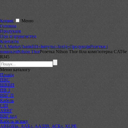
Кошик
Меню
Головна
Продукція
Про підприємство
Контакти
UA Market
Львів
ПП«Імпульс-Захід»
Продукція
Розетки і
вимикачі
Nilson Thor
Розетка Nilson Thor біла комп'ютерна CAT6e
RJ45
Меню
каталогу
Провід
ПВС
ШВВП
ПВ 3
ВВГ-П
Кабель
СІП
АВВГ
ВВГ нгд
Кабель зв'язку
АВБбШв, ААБл, ААШВ, АСБл, XLPE