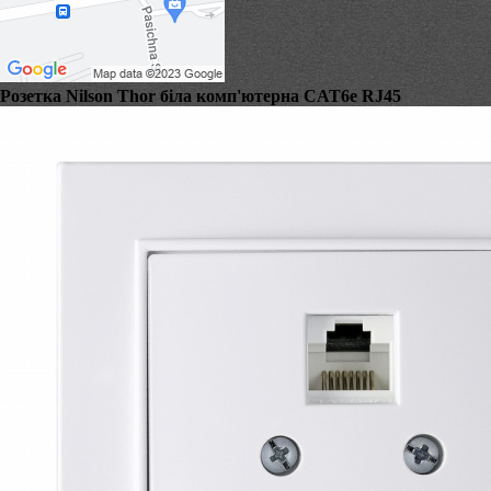
Розетка Nilson Thor біла комп'ютерна CAT6e RJ45