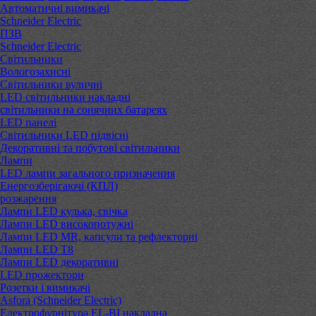
Автоматичні вимикачі
Schneider Electric
ПЗВ
Schneider Electric
Світильники
Вологозахисні
Світильники вуличні
LED світильники накладні
світильники на сонячних батареях
LED панелі
Світильники LED підвісні
Декоративні та побутові світильники
Лампи
LED лампи загального призначення
Енергозберігаючі (КПЛ)
розжарення
Лампи LED кулька, свічка
Лампи LED високопотужні
Лампи LED MR, капсули та рефлекторні
Лампи LED Т8
Лампи LED декоративні
LED прожектори
Розетки і вимикачі
Asfora (Schneider Electric)
Електрофурнітура EL-BI накладна