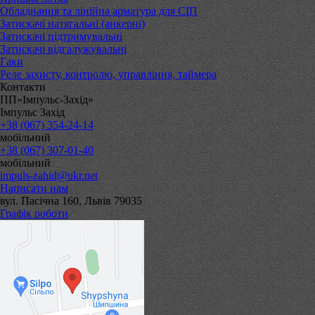
Обладнання та лінійна арматура для СІП
Затискачі натягальні (анкерні)
Затискачі підтримувальні
Затискачі відгалужувальні
Гаки
Реле захисту, контролю, управління, таймера
Контакти
ПП«Імпульс-Захід»
Імпульс Захід
+38 (067) 354-24-14
мобільний
+38 (067) 307-01-40
мобільний
impuls-zahid@ukr.net
Написати нам
вул. Пасічна 160, Львів 79035
Графік роботи