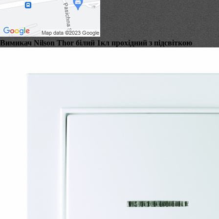
Вимикач Nilson Thor білий 1кл прохідний з підсвіткою