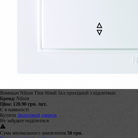
Вимикач Nilson Thor білий 1кл прохідний з підсвіткою
Бренд:
Nilson
Ціна:
120.90 грн.
/шт.
Є в наявності
Купити
Зворотний дзвінок
Не забудьте поділитися
Сума мінімального замовлення
50 грн.