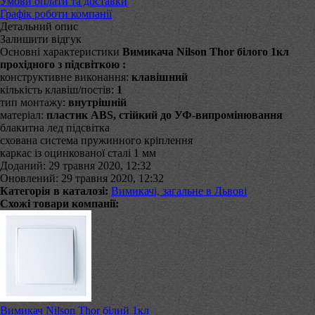
Умови оплати та доставки
Графік роботи компанії
Детальний опис
Залишити відгук
Основні характеристики
Вимикача Nilson Thor білого 1кл
прохідного з підсвіткою :
конструктивне виконання:
клавішний
кількість клавіш/постів:
1
тип монтажу:
внутрішній
матеріал:
пластик ABS, стійкий до УФ-випромінювання
блакитна лед підсвітка
схована система пружинного кріплення
каркас із оцинкованої сталі 1 мм
Доданий: 29 травня 2020, 12:32
Оновлений: 29 травня 2020, 12:32
Категорія в каталозі:
Вимикачі, загальне в Львові
Схожі товари компанії:
Вимикач Nilson Thor білий 1кл