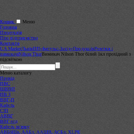
Кошик
Меню
Головна
Продукція
Про підприємство
Контакти
UA Market
Львів
ПП«Імпульс-Захід»
Продукція
Розетки і
вимикачі
Nilson Thor
Вимикач Nilson Thor білий 1кл прохідний з
підсвіткою
Меню
каталогу
Провід
ПВС
ШВВП
ПВ 3
ВВГ-П
Кабель
СІП
АВВГ
ВВГ нгд
Кабель зв'язку
АВБбШв, ААБл, ААШВ, АСБл, XLPE