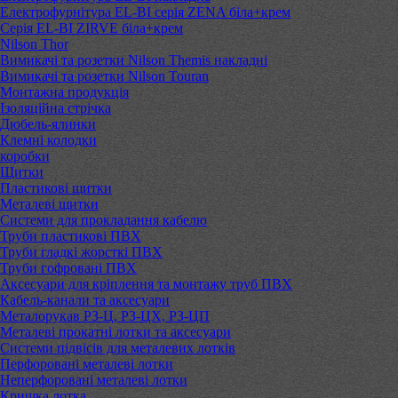
Електрофурнітура EL-BI серія ZENA біла+крем
Серія EL-BI ZIRVE біла+крем
Nilson Thor
Вимикачі та розетки Nilson Themis накладні
Вимикачі та розетки Nilson Touran
Монтажна продукція
Ізоляційна стрічка
Дюбель-ялинки
Клемні колодки
коробки
Щитки
Пластикові щитки
Металеві щитки
Системи для прокладання кабелю
Труби пластикові ПВХ
Труби гладкі жорсткі ПВХ
Труби гофровані ПВХ
Аксесуари для кріплення та монтажу труб ПВХ
Кабель-канали та аксесуари
Металорукав РЗ-Ц, РЗ-ЦХ, РЗ-ЦП
Металеві прокатні лотки та аксесуари
Системи підвісів для металевих лотків
Перфоровані металеві лотки
Неперфоровані металеві лотки
Кришка лотка