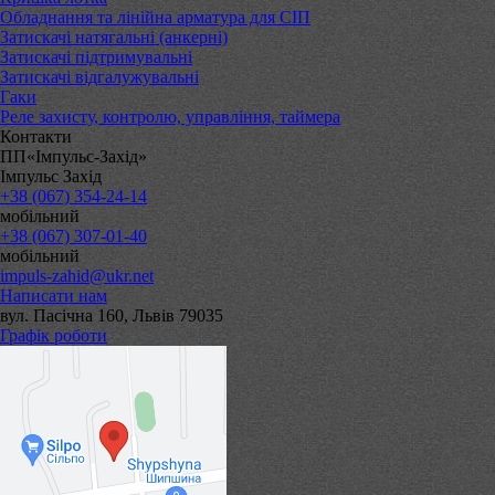
Обладнання та лінійна арматура для СІП
Затискачі натягальні (анкерні)
Затискачі підтримувальні
Затискачі відгалужувальні
Гаки
Реле захисту, контролю, управління, таймера
Контакти
ПП«Імпульс-Захід»
Імпульс Захід
+38 (067) 354-24-14
мобільний
+38 (067) 307-01-40
мобільний
impuls-zahid@ukr.net
Написати нам
вул. Пасічна 160, Львів 79035
Графік роботи