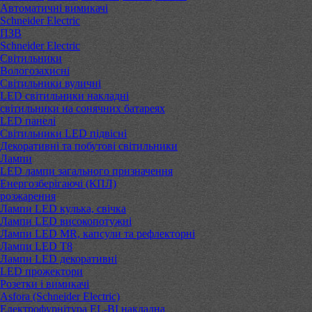
Автоматичні вимикачі
Schneider Electric
ПЗВ
Schneider Electric
Світильники
Вологозахисні
Світильники вуличні
LED світильники накладні
світильники на сонячних батареях
LED панелі
Світильники LED підвісні
Декоративні та побутові світильники
Лампи
LED лампи загального призначення
Енергозберігаючі (КПЛ)
розжарення
Лампи LED кулька, свічка
Лампи LED високопотужні
Лампи LED MR, капсули та рефлекторні
Лампи LED Т8
Лампи LED декоративні
LED прожектори
Розетки і вимикачі
Asfora (Schneider Electric)
Електрофурнітура EL-BI накладна