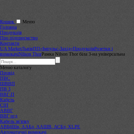
Кошик
Меню
Головна
Продукція
Про підприємство
Контакти
UA Market
Львів
ПП«Імпульс-Захід»
Продукція
Розетки і
вимикачі
Nilson Thor
Рамка Nilson Thor біла 3-на універсальна
Меню
каталогу
Провід
ПВС
ШВВП
ПВ 3
ВВГ-П
Кабель
СІП
АВВГ
ВВГ нгд
Кабель зв'язку
АВБбШв, ААБл, ААШВ, АСБл, XLPE
Автоматичні вимикачі