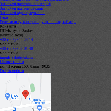
Затискачі натягальні (анкерні)
Затискачі підтримувальні
Затискачі відгалужувальні
Гаки
Реле захисту, контролю, управління, таймера
Контакти
ПП«Імпульс-Захід»
Імпульс Захід
+38 (067) 354-24-14
мобільний
+38 (067) 307-01-40
мобільний
impuls-zahid@ukr.net
Написати нам
вул. Пасічна 160, Львів 79035
Графік роботи