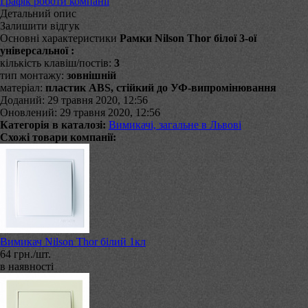
Графік роботи компанії
Детальний опис
Залишити відгук
Основні характеристики
Рамки Nilson Thor білої 3-ої
універсальної :
кількість клавіш/постів:
3
тип монтажу:
зовнішній
матеріал:
пластик ABS, стійкий до УФ-випромінювання
Доданий: 29 травня 2020, 12:56
Оновлений: 29 травня 2020, 12:56
Категорія в каталозі:
Вимикачі, загальне в Львові
Схожі товари компанії:
Вимикач Nilson Thor білий 1кл
64 грн./шт.
в наявності