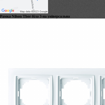
Рамка Nilson Thor біла 3-на універсальна