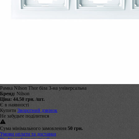
Рамка Nilson Thor біла 3-на універсальна
Бренд:
Nilson
Ціна:
44.50 грн.
/шт.
Є в наявності
Купити
Зворотний дзвінок
Не забудьте поділитися
Сума мінімального замовлення
50 грн.
Умови оплати та доставки