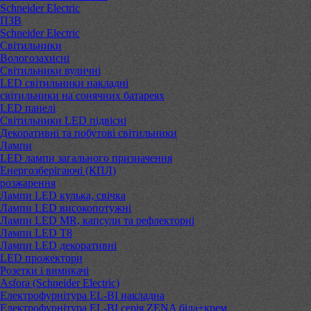
Schneider Electric
ПЗВ
Schneider Electric
Світильники
Вологозахисні
Світильники вуличні
LED світильники накладні
світильники на сонячних батареях
LED панелі
Світильники LED підвісні
Декоративні та побутові світильники
Лампи
LED лампи загального призначення
Енергозберігаючі (КПЛ)
розжарення
Лампи LED кулька, свічка
Лампи LED високопотужні
Лампи LED MR, капсули та рефлекторні
Лампи LED Т8
Лампи LED декоративні
LED прожектори
Розетки і вимикачі
Asfora (Schneider Electric)
Електрофурнітура EL-BI накладна
Електрофурнітура EL-BI серія ZENA біла+крем