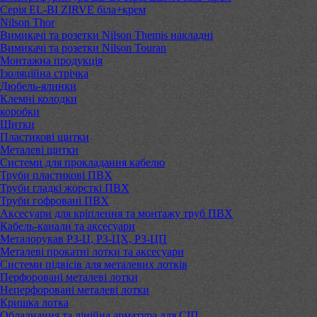
Серія EL-BI ZIRVE біла+крем
Nilson Thor
Вимикачі та розетки Nilson Themis накладні
Вимикачі та розетки Nilson Touran
Монтажна продукція
Ізоляційна стрічка
Дюбель-ялинки
Клемні колодки
коробки
Щитки
Пластикові щитки
Металеві щитки
Системи для прокладання кабелю
Труби пластикові ПВХ
Труби гладкі жорсткі ПВХ
Труби гофровані ПВХ
Аксесуари для кріплення та монтажу труб ПВХ
Кабель-канали та аксесуари
Металорукав РЗ-Ц, РЗ-ЦХ, РЗ-ЦП
Металеві прокатні лотки та аксесуари
Системи підвісів для металевих лотків
Перфоровані металеві лотки
Неперфоровані металеві лотки
Кришка лотка
Обладнання та лінійна арматура для СІП