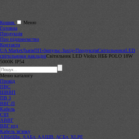
Кошик
Меню
Головна
Продукція
Про підприємство
Контакти
UA Market
Львів
ПП«Імпульс-Захід»
Продукція
Світильники
LED
світильники накладні
Світильник LED Violux НББ POLO 18W
5000K IP54
Меню
каталогу
Провід
ПВС
ШВВП
ПВ 3
ВВГ-П
Кабель
СІП
АВВГ
ВВГ нгд
Кабель зв'язку
АВБбШв, ААБл, ААШВ, АСБл, XLPE