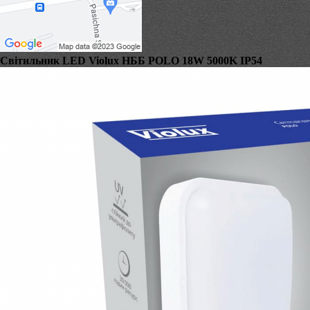
Світильник LED Violux НББ POLO 18W 5000K IP54