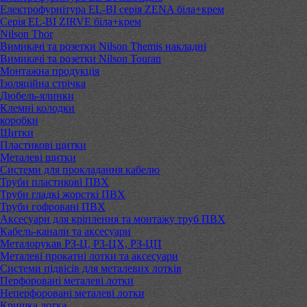
Електрофурнітура EL-BI серія ZENA біла+крем
Серія EL-BI ZIRVE біла+крем
Nilson Thor
Вимикачі та розетки Nilson Themis накладні
Вимикачі та розетки Nilson Touran
Монтажна продукція
Ізоляційна стрічка
Дюбель-ялинки
Клемні колодки
коробки
Щитки
Пластикові щитки
Металеві щитки
Системи для прокладання кабелю
Труби пластикові ПВХ
Труби гладкі жорсткі ПВХ
Труби гофровані ПВХ
Аксесуари для кріплення та монтажу труб ПВХ
Кабель-канали та аксесуари
Металорукав РЗ-Ц, РЗ-ЦХ, РЗ-ЦП
Металеві прокатні лотки та аксесуари
Системи підвісів для металевих лотків
Перфоровані металеві лотки
Неперфоровані металеві лотки
Кришка лотка