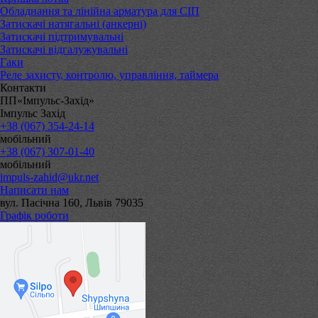
Обладнання та лінійна арматура для СІП
Затискачі натягальні (анкерні)
Затискачі підтримувальні
Затискачі відгалужувальні
Гаки
Реле захисту, контролю, управління, таймера
Контакти
ПП«Імпульс-Захід»
Імпульс Захід
+38 (067) 354-24-14
мобільний
+38 (067) 307-01-40
мобільний
impuls-zahid@ukr.net
Написати нам
вул. Пасічна 160, Львів 79035
Графік роботи