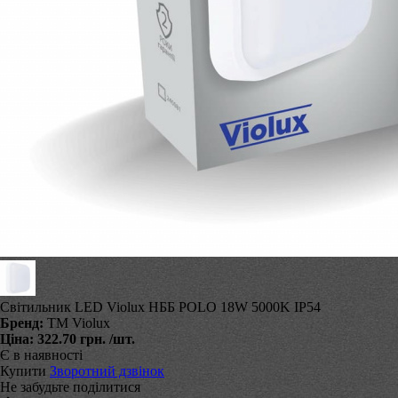
Світильник LED Violux НББ POLO 18W 5000K IP54
Бренд:
ТМ Violux
Ціна:
322.70 грн.
/шт.
Є в наявності
Купити
Зворотний дзвінок
Не забудьте поділитися