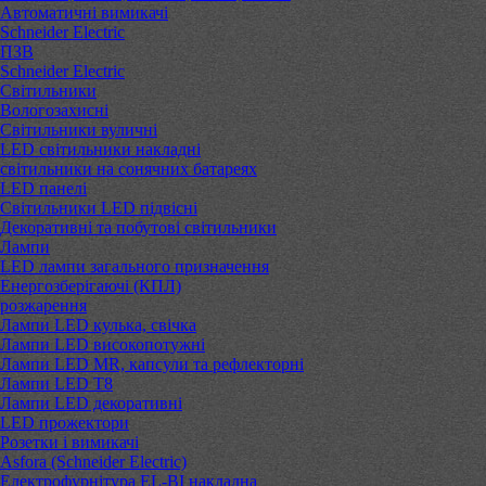
Автоматичні вимикачі
Schneider Electric
ПЗВ
Schneider Electric
Світильники
Вологозахисні
Світильники вуличні
LED світильники накладні
світильники на сонячних батареях
LED панелі
Світильники LED підвісні
Декоративні та побутові світильники
Лампи
LED лампи загального призначення
Енергозберігаючі (КПЛ)
розжарення
Лампи LED кулька, свічка
Лампи LED високопотужні
Лампи LED MR, капсули та рефлекторні
Лампи LED Т8
Лампи LED декоративні
LED прожектори
Розетки і вимикачі
Asfora (Schneider Electric)
Електрофурнітура EL-BI накладна