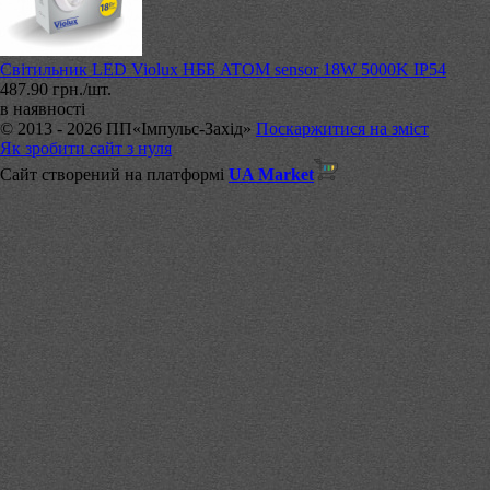
Світильник LED Violux НББ ATOM sensor 18W 5000K IP54
487.90 грн./шт.
в наявності
© 2013 - 2026 ПП«Імпульс-Захід»
Поскаржитися на зміст
Як зробити сайт з нуля
Сайт створений на платформі
UA Market