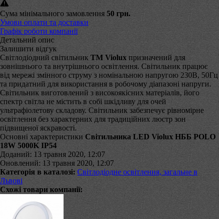
Сума мінімального замовлення
50 грн.
Умови оплати та доставки
Графік роботи компанії
Детальний опис
Залишити відгук
Світлодіодний світильник
ТМ Violux
призначений для
зовнішнього та внутрішнього освітлення. Світильник працює
від мережі змінного струму з номінальною напругою 230В, 50Гц
та придатний для використання в робочому діапазоні напруги.
Світильник виготовлений з високоякісних матеріалів, його
спектр світла не містить в собі шкідливу для очей
ультрафіолетову складову. Світильник забезпечує рівномірне
освітлення без характерних для традиційних люстр зон
підвищеної яскравості.
Основні характеристики
Світильника LED Violux НББ POLO
18W 5000K IP54
Доданий: 13 травня 2020, 12:07
Оновлений: 13 травня 2020, 12:07
Категорія в каталозі:
Світлодіодне освітлення, загальне в
Львові
Схожі товари компанії: