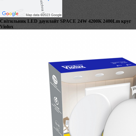
Світильник LED даунлайт SPACE 24W 4200K 2400Lm круг
Violux