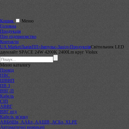
Кошик
Меню
Головна
Продукція
Про підприємство
Контакти
UA Market
Львів
ПП«Імпульс-Захід»
Продукція
Світильник LED
даунлайт SPACE 24W 4200K 2400Lm круг Violux
Меню
каталогу
Провід
ПВС
ШВВП
ПВ 3
ВВГ-П
Кабель
СІП
АВВГ
ВВГ нгд
Кабель зв'язку
АВБбШв, ААБл, ААШВ, АСБл, XLPE
Автоматичні вимикачі