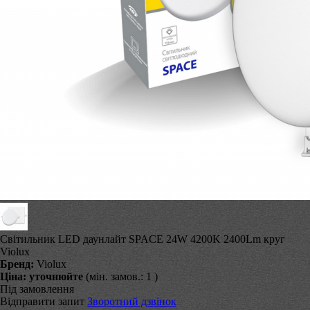
Світильник LED даунлайт SPACE 24W 4200K 2400Lm круг
Violux
Бренд:
Violux
Ціна:
уточнюйте
(мін. замов.: 1 )
Під замовлення
Відправити запит
Зворотний дзвінок