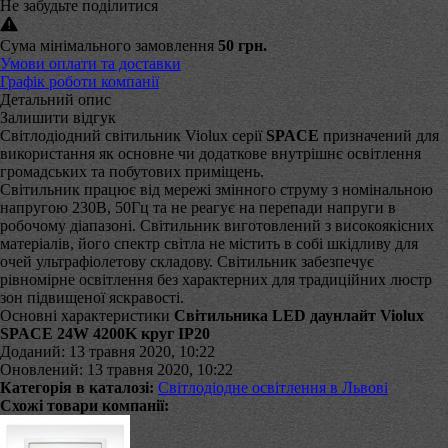
Не забудьте поділитися
Сума мінімального замовлення
50 грн.
Умови оплати та доставки
Графік роботи компанії
Детальний опис
Залишити відгук
Світлодіодний світильник Violux серії
SPACE
призначений для
використання як основне чи додаткове внутрішнє освітлення
громадських та побутових приміщень.
Світильник працює від мережі змінного струму з номінальною
напругою 230В, 50Гц та не реагує на перепади напруги в
робочому діапазоні. Світильник виготовлений з високоякісних
матеріалів, його спектр світла не містить в собі шкідливу для
очей ультрафіолетову складову. Світильник забезпечує
рівномірне освітлення без характерних для традиційних люстр
зон підвищеної яскравості.
Основні характеристики
Світильника LED даунлайт Violux
SPACE 24W 4200K круг IP20
Доданий: 13 травня 2020, 10:22
Оновлений: 13 травня 2020, 10:22
Категорія в каталозі:
Світлодіодне освітлення в Львові
Схожі товари компанії: