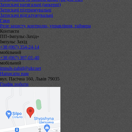
Затискачі натягальні (анкерні)
Затискачі підтримувальні
Затискачі відгалужувальні
Гаки
Реле захисту, контролю, управління, таймера
Контакти
ПП«Імпульс-Захід»
Імпульс Захід
+38 (067) 354-24-14
мобільний
+38 (067) 307-01-40
мобільний
impuls-zahid@ukr.net
Написати нам
вул. Пасічна 160, Львів 79035
Графік роботи