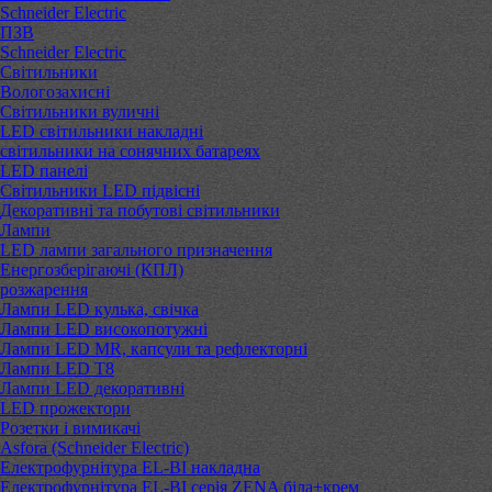
Schneider Electric
ПЗВ
Schneider Electric
Світильники
Вологозахисні
Світильники вуличні
LED світильники накладні
світильники на сонячних батареях
LED панелі
Світильники LED підвісні
Декоративні та побутові світильники
Лампи
LED лампи загального призначення
Енергозберігаючі (КПЛ)
розжарення
Лампи LED кулька, свічка
Лампи LED високопотужні
Лампи LED MR, капсули та рефлекторні
Лампи LED Т8
Лампи LED декоративні
LED прожектори
Розетки і вимикачі
Asfora (Schneider Electric)
Електрофурнітура EL-BI накладна
Електрофурнітура EL-BI серія ZENA біла+крем