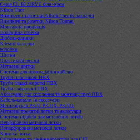
Серія EL-BI ZIRVE біла+крем
Nilson Thor
Вимикачі та розетки Nilson Themis накладні
Вимикачі та розетки Nilson Touran
Монтажна продукція
Ізоляційна стрічка
Дюбель-ялинки
Клемні колодки
коробки
Щитки
Пластикові щитки
Металеві щитки
Системи для прокладання кабелю
Труби пластикові ПВХ
Труби гладкі жорсткі ПВХ
Труби гофровані ПВХ
Аксесуари для кріплення та монтажу труб ПВХ
Кабель-канали та аксесуари
Металорукав РЗ-Ц, РЗ-ЦХ, РЗ-ЦП
Металеві прокатні лотки та аксесуари
Системи підвісів для металевих лотків
Перфоровані металеві лотки
Неперфоровані металеві лотки
Кришка лотка
Обладнання та лінійна арматура для СІП