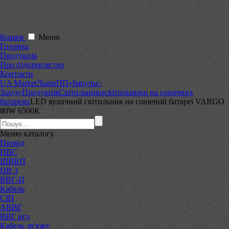
Кошик
Меню
Головна
Продукція
Про підприємство
Контакти
UA Market
Львів
ПП«Імпульс-
Захід»
Продукція
Світильники
світильники на сонячних
батареях
LED вуличний світильник на сонячній батареї VARGO
80W 6500К
Меню
каталогу
Провід
ПВС
ШВВП
ПВ 3
ВВГ-П
Кабель
СІП
АВВГ
ВВГ нгд
Кабель зв'язку