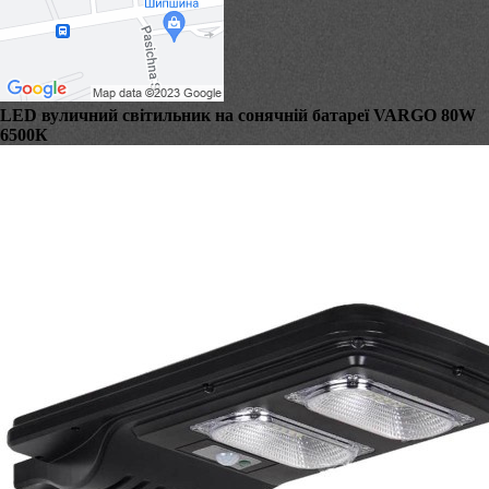
LED вуличний світильник на сонячній батареї VARGO 80W
6500К