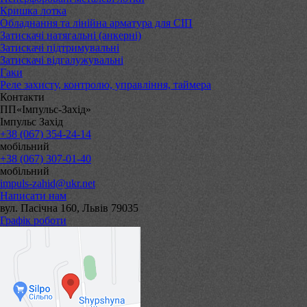
Кришка лотка
Обладнання та лінійна арматура для СІП
Затискачі натягальні (анкерні)
Затискачі підтримувальні
Затискачі відгалужувальні
Гаки
Реле захисту, контролю, управління, таймера
Контакти
ПП«Імпульс-Захід»
Імпульс Захід
+38 (067) 354-24-14
мобільний
+38 (067) 307-01-40
мобільний
impuls-zahid@ukr.net
Написати нам
вул. Пасічна 160, Львів 79035
Графік роботи