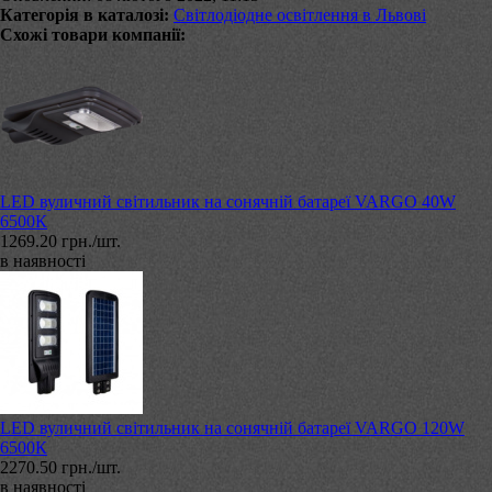
Категорія в каталозі:
Світлодіодне освітлення в Львові
Схожі товари компанії:
LED вуличний світильник на сонячній батареї VARGO 40W
6500К
1269.20 грн./шт.
в наявності
LED вуличний світильник на сонячній батареї VARGO 120W
6500К
2270.50 грн./шт.
в наявності