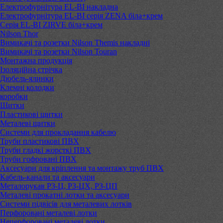
Електрофурнітура EL-BI накладна
Електрофурнітура EL-BI серія ZENA біла+крем
Серія EL-BI ZIRVE біла+крем
Nilson Thor
Вимикачі та розетки Nilson Themis накладні
Вимикачі та розетки Nilson Touran
Монтажна продукція
Ізоляційна стрічка
Дюбель-ялинки
Клемні колодки
коробки
Щитки
Пластикові щитки
Металеві щитки
Системи для прокладання кабелю
Труби пластикові ПВХ
Труби гладкі жорсткі ПВХ
Труби гофровані ПВХ
Аксесуари для кріплення та монтажу труб ПВХ
Кабель-канали та аксесуари
Металорукав РЗ-Ц, РЗ-ЦХ, РЗ-ЦП
Металеві прокатні лотки та аксесуари
Системи підвісів для металевих лотків
Перфоровані металеві лотки
Неперфоровані металеві лотки