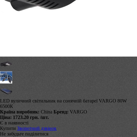
LED вуличний світильник на сонячній батареї VARGO 80W
6500К
Країна виробник:
China
Бренд:
VARGO
Ціна:
1723.20 грн.
/шт.
Є в наявності
Купити
Зворотний дзвінок
Не забудьте поділитися