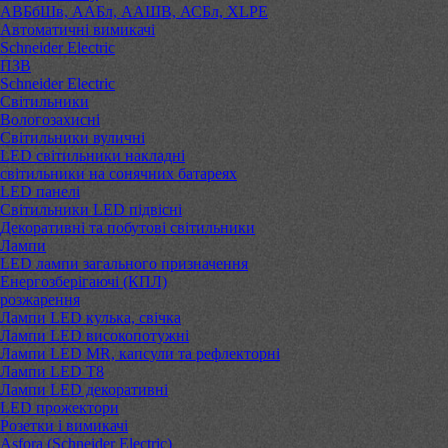
АВБбШв, ААБл, ААШВ, АСБл, XLPE
Автоматичні вимикачі
Schneider Electric
ПЗВ
Schneider Electric
Світильники
Вологозахисні
Світильники вуличні
LED світильники накладні
світильники на сонячних батареях
LED панелі
Світильники LED підвісні
Декоративні та побутові світильники
Лампи
LED лампи загального призначення
Енергозберігаючі (КПЛ)
розжарення
Лампи LED кулька, свічка
Лампи LED високопотужні
Лампи LED MR, капсули та рефлекторні
Лампи LED Т8
Лампи LED декоративні
LED прожектори
Розетки і вимикачі
Asfora (Schneider Electric)