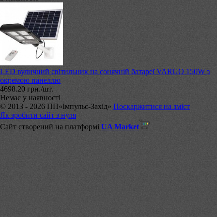
LED вуличний світильник на сонячній батареї VARGO 150W з
окремою панеллю
4698.20 грн./шт.
Немає у наявності
© 2013 - 2026 ПП«Імпульс-Захід»
Поскаржитися на зміст
Як зробити сайт з нуля
Сайт створений на платформі
UA Market