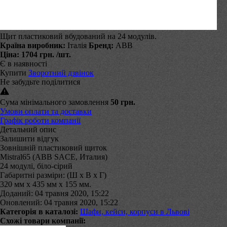
Щит пластиковий вбудований на 24 модулів.
Країна виробник:
Італія
Бренд:
ABB
Ціна:
1704 грн.
/шт.
Є в наявності
Купити
Зворотний дзвінок
Не забудьте поділитися
Сума мінімального замовлення
50 грн.
Умови оплати та доставки
Графік роботи компанії
Детальний опис
Залишити відгук
Зовнішній пластиковий щиток
Mistral65 (ABB SACE, Италия)
24 модулі, біло-сірий
Габаритні разміри: (Ш х В х Г)
320 мм х 435 мм х 155 мм.
Доданий: 04 травня 2020, 15:22
Оновлений: 04 травня 2020, 15:22
Категорія в каталозі:
Шафи, кейси, корпуси в Львові
Схожі товари компанії: