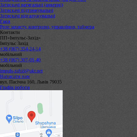
Затискачі натягальні (анкерні)
Затискачі підтримувальні
Затискачі відгалужувальні
Гаки
Реле захисту, контролю, управління, таймера
Контакти
ПП«Імпульс-Захід»
Імпульс Захід
+38 (067) 354-24-14
мобільний
+38 (067) 307-01-40
мобільний
impuls-zahid@ukr.net
Написати нам
вул. Пасічна 160, Львів 79035
Графік роботи