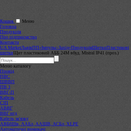
Кошик
Меню
Головна
Продукція
Про підприємство
Контакти
UA Market
Львів
ПП«Імпульс-Захід»
Продукція
Щитки
Пластикові
щитки
Щит пластиковий АББ 24М вбуд. Mistral IP41 (проз.)
Меню
каталогу
Провід
ПВС
ШВВП
ПВ 3
ВВГ-П
Кабель
СІП
АВВГ
ВВГ нгд
Кабель зв'язку
АВБбШв, ААБл, ААШВ, АСБл, XLPE
Автоматичні вимикачі