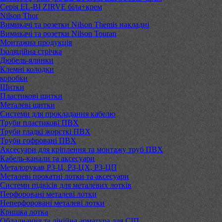
Серія EL-BI ZIRVE біла+крем
Nilson Thor
Вимикачі та розетки Nilson Themis накладні
Вимикачі та розетки Nilson Touran
Монтажна продукція
Ізоляційна стрічка
Дюбель-ялинки
Клемні колодки
коробки
Щитки
Пластикові щитки
Металеві щитки
Системи для прокладання кабелю
Труби пластикові ПВХ
Труби гладкі жорсткі ПВХ
Труби гофровані ПВХ
Аксесуари для кріплення та монтажу труб ПВХ
Кабель-канали та аксесуари
Металорукав РЗ-Ц, РЗ-ЦХ, РЗ-ЦП
Металеві прокатні лотки та аксесуари
Системи підвісів для металевих лотків
Перфоровані металеві лотки
Неперфоровані металеві лотки
Кришка лотка
Обладнання та лінійна арматура для СІП