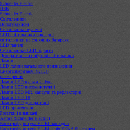
Schneider Electric
ПЗВ
Schneider Electric
Світильники
Вологозахисні
Світильники вуличні
LED світильники накладні
світильники на сонячних батареях
LED панелі
Світильники LED підвісні
Декоративні та побутові світильники
Лампи
LED лампи загального призначення
Енергозберігаючі (КПЛ)
розжарення
Лампи LED кулька, свічка
Лампи LED високопотужні
Лампи LED MR, капсули та рефлекторні
Лампи LED Т8
Лампи LED декоративні
LED прожектори
Розетки і вимикачі
Asfora (Schneider Electric)
Електрофурнітура EL-BI накладна
Електрофурнітура EL-BI серія ZENA біла+крем