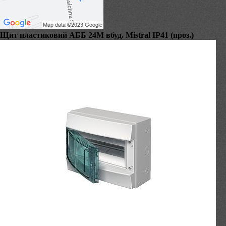
Щит пластиковий АББ 24М вбуд. Mistral IP41 (проз.)