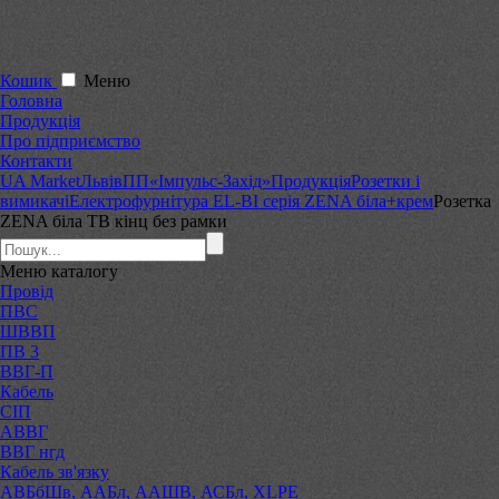
Кошик
Меню
Головна
Продукція
Про підприємство
Контакти
UA Market
Львів
ПП«Імпульс-Захід»
Продукція
Розетки і
вимикачі
Електрофурнітура EL-BI серія ZENA біла+крем
Розетка
ZENA біла ТВ кінц без рамки
Меню
каталогу
Провід
ПВС
ШВВП
ПВ 3
ВВГ-П
Кабель
СІП
АВВГ
ВВГ нгд
Кабель зв'язку
АВБбШв, ААБл, ААШВ, АСБл, XLPE