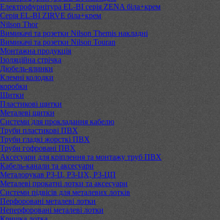
Електрофурнітура EL-BI серія ZENA біла+крем
Серія EL-BI ZIRVE біла+крем
Nilson Thor
Вимикачі та розетки Nilson Themis накладні
Вимикачі та розетки Nilson Touran
Монтажна продукція
Ізоляційна стрічка
Дюбель-ялинки
Клемні колодки
коробки
Щитки
Пластикові щитки
Металеві щитки
Системи для прокладання кабелю
Труби пластикові ПВХ
Труби гладкі жорсткі ПВХ
Труби гофровані ПВХ
Аксесуари для кріплення та монтажу труб ПВХ
Кабель-канали та аксесуари
Металорукав РЗ-Ц, РЗ-ЦХ, РЗ-ЦП
Металеві прокатні лотки та аксесуари
Системи підвісів для металевих лотків
Перфоровані металеві лотки
Неперфоровані металеві лотки
Кришка лотка