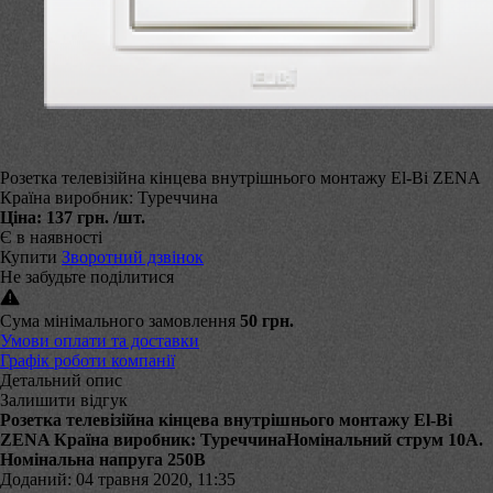
Розетка телевізійна кінцева внутрішнього монтажу El-Bi ZENA
Країна виробник: Туреччина
Ціна:
137 грн.
/шт.
Є в наявності
Купити
Зворотний дзвінок
Не забудьте поділитися
Сума мінімального замовлення
50 грн.
Умови оплати та доставки
Графік роботи компанії
Детальний опис
Залишити відгук
Розетка телевізійна кінцева внутрішнього монтажу El-Bi
ZENA Країна виробник: ТуреччинаНомінальний струм 10А.
Номінальна напруга 250В
Доданий: 04 травня 2020, 11:35