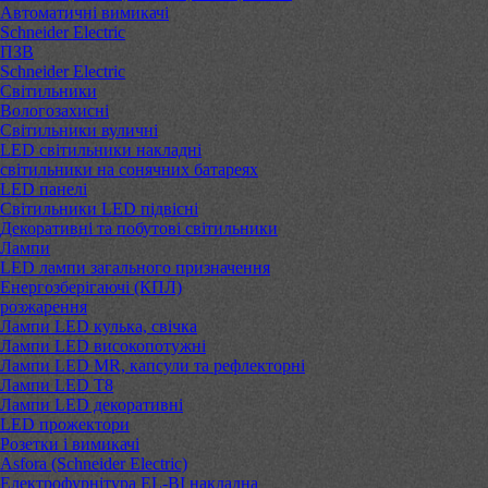
Автоматичні вимикачі
Schneider Electric
ПЗВ
Schneider Electric
Світильники
Вологозахисні
Світильники вуличні
LED світильники накладні
світильники на сонячних батареях
LED панелі
Світильники LED підвісні
Декоративні та побутові світильники
Лампи
LED лампи загального призначення
Енергозберігаючі (КПЛ)
розжарення
Лампи LED кулька, свічка
Лампи LED високопотужні
Лампи LED MR, капсули та рефлекторні
Лампи LED Т8
Лампи LED декоративні
LED прожектори
Розетки і вимикачі
Asfora (Schneider Electric)
Електрофурнітура EL-BI накладна