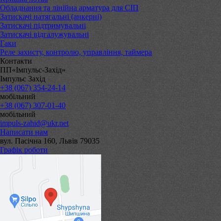
Обладнання та лінійна арматура для СІП
Затискачі натягальні (анкерні)
Затискачі підтримувальні
Затискачі відгалужувальні
Гаки
Реле захисту, контролю, управління, таймера
Контакти
ПП«Імпульс-Захід»
Імпульс Захід
+38 (067) 354-24-14
мобільний
+38 (067) 307-01-40
мобільний
impuls-zahid@ukr.net
Написати нам
вул. Пасічна 160, Львів 79035
Графік роботи