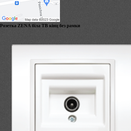
Розетка ZENA біла ТВ кінц без рамки