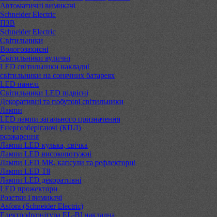
Автоматичні вимикачі
Schneider Electric
ПЗВ
Schneider Electric
Світильники
Вологозахисні
Світильники вуличні
LED світильники накладні
світильники на сонячних батареях
LED панелі
Світильники LED підвісні
Декоративні та побутові світильники
Лампи
LED лампи загального призначення
Енергозберігаючі (КПЛ)
розжарення
Лампи LED кулька, свічка
Лампи LED високопотужні
Лампи LED MR, капсули та рефлекторні
Лампи LED Т8
Лампи LED декоративні
LED прожектори
Розетки і вимикачі
Asfora (Schneider Electric)
Електрофурнітура EL-BI накладна