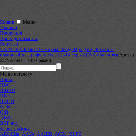
Кошик
Меню
Головна
Продукція
Про підприємство
Контакти
UA Market
Львів
ПП«Імпульс-Захід»
Продукція
Розетки і
вимикачі
Електрофурнітура EL-BI серія ZENA біла+крем
Розетка
ZENA біла 1-а без рамки
Меню
каталогу
Провід
ПВС
ШВВП
ПВ 3
ВВГ-П
Кабель
СІП
АВВГ
ВВГ нгд
Кабель зв'язку
АВБбШв, ААБл, ААШВ, АСБл, XLPE