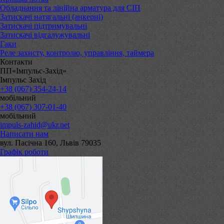
Обладнання та лінійна арматура для СІП
Затискачі натягальні (анкерні)
Затискачі підтримувальні
Затискачі відгалужувальні
Гаки
Реле захисту, контролю, управління, таймера
Контакти
ПП«Імпульс-Захід»
Імпульс Захід
+38 (067) 354-24-14
мобільний
+38 (067) 307-01-40
мобільний
impuls-zahid@ukr.net
Написати нам
вул. Пасічна 160, Львів 79035
Графік роботи