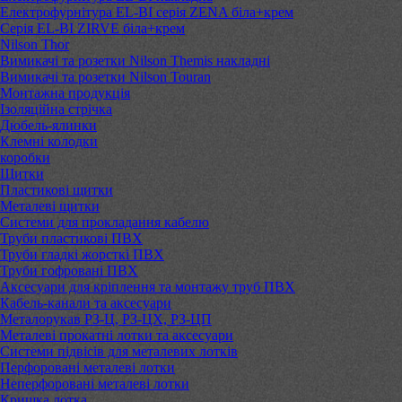
Електрофурнітура EL-BI серія ZENA біла+крем
Серія EL-BI ZIRVE біла+крем
Nilson Thor
Вимикачі та розетки Nilson Themis накладні
Вимикачі та розетки Nilson Touran
Монтажна продукція
Ізоляційна стрічка
Дюбель-ялинки
Клемні колодки
коробки
Щитки
Пластикові щитки
Металеві щитки
Системи для прокладання кабелю
Труби пластикові ПВХ
Труби гладкі жорсткі ПВХ
Труби гофровані ПВХ
Аксесуари для кріплення та монтажу труб ПВХ
Кабель-канали та аксесуари
Металорукав РЗ-Ц, РЗ-ЦХ, РЗ-ЦП
Металеві прокатні лотки та аксесуари
Системи підвісів для металевих лотків
Перфоровані металеві лотки
Неперфоровані металеві лотки
Кришка лотка