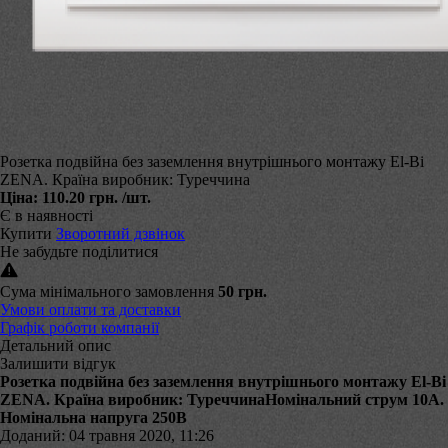
Розетка подвійна без заземлення внутрішнього монтажу El-Bi
ZENA. Країна виробник: Туреччина
Ціна:
110.20 грн.
/шт.
Є в наявності
Купити
Зворотний дзвінок
Не забудьте поділитися
Сума мінімального замовлення
50 грн.
Умови оплати та доставки
Графік роботи компанії
Детальний опис
Залишити відгук
Розетка подвійна без заземлення внутрішнього монтажу El-Bi
ZENA. Країна виробник: ТуреччинаНомінальний струм 10А.
Номінальна напруга 250В
Доданий: 04 травня 2020, 11:26