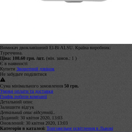
Вимикач двоклавішний El-Bi ALSU. Країна виробник:
Туреччина.
Ціна:
108.60 грн.
/шт.
(мін. замов.: 1 )
Є в наявності
Купити
Зворотний дзвінок
Не забудьте поділитися
Сума мінімального замовлення
50 грн.
Умови оплати та доставки
Графік роботи компанії
Детальний опис
Залишити відгук
Детальний опис відсутній..
Доданий: 30 квітня 2020, 13:03
Оновлений: 30 квітня 2020, 13:03
Категорія в каталозі:
Торговельне освітлення в Львові