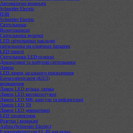
Автоматичні вимикачі
Schneider Electric
ПЗВ
Schneider Electric
Світильники
Вологозахисні
Світильники вуличні
LED світильники накладні
світильники на сонячних батареях
LED панелі
Світильники LED підвісні
Декоративні та побутові світильники
Лампи
LED лампи загального призначення
Енергозберігаючі (КПЛ)
розжарення
Лампи LED кулька, свічка
Лампи LED високопотужні
Лампи LED MR, капсули та рефлекторні
Лампи LED Т8
Лампи LED декоративні
LED прожектори
Розетки і вимикачі
Asfora (Schneider Electric)
Електрофурнітура EL-BI накладна