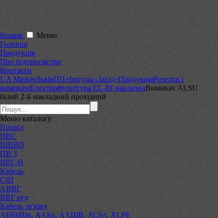
Кошик
Меню
Головна
Продукція
Про підприємство
Контакти
UA Market
Львів
ПП«Імпульс-Захід»
Продукція
Розетки і
вимикачі
Електрофурнітура EL-BI накладна
Вимикач ALSU
білий 2-й накладний прохідний
Меню
каталогу
Провід
ПВС
ШВВП
ПВ 3
ВВГ-П
Кабель
СІП
АВВГ
ВВГ нгд
Кабель зв'язку
АВБбШв, ААБл, ААШВ, АСБл, XLPE