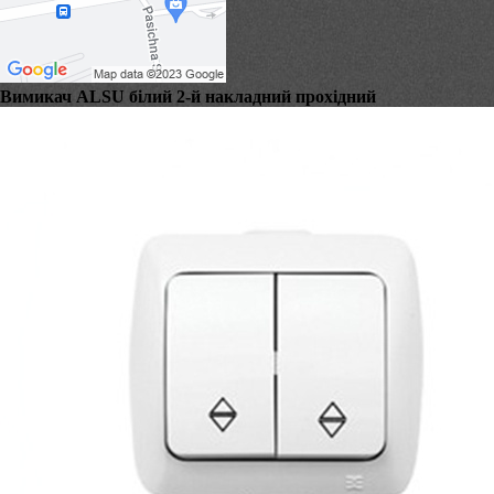
Вимикач ALSU білий 2-й накладний прохідний