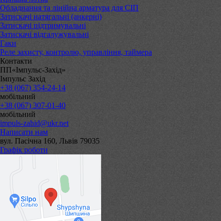
Обладнання та лінійна арматура для СІП
Затискачі натягальні (анкерні)
Затискачі підтримувальні
Затискачі відгалужувальні
Гаки
Реле захисту, контролю, управління, таймера
Контакти
ПП«Імпульс-Захід»
Імпульс Захід
+38 (067) 354-24-14
мобільний
+38 (067) 307-01-40
мобільний
impuls-zahid@ukr.net
Написати нам
вул. Пасічна 160, Львів 79035
Графік роботи