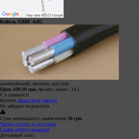
Кабель АВВГ 4х95
алюмінійовий, моноліт, круглий
Ціна:
439.10 грн.
/м
(мін. замов.: 10 )
Є в наявності
Купити
Зворотний дзвінок
Не забудьте поділитися
Сума мінімального замовлення
50 грн.
Умови оплати та доставки
Графік роботи компанії
Детальний опис