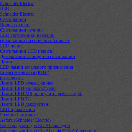
Schneider Electric
ПЗВ
Schneider Electric
Світильники
Вологозахисні
Світильники вуличні
LED світильники накладні
світильники на сонячних батареях
LED панелі
Світильники LED підвісні
Декоративні та побутові світильники
Лампи
LED лампи загального призначення
Енергозберігаючі (КПЛ)
розжарення
Лампи LED кулька, свічка
Лампи LED високопотужні
Лампи LED MR, капсули та рефлекторні
Лампи LED Т8
Лампи LED декоративні
LED прожектори
Розетки і вимикачі
Asfora (Schneider Electric)
Електрофурнітура EL-BI накладна
Електрофурнітура EL-BI серія ZENA біла+крем