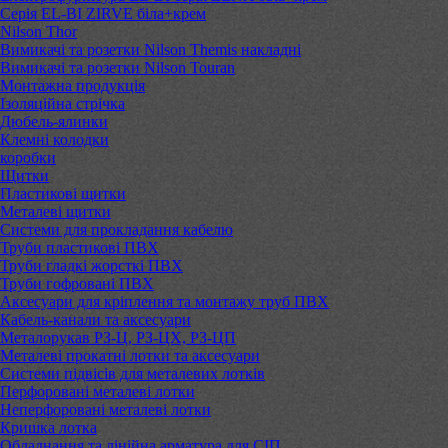
Серія EL-BI ZIRVE біла+крем
Nilson Thor
Вимикачі та розетки Nilson Themis накладні
Вимикачі та розетки Nilson Touran
Монтажна продукція
Ізоляційна стрічка
Дюбель-ялинки
Клемні колодки
коробки
Щитки
Пластикові щитки
Металеві щитки
Системи для прокладання кабелю
Труби пластикові ПВХ
Труби гладкі жорсткі ПВХ
Труби гофровані ПВХ
Аксесуари для кріплення та монтажу труб ПВХ
Кабель-канали та аксесуари
Металорукав РЗ-Ц, РЗ-ЦХ, РЗ-ЦП
Металеві прокатні лотки та аксесуари
Системи підвісів для металевих лотків
Перфоровані металеві лотки
Неперфоровані металеві лотки
Кришка лотка
Обладнання та лінійна арматура для СІП