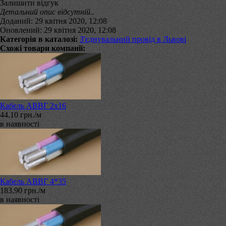
Залишити відгук
Детальний опис відсутній..
Доданий: 29 квітня 2020, 12:08
Оновлений: 29 квітня 2020, 12:08
Категорія в каталозі:
З'єднувальний провід в Львові
Схожі товари компанії:
Кабель АВВГ 2х16
44.10 грн./м
в наявності
Кабель АВВГ 4*35
183.90 грн./м
в наявності