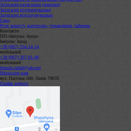
Затискачі натягальні (анкерні)
Затискачі підтримувальні
Затискачі відгалужувальні
Гаки
Реле захисту, контролю, управління, таймера
Контакти
ПП«Імпульс-Захід»
Імпульс Захід
+38 (067) 354-24-14
мобільний
+38 (067) 307-01-40
мобільний
impuls-zahid@ukr.net
Написати нам
вул. Пасічна 160, Львів 79035
Графік роботи