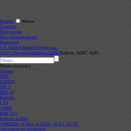
Кошик
Меню
Головна
Продукція
Про підприємство
Контакти
UA Market
Львів
ПП«Імпульс-
Захід»
Продукція
Кабель
АВВГ
Кабель АВВГ 4х95
Меню
каталогу
Провід
ПВС
ШВВП
ПВ 3
ВВГ-П
Кабель
СІП
АВВГ
ВВГ нгд
Кабель зв'язку
АВБбШв, ААБл, ААШВ, АСБл, XLPE
Автоматичні вимикачі