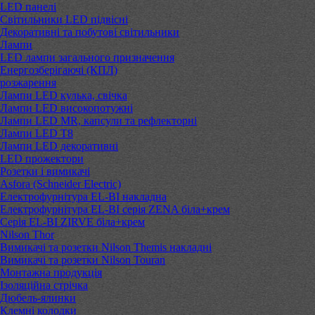
LED панелі
Світильники LED підвісні
Декоративні та побутові світильники
Лампи
LED лампи загального призначення
Енергозберігаючі (КПЛ)
розжарення
Лампи LED кулька, свічка
Лампи LED високопотужні
Лампи LED MR, капсули та рефлекторні
Лампи LED Т8
Лампи LED декоративні
LED прожектори
Розетки і вимикачі
Asfora (Schneider Electric)
Електрофурнітура EL-BI накладна
Електрофурнітура EL-BI серія ZENA біла+крем
Серія EL-BI ZIRVE біла+крем
Nilson Thor
Вимикачі та розетки Nilson Themis накладні
Вимикачі та розетки Nilson Touran
Монтажна продукція
Ізоляційна стрічка
Дюбель-ялинки
Клемні колодки