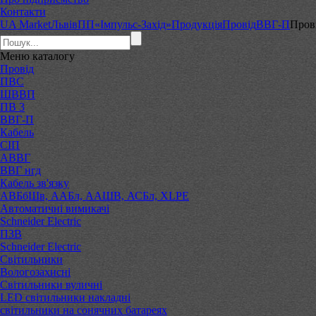
Контакти
UA Market
Львів
ПП«Імпульс-Захід»
Продукція
Провід
ВВГ-П
Пров
Меню
каталогу
Провід
ПВС
ШВВП
ПВ 3
ВВГ-П
Кабель
СІП
АВВГ
ВВГ нгд
Кабель зв'язку
АВБбШв, ААБл, ААШВ, АСБл, XLPE
Автоматичні вимикачі
Schneider Electric
ПЗВ
Schneider Electric
Світильники
Вологозахисні
Світильники вуличні
LED світильники накладні
світильники на сонячних батареях