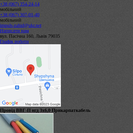
+38 (067) 354-24-14
мобільний
+38 (067) 307-01-40
мобільний
impuls-zahid@ukr.net
Написати нам
вул. Пасічна 160, Львів 79035
Графік роботи
Провід ВВГ-П нгд 3х6,0 Прикарпаткабель