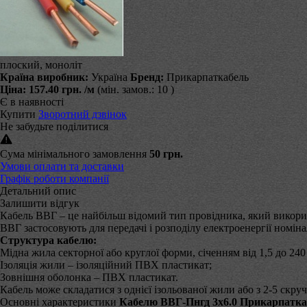
плоский, моноліт
Країна виробник:
Україна
Бренд:
Прикарпаткабель
Ціна:
157.40 грн.
/м
(мін. замов.: 10 )
Є в наявності
Купити
Зворотний дзвінок
Не забудьте поділитися
Сума мінімального замовлення
50 грн.
Умови оплати та доставки
Графік роботи компанії
Детальний опис
Залишити відгук
Кабель ВВГ – це найбільш відомий тип провідника, який викор
ВВГ застосовують для передачі і розподілу електроенергії номіна
Структура кабелю:
Мідна жила секторної або круглої форми, січенням від 1,5 до 240
Ізоляція жили – ізоляційний ПВХ пластикат;
Зовнішня оболонка – ПВХ пластикат.
Кабель може складатися з однієї ізольованої жили або з 2-5 скру
Основні характеристики
Кабелю ВВГ-Пнгд 3х6.0 Прикарпатка