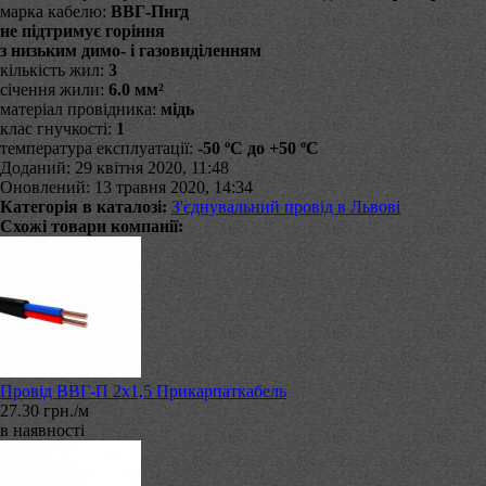
марка кабелю:
ВВГ-Пнгд
не підтримує горіння
з низьким димо- і газовиділенням
кількість жил:
3
січення жили:
6.0 мм²
матеріал провідника:
мідь
клас гнучкості:
1
температура експлуатації:
-50 ºС до +50 ºС
Доданий: 29 квітня 2020, 11:48
Оновлений: 13 травня 2020, 14:34
Категорія в каталозі:
З'єднувальний провід в Львові
Схожі товари компанії:
Провід ВВГ-П 2х1,5 Прикарпаткабель
27.30 грн./м
в наявності