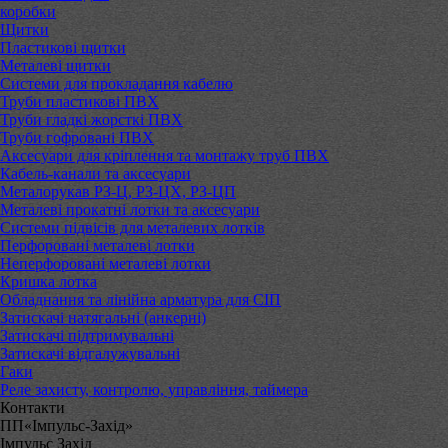
коробки
Щитки
Пластикові щитки
Металеві щитки
Системи для прокладання кабелю
Труби пластикові ПВХ
Труби гладкі жорсткі ПВХ
Труби гофровані ПВХ
Аксесуари для кріплення та монтажу труб ПВХ
Кабель-канали та аксесуари
Металорукав РЗ-Ц, РЗ-ЦХ, РЗ-ЦП
Металеві прокатні лотки та аксесуари
Системи підвісів для металевих лотків
Перфоровані металеві лотки
Неперфоровані металеві лотки
Кришка лотка
Обладнання та лінійна арматура для СІП
Затискачі натягальні (анкерні)
Затискачі підтримувальні
Затискачі відгалужувальні
Гаки
Реле захисту, контролю, управління, таймера
Контакти
ПП«Імпульс-Захід»
Імпульс Захід