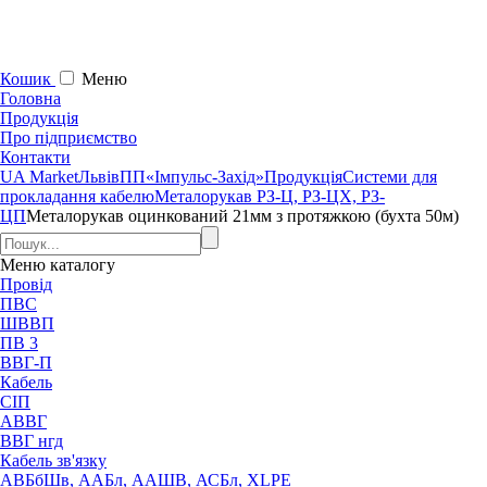
Кошик
Меню
Головна
Продукція
Про підприємство
Контакти
UA Market
Львів
ПП«Імпульс-Захід»
Продукція
Системи для
прокладання кабелю
Металорукав РЗ-Ц, РЗ-ЦХ, РЗ-
ЦП
Металорукав оцинкований 21мм з протяжкою (бухта 50м)
Меню
каталогу
Провід
ПВС
ШВВП
ПВ 3
ВВГ-П
Кабель
СІП
АВВГ
ВВГ нгд
Кабель зв'язку
АВБбШв, ААБл, ААШВ, АСБл, XLPE