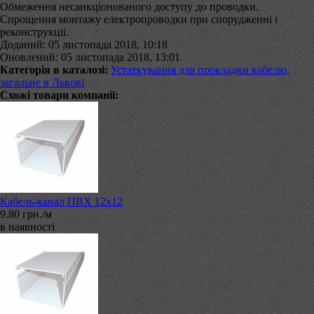
Обмеження несанкціонованого доступу до проводки.
Спрощення монтажу електропроводки при спорудженні і
реконструкціі.
Доданий: 05 листопада 2018, 10:18
Оновлений: 05 листопада 2018, 13:01
Категорія в каталозі:
Устаткування для прокладки кабелю,
загальне в Львові
Схожі товари компанії:
Кабель-канал ПВХ 12х12
9.80 грн./м
в наявності