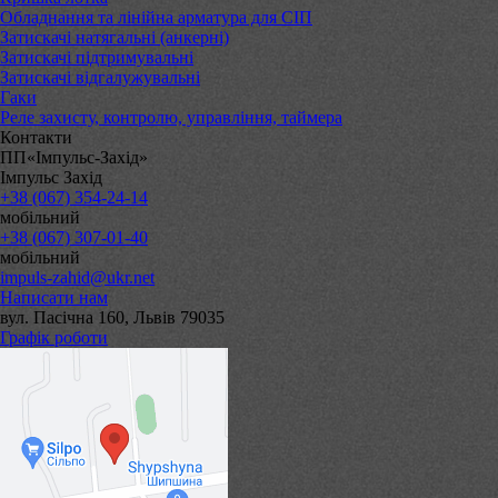
Обладнання та лінійна арматура для СІП
Затискачі натягальні (анкерні)
Затискачі підтримувальні
Затискачі відгалужувальні
Гаки
Реле захисту, контролю, управління, таймера
Контакти
ПП«Імпульс-Захід»
Імпульс Захід
+38 (067) 354-24-14
мобільний
+38 (067) 307-01-40
мобільний
impuls-zahid@ukr.net
Написати нам
вул. Пасічна 160, Львів 79035
Графік роботи