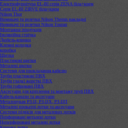
Електрофурнітура EL-BI серія ZENA біла+крем
Серія EL-BI ZIRVE біла+крем
Nilson Thor
Вимикачі та розетки Nilson Themis накладні
Вимикачі та розетки Nilson Touran
Монтажна продукція
Ізоляційна стрічка
Дюбель-ялинки
Клемні колодки
коробки
Щитки
Пластикові щитки
Металеві щитки
Системи для прокладання кабелю
Труби пластикові ПВХ
Труби гладкі жорсткі ПВХ
Труби гофровані ПВХ
Аксесуари для кріплення та монтажу труб ПВХ
Кабель-канали та аксесуари
Металорукав РЗ-Ц, РЗ-ЦХ, РЗ-ЦП
Металеві прокатні лотки та аксесуари
Системи підвісів для металевих лотків
Перфоровані металеві лотки
Неперфоровані металеві лотки
Кришка лотка