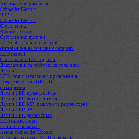
Автоматичні вимикачі
Schneider Electric
ПЗВ
Schneider Electric
Світильники
Вологозахисні
Світильники вуличні
LED світильники накладні
світильники на сонячних батареях
LED панелі
Світильники LED підвісні
Декоративні та побутові світильники
Лампи
LED лампи загального призначення
Енергозберігаючі (КПЛ)
розжарення
Лампи LED кулька, свічка
Лампи LED високопотужні
Лампи LED MR, капсули та рефлекторні
Лампи LED Т8
Лампи LED декоративні
LED прожектори
Розетки і вимикачі
Asfora (Schneider Electric)
Електрофурнітура EL-BI накладна