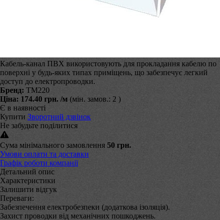
Кабель-канал ПВХ використовують для прокладання кабелю по
поверхні у будь-яких типах приміщень, що забезпечує легкий
доступ до електропроводки.
Бренд:
ТМ220
Ціна:
174.40 грн.
/м
(мін. замов.: 2 )
Є в наявності
Купити
Зворотний дзвінок
Не забудьте поділитися
Сума мінімального замовлення
50 грн.
Умови оплати та доставки
Графік роботи компанії
Детальний опис
Характеристики
Залишити відгук
Переваги:
Забезпечення електробезпеки (додаткова ізоляція).
Захист проводки від механічних пошкоджень.