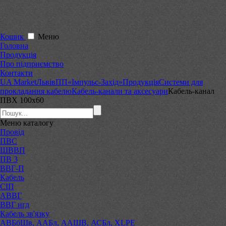
Кошик
Меню
Головна
Продукція
Про підприємство
Контакти
UA Market
Львів
ПП«Імпульс-Захід»
Продукція
Системи для
прокладання кабелю
Кабель-канали та аксесуари
Кабель-канал
ПВХ 100х60
Меню
каталогу
Провід
ПВС
ШВВП
ПВ 3
ВВГ-П
Кабель
СІП
АВВГ
ВВГ нгд
Кабель зв'язку
АВБбШв, ААБл, ААШВ, АСБл, XLPE