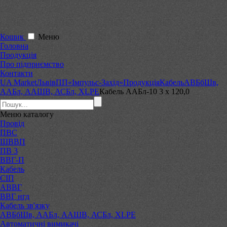
Кошик
Меню
Головна
Продукція
Про підприємство
Контакти
UA Market
Львів
ПП«Імпульс-Захід»
Продукція
Кабель
АВБбШв,
ААБл, ААШВ, АСБл, XLPE
Кабель ААБл-10 3 х 120,0
Меню
каталогу
Провід
ПВС
ШВВП
ПВ 3
ВВГ-П
Кабель
СІП
АВВГ
ВВГ нгд
Кабель зв'язку
АВБбШв, ААБл, ААШВ, АСБл, XLPE
Автоматичні вимикачі