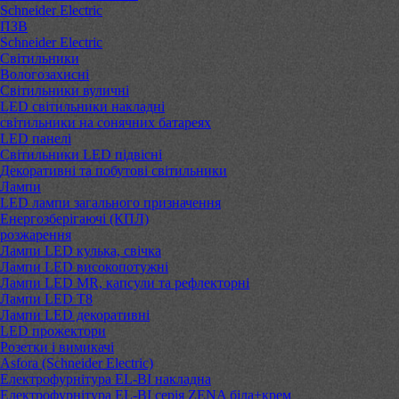
Schneider Electric
ПЗВ
Schneider Electric
Світильники
Вологозахисні
Світильники вуличні
LED світильники накладні
світильники на сонячних батареях
LED панелі
Світильники LED підвісні
Декоративні та побутові світильники
Лампи
LED лампи загального призначення
Енергозберігаючі (КПЛ)
розжарення
Лампи LED кулька, свічка
Лампи LED високопотужні
Лампи LED MR, капсули та рефлекторні
Лампи LED Т8
Лампи LED декоративні
LED прожектори
Розетки і вимикачі
Asfora (Schneider Electric)
Електрофурнітура EL-BI накладна
Електрофурнітура EL-BI серія ZENA біла+крем