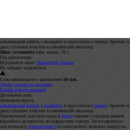
алюмінієвий кабель з ізоляцією із просоченого паперу, бронею із
двох сталевих пластин в алюмінієвій оболонці.
Ціна:
уточнюйте
(мін. замов.: 10 )
Під замовлення
Відправити запит
Зворотний дзвінок
Не забудьте поділитися
Сума мінімального замовлення
50 грн.
Умови оплати та доставки
Графік роботи компанії
Детальний опис
Залишити відгук
алюмінієвий
кабель
з
ізоляцією
із просоченого
паперу
, бронею із
двох сталевих пластин в алюмінієвій оболонці.
Призначений для прокладки в
землі
з малим і середнім рівнем
корозійної активності, на відкритому повітрі. Застосовуються
для розподілу
електроенергії
в електричних мережах напругою