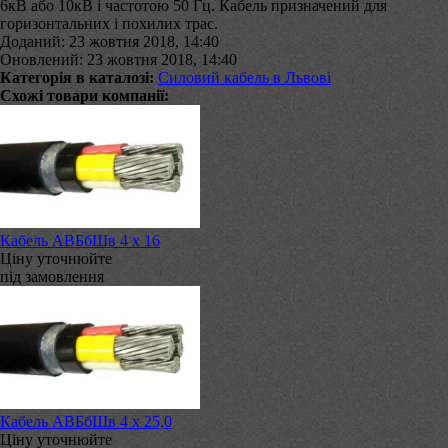
6кВ або 10кВ і частотою 50 Гц. Кабель призначений для
горизонтальних і похилих трас.
Доданий: 23 жовтня 2018, 14:40
Оновлений: 23 жовтня 2018, 14:40
Категорія в каталозі:
Силовий кабель в Львові
Схожі товари компанії:
Кабель АВБбШв 4 х 16
Ціну уточнюйте
під замовлення
Кабель АВБбШв 4 х 25,0
Ціну уточнюйте