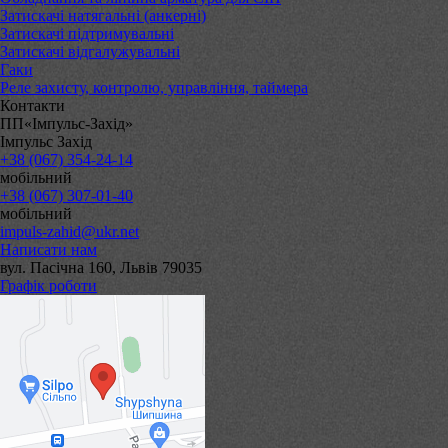
Затискачі натягальні (анкерні)
Затискачі підтримувальні
Затискачі відгалужувальні
Гаки
Реле захисту, контролю, управління, таймера
Контакти
ПП«Імпульс-Захід»
Імпульс Захід
+38 (067) 354-24-14
мобільний
+38 (067) 307-01-40
мобільний
impuls-zahid@ukr.net
Написати нам
вул. Пасічна 160, Львів 79035
Графік роботи