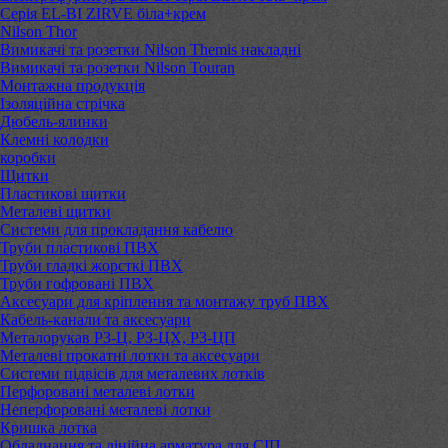
Серія EL-BI ZIRVE біла+крем
Nilson Thor
Вимикачі та розетки Nilson Themis накладні
Вимикачі та розетки Nilson Touran
Монтажна продукція
Ізоляційна стрічка
Дюбель-ялинки
Клемні колодки
коробки
Щитки
Пластикові щитки
Металеві щитки
Системи для прокладання кабелю
Труби пластикові ПВХ
Труби гладкі жорсткі ПВХ
Труби гофровані ПВХ
Аксесуари для кріплення та монтажу труб ПВХ
Кабель-канали та аксесуари
Металорукав РЗ-Ц, РЗ-ЦХ, РЗ-ЦП
Металеві прокатні лотки та аксесуари
Системи підвісів для металевих лотків
Перфоровані металеві лотки
Неперфоровані металеві лотки
Кришка лотка
Обладнання та лінійна арматура для СІП