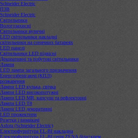
Schneider Electric
ПЗВ
Schneider Electric
Світильники
Вологозахисні
Світильники вуличні
LED світильники накладні
світильники на сонячних батареях
LED панелі
Світильники LED підвісні
Декоративні та побутові світильники
Лампи
LED лампи загального призначення
Енергозберігаючі (КПЛ)
розжарення
Лампи LED кулька, свічка
Лампи LED високопотужні
Лампи LED MR, капсули та рефлекторні
Лампи LED Т8
Лампи LED декоративні
LED прожектори
Розетки і вимикачі
Asfora (Schneider Electric)
Електрофурнітура EL-BI накладна
Електрофурнітура EL-BI серія ZENA біла+крем