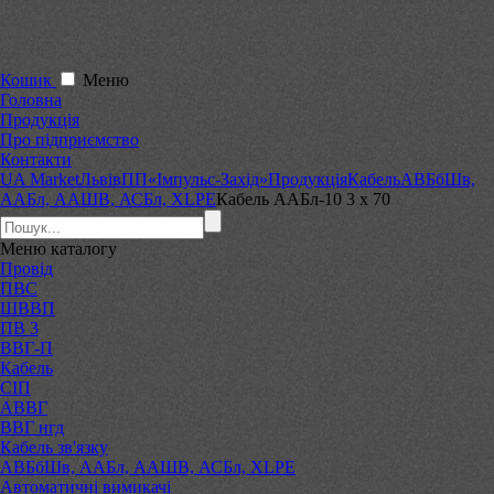
Кошик
Меню
Головна
Продукція
Про підприємство
Контакти
UA Market
Львів
ПП«Імпульс-Захід»
Продукція
Кабель
АВБбШв,
ААБл, ААШВ, АСБл, XLPE
Кабель ААБл-10 3 х 70
Меню
каталогу
Провід
ПВС
ШВВП
ПВ 3
ВВГ-П
Кабель
СІП
АВВГ
ВВГ нгд
Кабель зв'язку
АВБбШв, ААБл, ААШВ, АСБл, XLPE
Автоматичні вимикачі