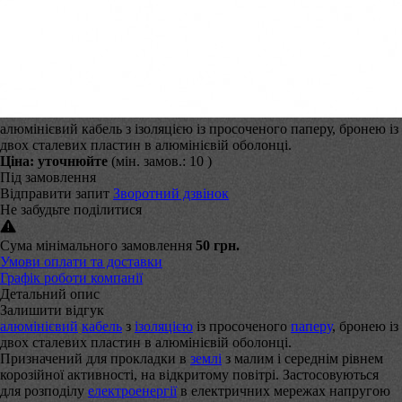
алюмінієвий кабель з ізоляцією із просоченого паперу, бронею із
двох сталевих пластин в алюмінієвій оболонці.
Ціна:
уточнюйте
(мін. замов.: 10 )
Під замовлення
Відправити запит
Зворотний дзвінок
Не забудьте поділитися
Сума мінімального замовлення
50 грн.
Умови оплати та доставки
Графік роботи компанії
Детальний опис
Залишити відгук
алюмінієвий
кабель
з
ізоляцією
із просоченого
паперу
, бронею із
двох сталевих пластин в алюмінієвій оболонці.
Призначений для прокладки в
землі
з малим і середнім рівнем
корозійної активності, на відкритому повітрі. Застосовуються
для розподілу
електроенергії
в електричних мережах напругою