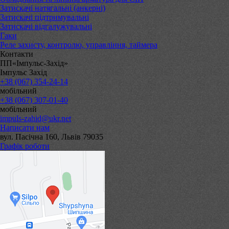
Затискачі натягальні (анкерні)
Затискачі підтримувальні
Затискачі відгалужувальні
Гаки
Реле захисту, контролю, управління, таймера
Контакти
ПП«Імпульс-Захід»
Імпульс Захід
+38 (067) 354-24-14
мобільний
+38 (067) 307-01-40
мобільний
impuls-zahid@ukr.net
Написати нам
вул. Пасічна 160, Львів 79035
Графік роботи