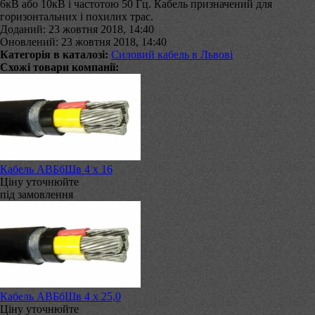
6кВ або 10кВ і частотою 50 Гц. Кабель призначений для
горизонтальних і похилих трас.
Доданий: 23 жовтня 2018, 14:40
Оновлений: 23 жовтня 2018, 14:40
Категорія в каталозі:
Силовий кабель в Львові
Схожі товари компанії:
Кабель АВБбШв 4 х 16
Ціну уточнюйте
під замовлення
Кабель АВБбШв 4 х 25,0
Ціну уточнюйте