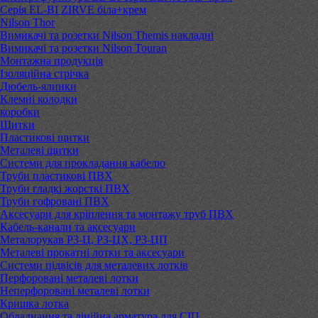
Серія EL-BI ZIRVE біла+крем
Nilson Thor
Вимикачі та розетки Nilson Themis накладні
Вимикачі та розетки Nilson Touran
Монтажна продукція
Ізоляційна стрічка
Дюбель-ялинки
Клемні колодки
коробки
Щитки
Пластикові щитки
Металеві щитки
Системи для прокладання кабелю
Труби пластикові ПВХ
Труби гладкі жорсткі ПВХ
Труби гофровані ПВХ
Аксесуари для кріплення та монтажу труб ПВХ
Кабель-канали та аксесуари
Металорукав РЗ-Ц, РЗ-ЦХ, РЗ-ЦП
Металеві прокатні лотки та аксесуари
Системи підвісів для металевих лотків
Перфоровані металеві лотки
Неперфоровані металеві лотки
Кришка лотка
Обладнання та лінійна арматура для СІП