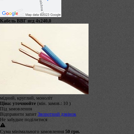
Кабель ВВГ нгд 4х240,0
мідний, круглий, моноліт
Ціна:
уточнюйте
(мін. замов.: 10 )
Під замовлення
Відправити запит
Зворотний дзвінок
Не забудьте поділитися
Сума мінімального замовлення
50 грн.