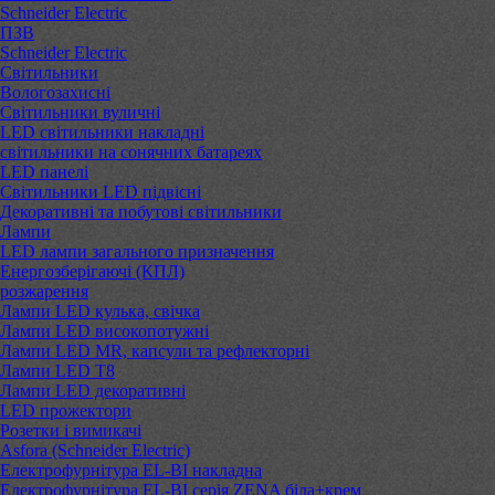
Schneider Electric
ПЗВ
Schneider Electric
Світильники
Вологозахисні
Світильники вуличні
LED світильники накладні
світильники на сонячних батареях
LED панелі
Світильники LED підвісні
Декоративні та побутові світильники
Лампи
LED лампи загального призначення
Енергозберігаючі (КПЛ)
розжарення
Лампи LED кулька, свічка
Лампи LED високопотужні
Лампи LED MR, капсули та рефлекторні
Лампи LED Т8
Лампи LED декоративні
LED прожектори
Розетки і вимикачі
Asfora (Schneider Electric)
Електрофурнітура EL-BI накладна
Електрофурнітура EL-BI серія ZENA біла+крем