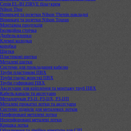
Серія EL-BI ZIRVE біла+крем
Nilson Thor
Вимикачі та розетки Nilson Themis накладні
Вимикачі та розетки Nilson Touran
Монтажна продукція
Ізоляційна стрічка
Дюбель-ялинки
Клемні колодки
коробки
Щитки
Пластикові щитки
Металеві щитки
Системи для прокладання кабелю
Труби пластикові ПВХ
Труби гладкі жорсткі ПВХ
Труби гофровані ПВХ
Аксесуари для кріплення та монтажу труб ПВХ
Кабель-канали та аксесуари
Металорукав РЗ-Ц, РЗ-ЦХ, РЗ-ЦП
Металеві прокатні лотки та аксесуари
Системи підвісів для металевих лотків
Перфоровані металеві лотки
Неперфоровані металеві лотки
Кришка лотка
Обладнання та лінійна арматура для СІП