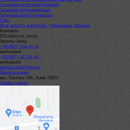
Затискачі натягальні (анкерні)
Затискачі підтримувальні
Затискачі відгалужувальні
Гаки
Реле захисту, контролю, управління, таймера
Контакти
ПП«Імпульс-Захід»
Імпульс Захід
+38 (067) 354-24-14
мобільний
+38 (067) 307-01-40
мобільний
impuls-zahid@ukr.net
Написати нам
вул. Пасічна 160, Львів 79035
Графік роботи