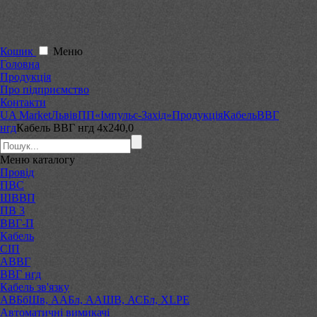
Кошик
Меню
Головна
Продукція
Про підприємство
Контакти
UA Market
Львів
ПП«Імпульс-Захід»
Продукція
Кабель
ВВГ
нгд
Кабель ВВГ нгд 4х240,0
Меню
каталогу
Провід
ПВС
ШВВП
ПВ 3
ВВГ-П
Кабель
СІП
АВВГ
ВВГ нгд
Кабель зв'язку
АВБбШв, ААБл, ААШВ, АСБл, XLPE
Автоматичні вимикачі