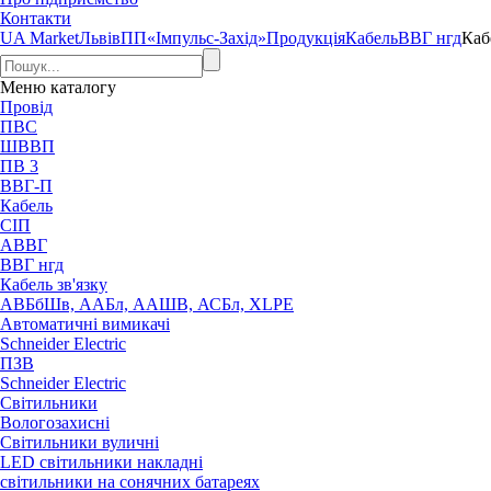
Контакти
UA Market
Львів
ПП«Імпульс-Захід»
Продукція
Кабель
ВВГ нгд
Каб
Меню
каталогу
Провід
ПВС
ШВВП
ПВ 3
ВВГ-П
Кабель
СІП
АВВГ
ВВГ нгд
Кабель зв'язку
АВБбШв, ААБл, ААШВ, АСБл, XLPE
Автоматичні вимикачі
Schneider Electric
ПЗВ
Schneider Electric
Світильники
Вологозахисні
Світильники вуличні
LED світильники накладні
світильники на сонячних батареях