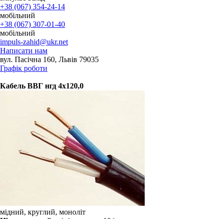
+38 (067) 354-24-14
мобільний
+38 (067) 307-01-40
мобільний
impuls-zahid@ukr.net
Написати нам
вул. Пасічна 160, Львів 79035
Графік роботи
Кабель ВВГ нгд 4х120,0
мідний, круглий, моноліт