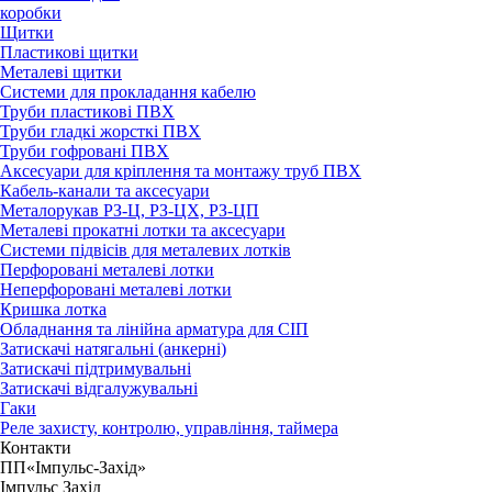
коробки
Щитки
Пластикові щитки
Металеві щитки
Системи для прокладання кабелю
Труби пластикові ПВХ
Труби гладкі жорсткі ПВХ
Труби гофровані ПВХ
Аксесуари для кріплення та монтажу труб ПВХ
Кабель-канали та аксесуари
Металорукав РЗ-Ц, РЗ-ЦХ, РЗ-ЦП
Металеві прокатні лотки та аксесуари
Системи підвісів для металевих лотків
Перфоровані металеві лотки
Неперфоровані металеві лотки
Кришка лотка
Обладнання та лінійна арматура для СІП
Затискачі натягальні (анкерні)
Затискачі підтримувальні
Затискачі відгалужувальні
Гаки
Реле захисту, контролю, управління, таймера
Контакти
ПП«Імпульс-Захід»
Імпульс Захід