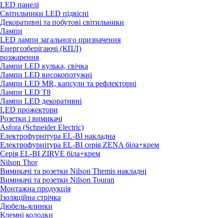
LED панелі
Світильники LED підвісні
Декоративні та побутові світильники
Лампи
LED лампи загального призначення
Енергозберігаючі (КПЛ)
розжарення
Лампи LED кулька, свічка
Лампи LED високопотужні
Лампи LED MR, капсули та рефлекторні
Лампи LED Т8
Лампи LED декоративні
LED прожектори
Розетки і вимикачі
Asfora (Schneider Electric)
Електрофурнітура EL-BI накладна
Електрофурнітура EL-BI серія ZENA біла+крем
Серія EL-BI ZIRVE біла+крем
Nilson Thor
Вимикачі та розетки Nilson Themis накладні
Вимикачі та розетки Nilson Touran
Монтажна продукція
Ізоляційна стрічка
Дюбель-ялинки
Клемні колодки