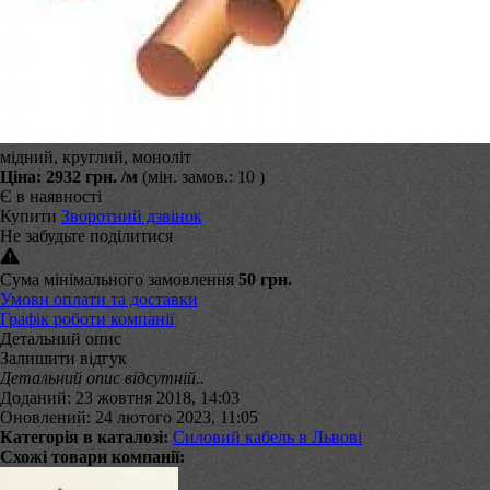
мідний, круглий, моноліт
Ціна:
2932 грн.
/м
(мін. замов.: 10 )
Є в наявності
Купити
Зворотний дзвінок
Не забудьте поділитися
Сума мінімального замовлення
50 грн.
Умови оплати та доставки
Графік роботи компанії
Детальний опис
Залишити відгук
Детальний опис відсутній..
Доданий: 23 жовтня 2018, 14:03
Оновлений: 24 лютого 2023, 11:05
Категорія в каталозі:
Силовий кабель в Львові
Схожі товари компанії: