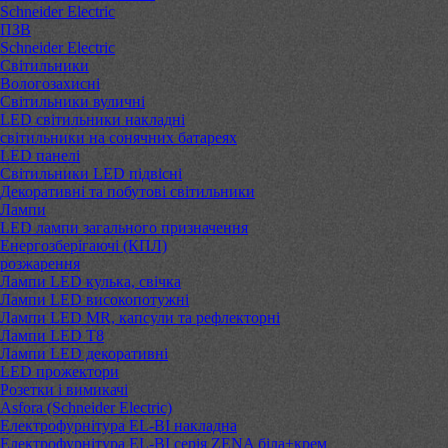
Schneider Electric
ПЗВ
Schneider Electric
Світильники
Вологозахисні
Світильники вуличні
LED світильники накладні
світильники на сонячних батареях
LED панелі
Світильники LED підвісні
Декоративні та побутові світильники
Лампи
LED лампи загального призначення
Енергозберігаючі (КПЛ)
розжарення
Лампи LED кулька, свічка
Лампи LED високопотужні
Лампи LED MR, капсули та рефлекторні
Лампи LED Т8
Лампи LED декоративні
LED прожектори
Розетки і вимикачі
Asfora (Schneider Electric)
Електрофурнітура EL-BI накладна
Електрофурнітура EL-BI серія ZENA біла+крем