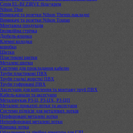
Серія EL-BI ZIRVE біла+крем
Nilson Thor
Вимикачі та розетки Nilson Themis накладні
Вимикачі та розетки Nilson Touran
Монтажна продукція
Ізоляційна стрічка
Дюбель-ялинки
Клемні колодки
коробки
Щитки
Пластикові щитки
Металеві щитки
Системи для прокладання кабелю
Труби пластикові ПВХ
Труби гладкі жорсткі ПВХ
Труби гофровані ПВХ
Аксесуари для кріплення та монтажу труб ПВХ
Кабель-канали та аксесуари
Металорукав РЗ-Ц, РЗ-ЦХ, РЗ-ЦП
Металеві прокатні лотки та аксесуари
Системи підвісів для металевих лотків
Перфоровані металеві лотки
Неперфоровані металеві лотки
Кришка лотка
Обладнання та лінійна арматура для СІП