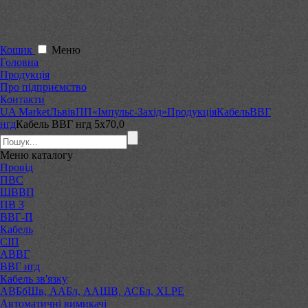
Кошик
Меню
Головна
Продукція
Про підприємство
Контакти
UA Market
Львів
ПП«Імпульс-Захід»
Продукція
Кабель
ВВГ
нгд
Кабель ВВГ нгд 5х70,0
Меню
каталогу
Провід
ПВС
ШВВП
ПВ 3
ВВГ-П
Кабель
СІП
АВВГ
ВВГ нгд
Кабель зв'язку
АВБбШв, ААБл, ААШВ, АСБл, XLPE
Автоматичні вимикачі