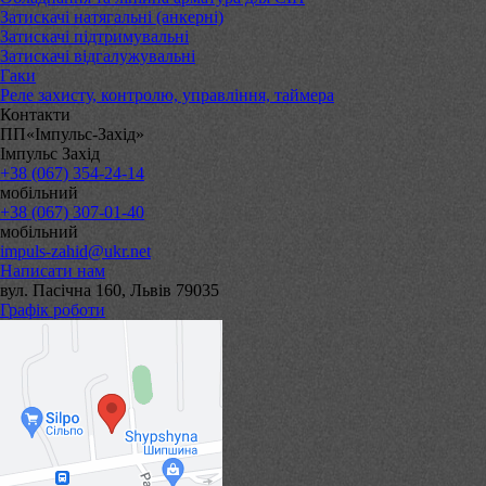
Затискачі натягальні (анкерні)
Затискачі підтримувальні
Затискачі відгалужувальні
Гаки
Реле захисту, контролю, управління, таймера
Контакти
ПП«Імпульс-Захід»
Імпульс Захід
+38 (067) 354-24-14
мобільний
+38 (067) 307-01-40
мобільний
impuls-zahid@ukr.net
Написати нам
вул. Пасічна 160, Львів 79035
Графік роботи