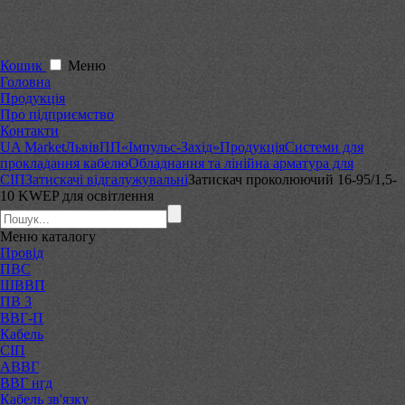
Кошик
Меню
Головна
Продукція
Про підприємство
Контакти
UA Market
Львів
ПП«Імпульс-Захід»
Продукція
Системи для
прокладання кабелю
Обладнання та лінійна арматура для
СІП
Затискачі відгалужувальні
Затискач проколюючий 16-95/1,5-
10 KWEP для освітлення
Меню
каталогу
Провід
ПВС
ШВВП
ПВ 3
ВВГ-П
Кабель
СІП
АВВГ
ВВГ нгд
Кабель зв'язку