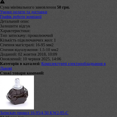
Сума мінімального замовлення
50 грн.
Умови оплати та доставки
Графік роботи компанії
Детальний опис
Залишити відгук
Характеристики:
Тип затискачу: проколюючий
Кількість підключаючих жил: 1
Січення магістралі: 16-95 мм2
Січення відгалуження: 1.5-10 мм2
Доданий: 02 жовтня 2018, 10:09
Оновлений: 10 червня 2025, 14:06
Категорія в каталозі:
Комплектуючі електрообладнання в
Львові
Схожі товари компанії:
Затискач прокол 16-95/4-50 KW2-95-C