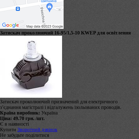
Затискач проколюючий 16-95/1,5-10 KWEP для освітлення
Затискач проколюючий призначений для електричного
з’єднання магістралі і відгалужень ізольованих проводів.
Країна виробник:
Україна
Ціна:
49.70 грн.
/шт.
Є в наявності
Купити
Зворотний дзвінок
Не забудьте поділитися