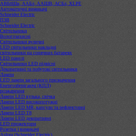
АВБбШв, ААБл, ААШВ, АСБл, XLPE
Автоматичні вимикачі
Schneider Electric
ПЗВ
Schneider Electric
Світильники
Вологозахисні
Світильники вуличні
LED світильники накладні
світильники на сонячних батареях
LED панелі
Світильники LED підвісні
Декоративні та побутові світильники
Лампи
LED лампи загального призначення
Енергозберігаючі (КПЛ)
розжарення
Лампи LED кулька, свічка
Лампи LED високопотужні
Лампи LED MR, капсули та рефлекторні
Лампи LED Т8
Лампи LED декоративні
LED прожектори
Розетки і вимикачі
Asfora (Schneider Electric)