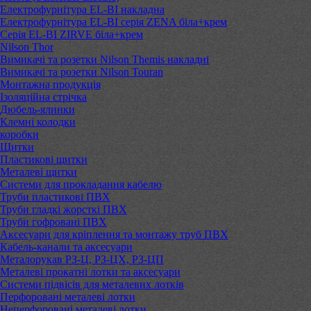
Електрофурнітура EL-BI накладна
Електрофурнітура EL-BI серія ZENA біла+крем
Серія EL-BI ZIRVE біла+крем
Nilson Thor
Вимикачі та розетки Nilson Themis накладні
Вимикачі та розетки Nilson Touran
Монтажна продукція
Ізоляційна стрічка
Дюбель-ялинки
Клемні колодки
коробки
Щитки
Пластикові щитки
Металеві щитки
Системи для прокладання кабелю
Труби пластикові ПВХ
Труби гладкі жорсткі ПВХ
Труби гофровані ПВХ
Аксесуари для кріплення та монтажу труб ПВХ
Кабель-канали та аксесуари
Металорукав РЗ-Ц, РЗ-ЦХ, РЗ-ЦП
Металеві прокатні лотки та аксесуари
Системи підвісів для металевих лотків
Перфоровані металеві лотки
Неперфоровані металеві лотки