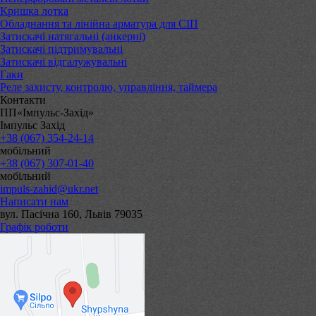
Кришка лотка
Обладнання та лінійна арматура для СІП
Затискачі натягальні (анкерні)
Затискачі підтримувальні
Затискачі відгалужувальні
Гаки
Реле захисту, контролю, управління, таймера
Контакти
ПП«Імпульс-Захід»
Імпульс Захід
+38 (067) 354-24-14
мобільний
+38 (067) 307-01-40
мобільний
impuls-zahid@ukr.net
Написати нам
вул. Пасічна 160, Львів 79035
Графік роботи