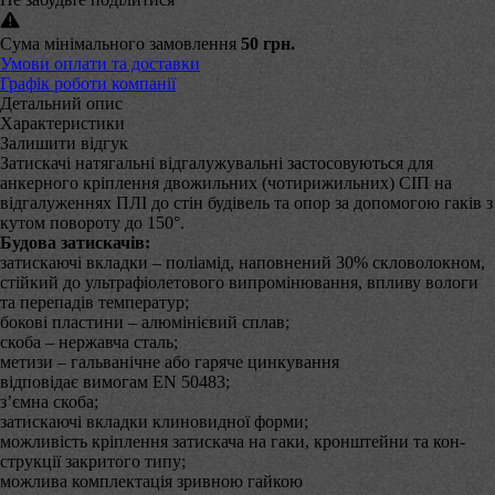
Сума мінімального замовлення
50 грн.
Умови оплати та доставки
Графік роботи компанії
Детальний опис
Характеристики
Залишити відгук
Затискачі натягальні відгалужувальні застосовуються для
анкерного кріплення дво­жильних (чотирижильних) СІП на
відгалуженнях ПЛІ до стін будівель та опор за допомо­гою гаків з
кутом повороту до 150°.
Будова затискачів:
затискаючі вкладки – поліамід, наповнений 30% скловолокном,
стійкий до ультрафіолетового випромінювання, впливу вологи
та перепадів температур;
бокові пластини – алюмінієвий сплав;
скоба – нержавча сталь;
метизи – гальванічне або гаряче цинкування
відповідає вимогам EN 50483;
з’ємна скоба;
затискаючі вкладки клиновидної форми;
можливість кріплення затискача на гаки, кронштейни та кон­
струкції закритого типу;
можлива комплектація зривною гайкою