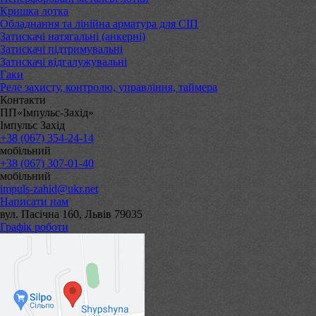
Кришка лотка
Обладнання та лінійна арматура для СІП
Затискачі натягальні (анкерні)
Затискачі підтримувальні
Затискачі відгалужувальні
Гаки
Реле захисту, контролю, управління, таймера
Контакти
ПП«Імпульс-Захід»
Імпульс Захід
+38 (067) 354-24-14
мобільний
+38 (067) 307-01-40
мобільний
impuls-zahid@ukr.net
Написати нам
вул. Пасічна 160, Львів 79035
Графік роботи