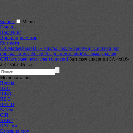
Кошик
Меню
Головна
Продукція
Про підприємство
Контакти
UA Market
Львів
ПП«Імпульс-Захід»
Продукція
Системи для
прокладання кабелю
Обладнання та лінійна арматура для
СІП
Затискачі натягальні (анкерні)
Затискач анкерний ЗА 4х(16-
25) скоба ЗА 1.2
Меню
каталогу
Провід
ПВС
ШВВП
ПВ 3
ВВГ-П
Кабель
СІП
АВВГ
ВВГ нгд
Кабель зв'язку