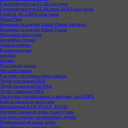
Електрофурнітура EL-BI накладна
Електрофурнітура EL-BI серія ZENA біла+крем
Серія EL-BI ZIRVE біла+крем
Nilson Thor
Вимикачі та розетки Nilson Themis накладні
Вимикачі та розетки Nilson Touran
Монтажна продукція
Ізоляційна стрічка
Дюбель-ялинки
Клемні колодки
коробки
Щитки
Пластикові щитки
Металеві щитки
Системи для прокладання кабелю
Труби пластикові ПВХ
Труби гладкі жорсткі ПВХ
Труби гофровані ПВХ
Аксесуари для кріплення та монтажу труб ПВХ
Кабель-канали та аксесуари
Металорукав РЗ-Ц, РЗ-ЦХ, РЗ-ЦП
Металеві прокатні лотки та аксесуари
Системи підвісів для металевих лотків
Перфоровані металеві лотки
Неперфоровані металеві лотки