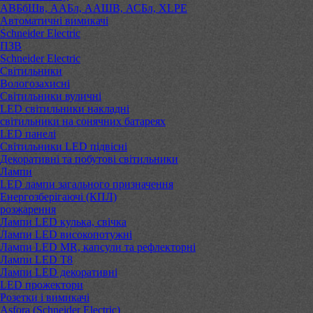
АВБбШв, ААБл, ААШВ, АСБл, XLPE
Автоматичні вимикачі
Schneider Electric
ПЗВ
Schneider Electric
Світильники
Вологозахисні
Світильники вуличні
LED світильники накладні
світильники на сонячних батареях
LED панелі
Світильники LED підвісні
Декоративні та побутові світильники
Лампи
LED лампи загального призначення
Енергозберігаючі (КПЛ)
розжарення
Лампи LED кулька, свічка
Лампи LED високопотужні
Лампи LED MR, капсули та рефлекторні
Лампи LED Т8
Лампи LED декоративні
LED прожектори
Розетки і вимикачі
Asfora (Schneider Electric)