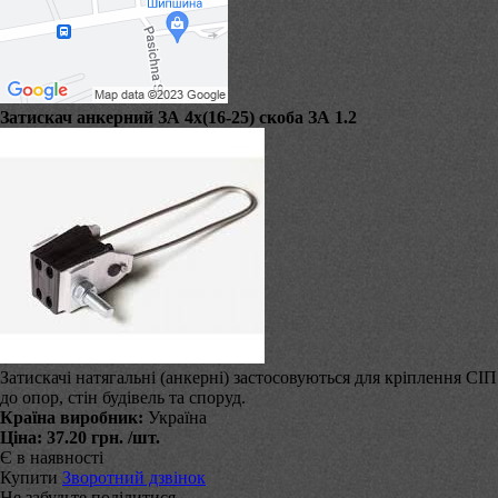
Затискач анкерний ЗА 4х(16-25) скоба ЗА 1.2
Затискачі натягальні (анкерні) застосовуються для кріплення СІП
до опор, стін будівель та споруд.
Країна виробник:
Україна
Ціна:
37.20 грн.
/шт.
Є в наявності
Купити
Зворотний дзвінок
Не забудьте поділитися