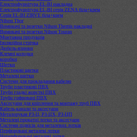
Електрофурнітура EL-BI накладна
Електрофурнітура EL-BI серія ZENA біла+крем
Серія EL-BI ZIRVE біла+крем
Nilson Thor
Вимикачі та розетки Nilson Themis накладні
Вимикачі та розетки Nilson Touran
Монтажна продукція
Ізоляційна стрічка
Дюбель-ялинки
Клемні колодки
коробки
Щитки
Пластикові щитки
Металеві щитки
Системи для прокладання кабелю
Труби пластикові ПВХ
Труби гладкі жорсткі ПВХ
Труби гофровані ПВХ
Аксесуари для кріплення та монтажу труб ПВХ
Кабель-канали та аксесуари
Металорукав РЗ-Ц, РЗ-ЦХ, РЗ-ЦП
Металеві прокатні лотки та аксесуари
Системи підвісів для металевих лотків
Перфоровані металеві лотки
Неперфоровані металеві лотки