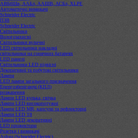
АВБбШв, ААБл, ААШВ, АСБл, XLPE
Автоматичні вимикачі
Schneider Electric
ПЗВ
Schneider Electric
Світильники
Вологозахисні
Світильники вуличні
LED світильники накладні
світильники на сонячних батареях
LED панелі
Світильники LED підвісні
Декоративні та побутові світильники
Лампи
LED лампи загального призначення
Енергозберігаючі (КПЛ)
розжарення
Лампи LED кулька, свічка
Лампи LED високопотужні
Лампи LED MR, капсули та рефлекторні
Лампи LED Т8
Лампи LED декоративні
LED прожектори
Розетки і вимикачі
Asfora (Schneider Electric)