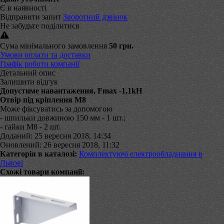
Є в наявності
Відправити запит
Зворотний дзвінок
Не забудьте поділитися
Сума мінімального замовлення
50 грн.
Умови оплати та доставки
Графік роботи компанії
Детальний опис
Залишити відгук
Допустиме навантаження, Fmax -1,1kH
Отвір під кріплення М8
Може фіксуватись за допомогою
- шпильки довжиною 150 мм - 1 шт.;
- гайки М8 - 2 шт.
Доданий: 25 вересня 2018, 14:34
Оновлений: 26 вересня 2018, 11:32
Категорія в каталозі:
Комплектуючі електрообладнання в
Львові
Схожі товари компанії: