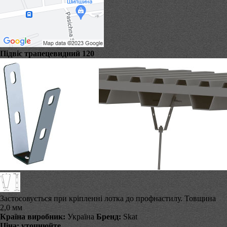
Підвіс трапецевидний 120
Застосовується при кріпленні лотка до профнастилу. Товщина
2,0 мм
Країна виробник:
Україна
Бренд:
Skat
Ціна:
уточнюйте