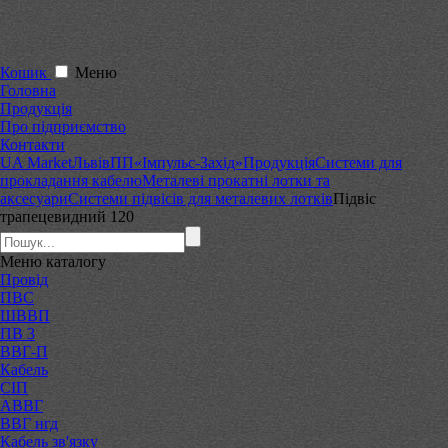
Кошик
Меню
Головна
Продукція
Про підприємство
Контакти
UA Market
Львів
ПП«Імпульс-Захід»
Продукція
Системи для
прокладання кабелю
Металеві прокатні лотки та
аксесуари
Системи підвісів для металевих лотків
Підвіс
трапецевидний 120
Меню
каталогу
Провід
ПВС
ШВВП
ПВ 3
ВВГ-П
Кабель
СІП
АВВГ
ВВГ нгд
Кабель зв'язку