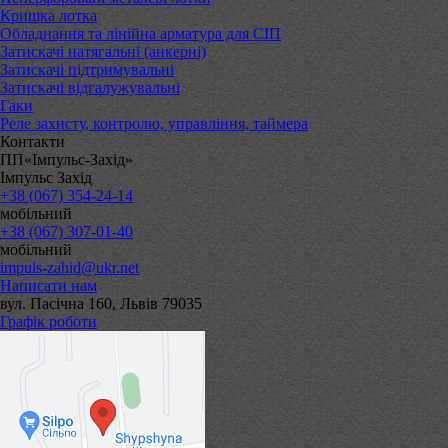
Кришка лотка
Обладнання та лінійна арматура для СІП
Затискачі натягальні (анкерні)
Затискачі підтримувальні
Затискачі відгалужувальні
Гаки
Реле захисту, контролю, управління, таймера
Контакти
ПП«Імпульс-Захід»
Імпульс Захід
+38 (067) 354-24-14
мобільний
+38 (067) 307-01-40
мобільний
impuls-zahid@ukr.net
Написати нам
вул. Пасічна 160, Львів 79035
Графік роботи