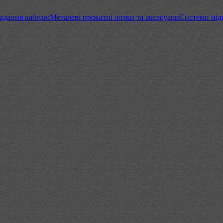
адання кабелю
Металеві прокатні лотки та аксесуари
Системи підв