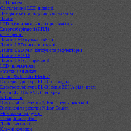
LED панелі
Світильники LED підвісні
Декоративні та побутові світильники
Лампи
LED лампи загального призначення
Енергозберігаючі (КПЛ)
розжарення
Лампи LED кулька, свічка
Лампи LED високопотужні
Лампи LED MR, капсули та рефлекторні
Лампи LED Т8
Лампи LED декоративні
LED прожектори
Розетки і вимикачі
Asfora (Schneider Electric)
Електрофурнітура EL-BI накладна
Електрофурнітура EL-BI серія ZENA біла+крем
Серія EL-BI ZIRVE біла+крем
Nilson Thor
Вимикачі та розетки Nilson Themis накладні
Вимикачі та розетки Nilson Touran
Монтажна продукція
Ізоляційна стрічка
Дюбель-ялинки
Клемні колодки