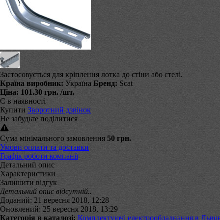
Застосовується для кріплення лотка до стіни або стелі.
Країна виробник:
Україна
Бренд:
Scat
Ціна:
101.30 грн.
/шт.
Є в наявності
Купити
Зворотний дзвінок
Не забудьте поділитися
Сума мінімального замовлення
50 грн.
Умови оплати та доставки
Графік роботи компанії
Детальний опис
Характеристики
Залишити відгук
Детальний опис відсутній..
Доданий: 21 вересня 2018, 12:28
Оновлений: 25 вересня 2018, 13:29
Категорія в каталозі:
Комплектуючі електрообладнання в Львов