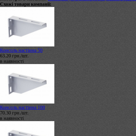
Схожі товари компанії:
Консоль настінна 50
63.20 грн./шт.
в наявності
Консоль настінна 100
70.30 грн./шт.
в наявності