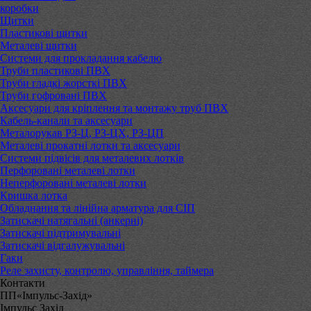
коробки
Щитки
Пластикові щитки
Металеві щитки
Системи для прокладання кабелю
Труби пластикові ПВХ
Труби гладкі жорсткі ПВХ
Труби гофровані ПВХ
Аксесуари для кріплення та монтажу труб ПВХ
Кабель-канали та аксесуари
Металорукав РЗ-Ц, РЗ-ЦХ, РЗ-ЦП
Металеві прокатні лотки та аксесуари
Системи підвісів для металевих лотків
Перфоровані металеві лотки
Неперфоровані металеві лотки
Кришка лотка
Обладнання та лінійна арматура для СІП
Затискачі натягальні (анкерні)
Затискачі підтримувальні
Затискачі відгалужувальні
Гаки
Реле захисту, контролю, управління, таймера
Контакти
ПП«Імпульс-Захід»
Імпульс Захід