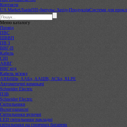
Контакти
UA Market
Львів
ПП«Імпульс-Захід»
Продукція
Системи для прокл
Меню
каталогу
Провід
ПВС
ШВВП
ПВ 3
ВВГ-П
Кабель
СІП
АВВГ
ВВГ нгд
Кабель зв'язку
АВБбШв, ААБл, ААШВ, АСБл, XLPE
Автоматичні вимикачі
Schneider Electric
ПЗВ
Schneider Electric
Світильники
Вологозахисні
Світильники вуличні
LED світильники накладні
світильники на сонячних батареях