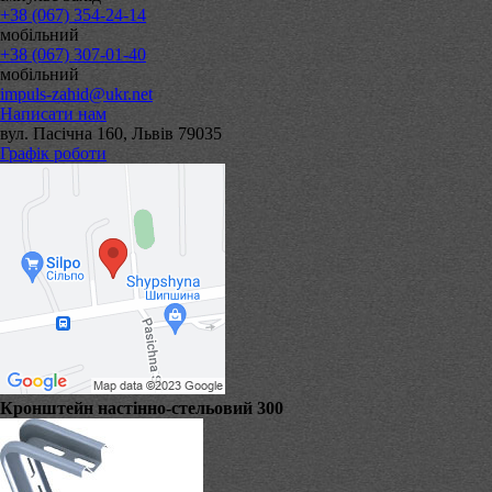
+38 (067) 354-24-14
мобільний
+38 (067) 307-01-40
мобільний
impuls-zahid@ukr.net
Написати нам
вул. Пасічна 160, Львів 79035
Графік роботи
Кронштейн настінно-стельовий 300