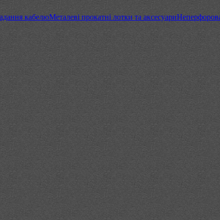
адання кабелю
Металеві прокатні лотки та аксесуари
Неперфорова