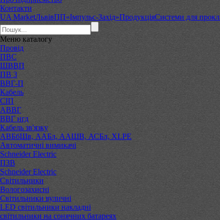
Контакти
UA Market
Львів
ПП«Імпульс-Захід»
Продукція
Системи для прокл
Меню
каталогу
Провід
ПВС
ШВВП
ПВ 3
ВВГ-П
Кабель
СІП
АВВГ
ВВГ нгд
Кабель зв'язку
АВБбШв, ААБл, ААШВ, АСБл, XLPE
Автоматичні вимикачі
Schneider Electric
ПЗВ
Schneider Electric
Світильники
Вологозахисні
Світильники вуличні
LED світильники накладні
світильники на сонячних батареях