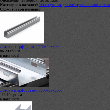
Оновлений: 24 вересня 2018, 13:07
Категорія в каталозі:
Устаткування для електропостачання, зага
Схожі товари компанії:
Лоток неперфорований 50х50х3000
86.20 грн./м
в наявності
Лоток неперфорований 100х50х3000
113.10 грн./м
в наявності