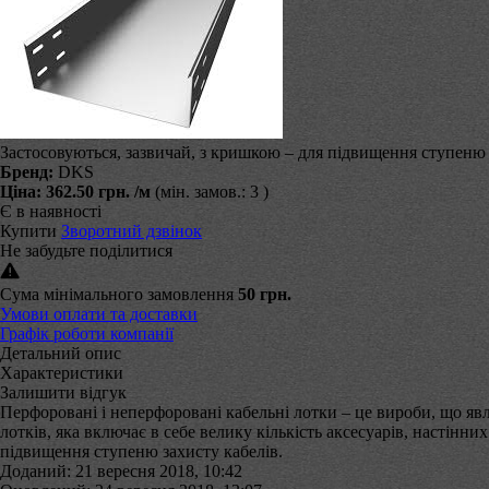
Застосовуються, зазвичай, з кришкою – для підвищення ступеню
Бренд:
DKS
Ціна:
362.50 грн.
/м
(мін. замов.: 3 )
Є в наявності
Купити
Зворотний дзвінок
Не забудьте поділитися
Сума мінімального замовлення
50 грн.
Умови оплати та доставки
Графік роботи компанії
Детальний опис
Характеристики
Залишити відгук
Перфоровані і неперфоровані кабельні лотки – це вироби, що яв
лотків, яка включає в себе велику кількість аксесуарів, настінни
підвищення ступеню захисту кабелів.
Доданий: 21 вересня 2018, 10:42