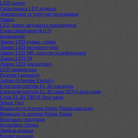
LED панелі
Світильники LED підвісні
Декоративні та побутові світильники
Лампи
LED лампи загального призначення
Енергозберігаючі (КПЛ)
розжарення
Лампи LED кулька, свічка
Лампи LED високопотужні
Лампи LED MR, капсули та рефлекторні
Лампи LED Т8
Лампи LED декоративні
LED прожектори
Розетки і вимикачі
Asfora (Schneider Electric)
Електрофурнітура EL-BI накладна
Електрофурнітура EL-BI серія ZENA біла+крем
Серія EL-BI ZIRVE біла+крем
Nilson Thor
Вимикачі та розетки Nilson Themis накладні
Вимикачі та розетки Nilson Touran
Монтажна продукція
Ізоляційна стрічка
Дюбель-ялинки
Клемні колодки