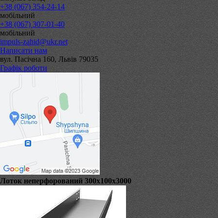
+38 (067) 354-24-14
мобільний
+38 (067) 307-01-40
мобільний
impuls-zahid@ukr.net
Написати нам
вул. Пасічна 160, Львів 79035
Графік роботи
Лоток неперфорований 300х100х3000