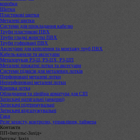
коробки
Щитки
Пластикові щитки
Металеві щитки
Системи для прокладання кабелю
Труби пластикові ПВХ
Труби гладкі жорсткі ПВХ
Труби гофровані ПВХ
Аксесуари для кріплення та монтажу труб ПВХ
Кабель-канали та аксесуари
Металорукав РЗ-Ц, РЗ-ЦХ, РЗ-ЦП
Металеві прокатні лотки та аксесуари
Системи підвісів для металевих лотків
Перфоровані металеві лотки
Неперфоровані металеві лотки
Кришка лотка
Обладнання та лінійна арматура для СІП
Затискачі натягальні (анкерні)
Затискачі підтримувальні
Затискачі відгалужувальні
Гаки
Реле захисту, контролю, управління, таймера
Контакти
ПП«Імпульс-Захід»
Імпульс Захід