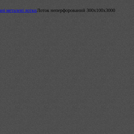
ні металеві лотки
Лоток неперфорований 300х100х3000