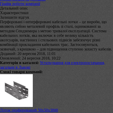
Графік роботи компанії
Детальний опис
Характеристики
Залишити відгук
Перфоровані і неперфоровані кабельні лотки – це вироби, що
являють собою металевий профіль зі сталі, оцинкованої за
методом Сендзимира з метою тривалої експлуатації. Система
кабельних лотків, яка включає в себе велику кількість
аксесуарів, настінних і стельових підвісів забезпечує різні
комбінації прокладання кабельних трас. Застосовуються,
зазвичай, з кришкою – для підвищення ступеню захисту кабелів.
Доданий: 20 вересня 2018, 11:01
Оновлений: 24 вересня 2018, 10:22
Категорія в каталозі:
Устаткування для електропостачання,
загальне в Львові
Схожі товари компанії:
Лоток перфорований 50х50х3000