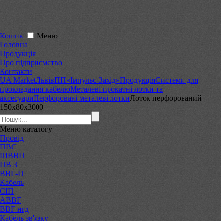
Кошик
Меню
Головна
Продукція
Про підприємство
Контакти
UA Market
Львів
ПП«Імпульс-Захід»
Продукція
Системи для
прокладання кабелю
Металеві прокатні лотки та
аксесуари
Перфоровані металеві лотки
Лоток перфорований
150х80х3000
Меню
каталогу
Провід
ПВС
ШВВП
ПВ 3
ВВГ-П
Кабель
СІП
АВВГ
ВВГ нгд
Кабель зв'язку