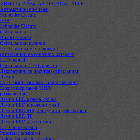
АВБбШв, ААБл, ААШВ, АСБл, XLPE
Автоматичні вимикачі
Schneider Electric
ПЗВ
Schneider Electric
Світильники
Вологозахисні
Світильники вуличні
LED світильники накладні
світильники на сонячних батареях
LED панелі
Світильники LED підвісні
Декоративні та побутові світильники
Лампи
LED лампи загального призначення
Енергозберігаючі (КПЛ)
розжарення
Лампи LED кулька, свічка
Лампи LED високопотужні
Лампи LED MR, капсули та рефлекторні
Лампи LED Т8
Лампи LED декоративні
LED прожектори
Розетки і вимикачі
Asfora (Schneider Electric)