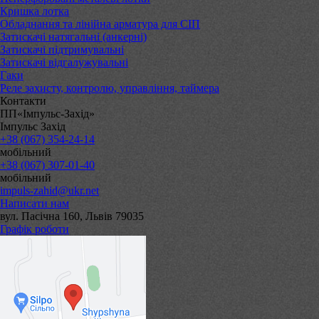
Кришка лотка
Обладнання та лінійна арматура для СІП
Затискачі натягальні (анкерні)
Затискачі підтримувальні
Затискачі відгалужувальні
Гаки
Реле захисту, контролю, управління, таймера
Контакти
ПП«Імпульс-Захід»
Імпульс Захід
+38 (067) 354-24-14
мобільний
+38 (067) 307-01-40
мобільний
impuls-zahid@ukr.net
Написати нам
вул. Пасічна 160, Львів 79035
Графік роботи