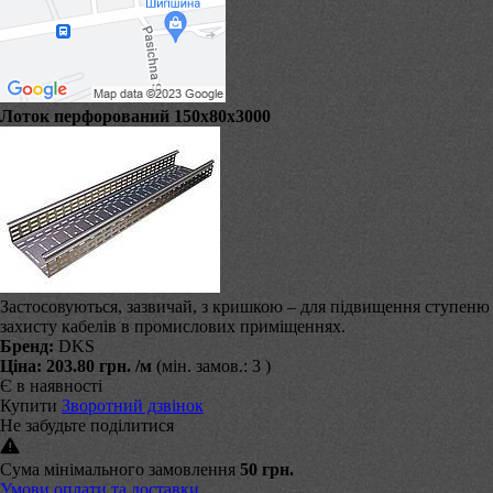
Лоток перфорований 150х80х3000
Застосовуються, зазвичай, з кришкою – для підвищення ступеню
захисту кабелів в промислових приміщеннях.
Бренд:
DKS
Ціна:
203.80 грн.
/м
(мін. замов.: 3 )
Є в наявності
Купити
Зворотний дзвінок
Не забудьте поділитися
Сума мінімального замовлення
50 грн.
Умови оплати та доставки