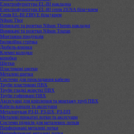
Електрофурнітура EL-BI накладна
Електрофурнітура EL-BI серія ZENA біла+крем
Серія EL-BI ZIRVE біла+крем
Nilson Thor
Вимикачі та розетки Nilson Themis накладні
Вимикачі та розетки Nilson Touran
Монтажна продукція
Ізоляційна стрічка
Дюбель-ялинки
Клемні колодки
коробки
Щитки
Пластикові щитки
Металеві щитки
Системи для прокладання кабелю
Труби пластикові ПВХ
Труби гладкі жорсткі ПВХ
Труби гофровані ПВХ
Аксесуари для кріплення та монтажу труб ПВХ
Кабель-канали та аксесуари
Металорукав РЗ-Ц, РЗ-ЦХ, РЗ-ЦП
Металеві прокатні лотки та аксесуари
Системи підвісів для металевих лотків
Перфоровані металеві лотки
Неперфоровані металеві лотки