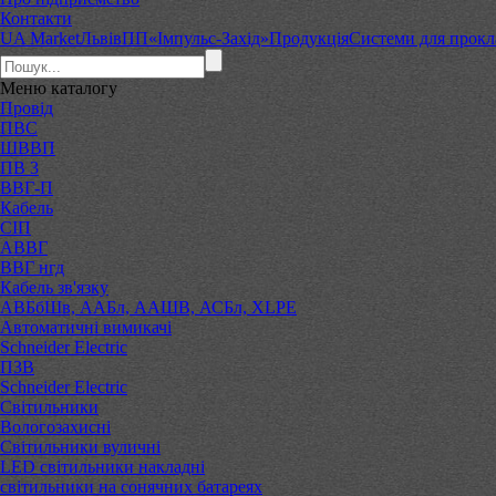
Контакти
UA Market
Львів
ПП«Імпульс-Захід»
Продукція
Системи для прокл
Меню
каталогу
Провід
ПВС
ШВВП
ПВ 3
ВВГ-П
Кабель
СІП
АВВГ
ВВГ нгд
Кабель зв'язку
АВБбШв, ААБл, ААШВ, АСБл, XLPE
Автоматичні вимикачі
Schneider Electric
ПЗВ
Schneider Electric
Світильники
Вологозахисні
Світильники вуличні
LED світильники накладні
світильники на сонячних батареях