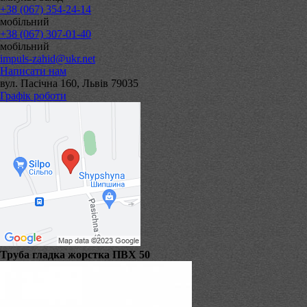
+38 (067) 354-24-14
мобільний
+38 (067) 307-01-40
мобільний
impuls-zahid@ukr.net
Написати нам
вул. Пасічна 160, Львів 79035
Графік роботи
Труба гладка жорстка ПВХ 50