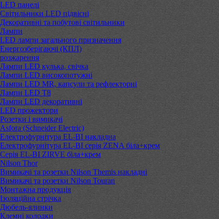
LED панелі
Світильники LED підвісні
Декоративні та побутові світильники
Лампи
LED лампи загального призначення
Енергозберігаючі (КПЛ)
розжарення
Лампи LED кулька, свічка
Лампи LED високопотужні
Лампи LED MR, капсули та рефлекторні
Лампи LED Т8
Лампи LED декоративні
LED прожектори
Розетки і вимикачі
Asfora (Schneider Electric)
Електрофурнітура EL-BI накладна
Електрофурнітура EL-BI серія ZENA біла+крем
Серія EL-BI ZIRVE біла+крем
Nilson Thor
Вимикачі та розетки Nilson Themis накладні
Вимикачі та розетки Nilson Touran
Монтажна продукція
Ізоляційна стрічка
Дюбель-ялинки
Клемні колодки