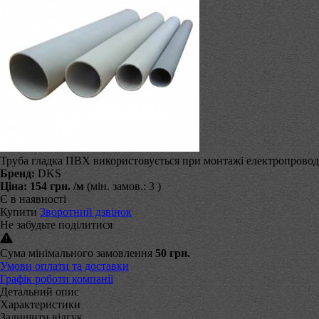
Труба гладка ПВХ використовується при монтажі електропровод
Бренд:
DKS
Ціна:
154 грн.
/м
(мін. замов.: 3 )
Є в наявності
Купити
Зворотний дзвінок
Не забудьте поділитися
Сума мінімального замовлення
50 грн.
Умови оплати та доставки
Графік роботи компанії
Детальний опис
Характеристики
Залишити відгук