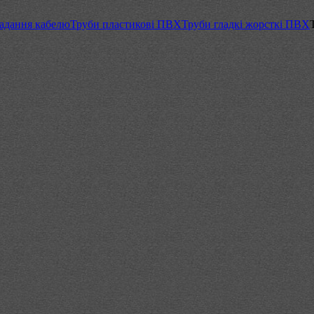
адання кабелю
Труби пластикові ПВХ
Труби гладкі жорсткі ПВХ