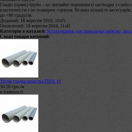
Гладкі (прямі) труби – це звичайні порожнисті циліндри з слабо 
еластичністю і не поширює горіння. Велика кількість аксесуарів
до +90 градусів.
Доданий: 18 вересня 2018, 10:05
Оновлений: 18 вересня 2018, 11:45
Категорія в каталозі:
Устаткування для прокладки кабелю, зага
Схожі товари компанії:
Труба гладка жорстка ПВХ 16
30.50 грн./м
в наявності