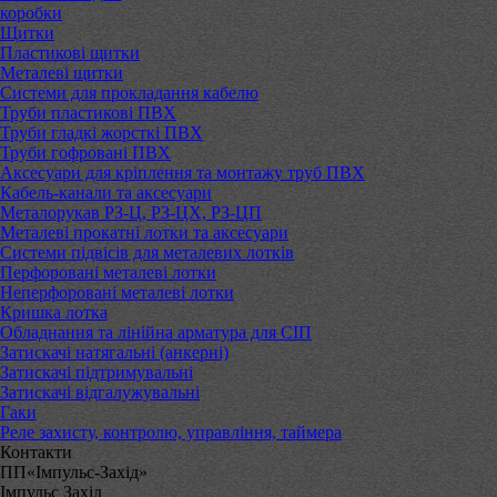
коробки
Щитки
Пластикові щитки
Металеві щитки
Системи для прокладання кабелю
Труби пластикові ПВХ
Труби гладкі жорсткі ПВХ
Труби гофровані ПВХ
Аксесуари для кріплення та монтажу труб ПВХ
Кабель-канали та аксесуари
Металорукав РЗ-Ц, РЗ-ЦХ, РЗ-ЦП
Металеві прокатні лотки та аксесуари
Системи підвісів для металевих лотків
Перфоровані металеві лотки
Неперфоровані металеві лотки
Кришка лотка
Обладнання та лінійна арматура для СІП
Затискачі натягальні (анкерні)
Затискачі підтримувальні
Затискачі відгалужувальні
Гаки
Реле захисту, контролю, управління, таймера
Контакти
ПП«Імпульс-Захід»
Імпульс Захід