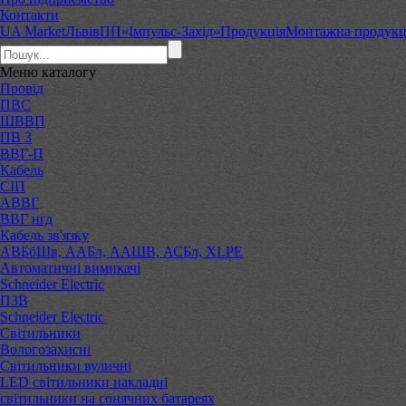
Контакти
UA Market
Львів
ПП«Імпульс-Захід»
Продукція
Монтажна продукц
Меню
каталогу
Провід
ПВС
ШВВП
ПВ 3
ВВГ-П
Кабель
СІП
АВВГ
ВВГ нгд
Кабель зв'язку
АВБбШв, ААБл, ААШВ, АСБл, XLPE
Автоматичні вимикачі
Schneider Electric
ПЗВ
Schneider Electric
Світильники
Вологозахисні
Світильники вуличні
LED світильники накладні
світильники на сонячних батареях