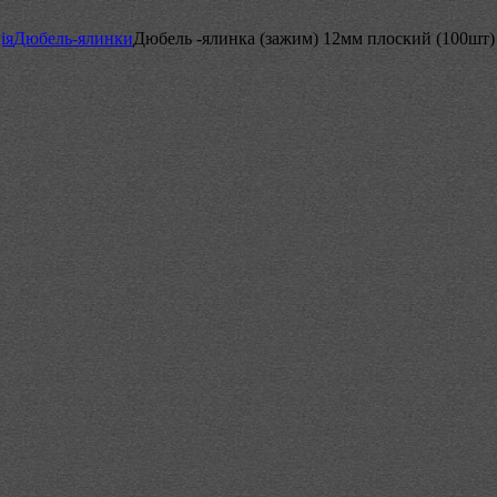
ія
Дюбель-ялинки
Дюбель -ялинка (зажим) 12мм плоский (100шт)