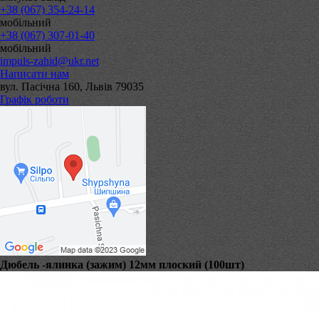
+38 (067) 354-24-14
мобільний
+38 (067) 307-01-40
мобільний
impuls-zahid@ukr.net
Написати нам
вул. Пасічна 160, Львів 79035
Графік роботи
Дюбель -ялинка (зажим) 12мм плоский (100шт)