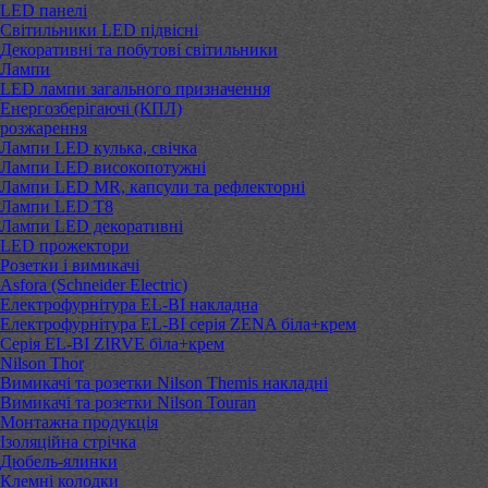
LED панелі
Світильники LED підвісні
Декоративні та побутові світильники
Лампи
LED лампи загального призначення
Енергозберігаючі (КПЛ)
розжарення
Лампи LED кулька, свічка
Лампи LED високопотужні
Лампи LED MR, капсули та рефлекторні
Лампи LED Т8
Лампи LED декоративні
LED прожектори
Розетки і вимикачі
Asfora (Schneider Electric)
Електрофурнітура EL-BI накладна
Електрофурнітура EL-BI серія ZENA біла+крем
Серія EL-BI ZIRVE біла+крем
Nilson Thor
Вимикачі та розетки Nilson Themis накладні
Вимикачі та розетки Nilson Touran
Монтажна продукція
Ізоляційна стрічка
Дюбель-ялинки
Клемні колодки