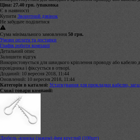
Ціна:
27.40 грн.
/упаковка
Є в наявності
Купити
Зворотний дзвінок
Не забудьте поділитися
Сума мінімального замовлення
50 грн.
Умови оплати та доставки
Графік роботи компанії
Детальний опис
Залишити відгук
Використовується для швидкого кріплення проводу або кабелю до
провідника і фіксується в отворі.
Доданий: 10 вересня 2018, 11:44
Оновлений: 10 вересня 2018, 11:44
Категорія в каталозі:
Устаткування для прокладки кабелю, зага
Схожі товари компанії:
Дюбель -ялинка (зажим) 4мм круглий (100шт)