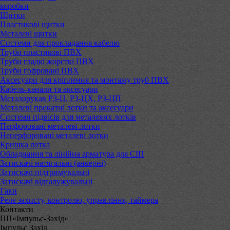
коробки
Щитки
Пластикові щитки
Металеві щитки
Системи для прокладання кабелю
Труби пластикові ПВХ
Труби гладкі жорсткі ПВХ
Труби гофровані ПВХ
Аксесуари для кріплення та монтажу труб ПВХ
Кабель-канали та аксесуари
Металорукав РЗ-Ц, РЗ-ЦХ, РЗ-ЦП
Металеві прокатні лотки та аксесуари
Системи підвісів для металевих лотків
Перфоровані металеві лотки
Неперфоровані металеві лотки
Кришка лотка
Обладнання та лінійна арматура для СІП
Затискачі натягальні (анкерні)
Затискачі підтримувальні
Затискачі відгалужувальні
Гаки
Реле захисту, контролю, управління, таймера
Контакти
ПП«Імпульс-Захід»
Імпульс Захід