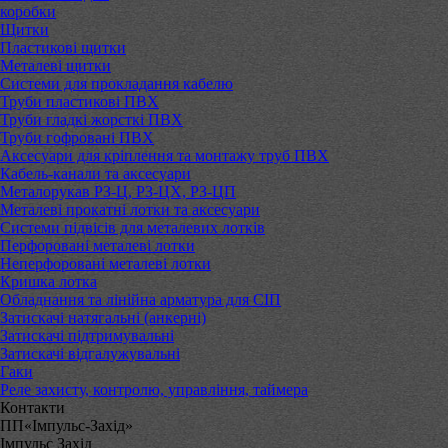
коробки
Щитки
Пластикові щитки
Металеві щитки
Системи для прокладання кабелю
Труби пластикові ПВХ
Труби гладкі жорсткі ПВХ
Труби гофровані ПВХ
Аксесуари для кріплення та монтажу труб ПВХ
Кабель-канали та аксесуари
Металорукав РЗ-Ц, РЗ-ЦХ, РЗ-ЦП
Металеві прокатні лотки та аксесуари
Системи підвісів для металевих лотків
Перфоровані металеві лотки
Неперфоровані металеві лотки
Кришка лотка
Обладнання та лінійна арматура для СІП
Затискачі натягальні (анкерні)
Затискачі підтримувальні
Затискачі відгалужувальні
Гаки
Реле захисту, контролю, управління, таймера
Контакти
ПП«Імпульс-Захід»
Імпульс Захід