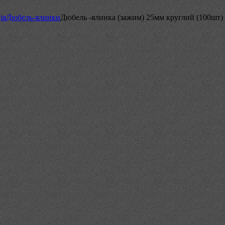
ія
Дюбель-ялинки
Дюбель -ялинка (зажим) 25мм круглий (100шт)