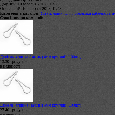
Доданий: 10 вересня 2018, 11:43
Оновлений: 10 вересня 2018, 11:43
Категорія в каталозі:
Устаткування для прокладки кабелю, зага
Схожі товари компанії:
Дюбель -ялинка (зажим) 4мм круглий (100шт)
13.30 грн./упаковка
в наявності
Дюбель -ялинка (зажим) 6мм круглий (100шт)
27.40 грн./упаковка
в наявності