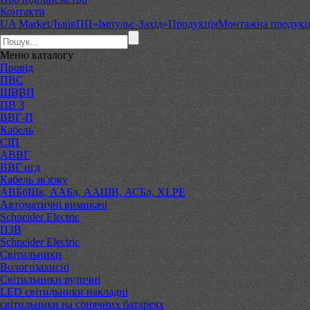
Контакти
UA Market
Львів
ПП«Імпульс-Захід»
Продукція
Монтажна продукц
Меню
каталогу
Провід
ПВС
ШВВП
ПВ 3
ВВГ-П
Кабель
СІП
АВВГ
ВВГ нгд
Кабель зв'язку
АВБбШв, ААБл, ААШВ, АСБл, XLPE
Автоматичні вимикачі
Schneider Electric
ПЗВ
Schneider Electric
Світильники
Вологозахисні
Світильники вуличні
LED світильники накладні
світильники на сонячних батареях