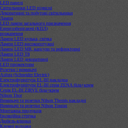
LED панелі
Світильники LED підвісні
Декоративні та побутові світильники
Лампи
LED лампи загального призначення
Енергозберігаючі (КПЛ)
розжарення
Лампи LED кулька, свічка
Лампи LED високопотужні
Лампи LED MR, капсули та рефлекторні
Лампи LED Т8
Лампи LED декоративні
LED прожектори
Розетки і вимикачі
Asfora (Schneider Electric)
Електрофурнітура EL-BI накладна
Електрофурнітура EL-BI серія ZENA біла+крем
Серія EL-BI ZIRVE біла+крем
Nilson Thor
Вимикачі та розетки Nilson Themis накладні
Вимикачі та розетки Nilson Touran
Монтажна продукція
Ізоляційна стрічка
Дюбель-ялинки
Клемні колодки