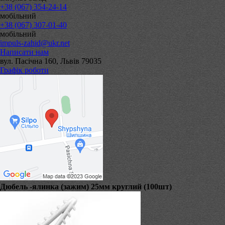
+38 (067) 354-24-14
мобільний
+38 (067) 307-01-40
мобільний
impuls-zahid@ukr.net
Написати нам
вул. Пасічна 160, Львів 79035
Графік роботи
Дюбель -ялинка (зажим) 25мм круглий (100шт)