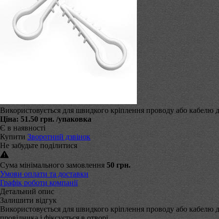
Використовується для швидкого кріплення проводу або кабелю до
Ціна:
51.50 грн.
/упаковка
Є в наявності
Купити
Зворотний дзвінок
Не забудьте поділитися
Сума мінімального замовлення
50 грн.
Умови оплати та доставки
Графік роботи компанії
Детальний опис
Залишити відгук
Використовується для швидкого кріплення проводу або кабелю до
провідника і фіксується в отворі.