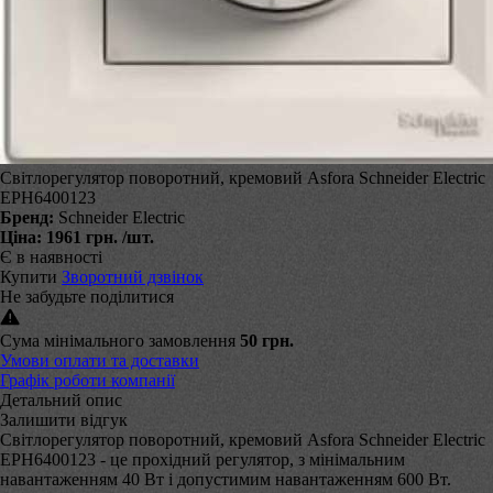
Світлорегулятор поворотний, кремовий Asfora Schneider Electric
EPH6400123
Бренд:
Schneider Electric
Ціна:
1961 грн.
/шт.
Є в наявності
Купити
Зворотний дзвінок
Не забудьте поділитися
Сума мінімального замовлення
50 грн.
Умови оплати та доставки
Графік роботи компанії
Детальний опис
Залишити відгук
Світлорегулятор поворотний, кремовий Asfora Schneider Electric
EPH6400123 - це прохідний регулятор, з мінімальним
навантаженням 40 Вт і допустимим навантаженням 600 Вт.