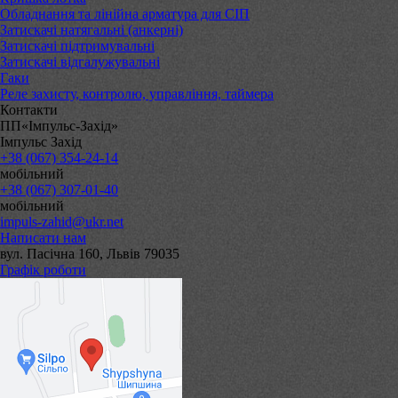
Обладнання та лінійна арматура для СІП
Затискачі натягальні (анкерні)
Затискачі підтримувальні
Затискачі відгалужувальні
Гаки
Реле захисту, контролю, управління, таймера
Контакти
ПП«Імпульс-Захід»
Імпульс Захід
+38 (067) 354-24-14
мобільний
+38 (067) 307-01-40
мобільний
impuls-zahid@ukr.net
Написати нам
вул. Пасічна 160, Львів 79035
Графік роботи