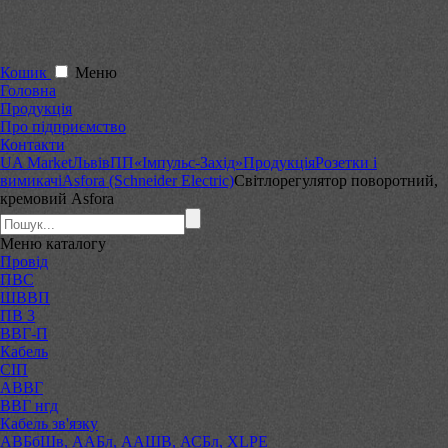
Кошик
Меню
Головна
Продукція
Про підприємство
Контакти
UA Market
Львів
ПП«Імпульс-Захід»
Продукція
Розетки і
вимикачі
Asfora (Schneider Electric)
Світлорегулятор поворотний,
кремовий Asfora
Меню
каталогу
Провід
ПВС
ШВВП
ПВ 3
ВВГ-П
Кабель
СІП
АВВГ
ВВГ нгд
Кабель зв'язку
АВБбШв, ААБл, ААШВ, АСБл, XLPE