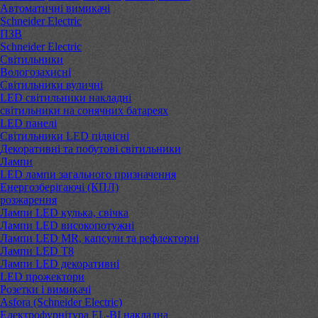
Автоматичні вимикачі
Schneider Electric
ПЗВ
Schneider Electric
Світильники
Вологозахисні
Світильники вуличні
LED світильники накладні
світильники на сонячних батареях
LED панелі
Світильники LED підвісні
Декоративні та побутові світильники
Лампи
LED лампи загального призначення
Енергозберігаючі (КПЛ)
розжарення
Лампи LED кулька, свічка
Лампи LED високопотужні
Лампи LED MR, капсули та рефлекторні
Лампи LED Т8
Лампи LED декоративні
LED прожектори
Розетки і вимикачі
Asfora (Schneider Electric)
Електрофурнітура EL-BI накладна