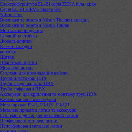
Електрофурнітура EL-BI серія ZENA біла+крем
Серія EL-BI ZIRVE біла+крем
Nilson Thor
Вимикачі та розетки Nilson Themis накладні
Вимикачі та розетки Nilson Touran
Монтажна продукція
Ізоляційна стрічка
Дюбель-ялинки
Клемні колодки
коробки
Щитки
Пластикові щитки
Металеві щитки
Системи для прокладання кабелю
Труби пластикові ПВХ
Труби гладкі жорсткі ПВХ
Труби гофровані ПВХ
Аксесуари для кріплення та монтажу труб ПВХ
Кабель-канали та аксесуари
Металорукав РЗ-Ц, РЗ-ЦХ, РЗ-ЦП
Металеві прокатні лотки та аксесуари
Системи підвісів для металевих лотків
Перфоровані металеві лотки
Неперфоровані металеві лотки
Кришка лотка