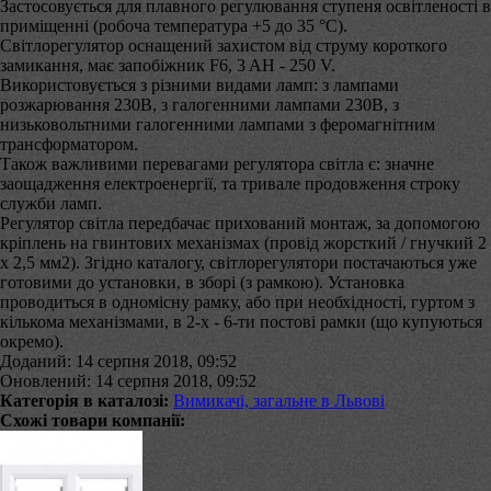
Застосовується для плавного регулювання ступеня освітленості в
приміщенні (робоча температура +5 до 35 °C).
Світлорегулятор оснащений захистом від струму короткого
замикання, має запобіжник F6, 3 AH - 250 V.
Використовується з різними видами ламп: з лампами
розжарювання 230В, з галогенними лампами 230В, з
низьковольтними галогенними лампами з феромагнітним
трансформатором.
Також важливими перевагами регулятора світла є: значне
заощадження електроенергії, та тривале продовження строку
служби ламп.
Регулятор світла передбачає прихований монтаж, за допомогою
кріплень на гвинтових механізмах (провід жорсткий / гнучкий 2
х 2,5 мм2). Згідно каталогу, світлорегулятори постачаються уже
готовими до установки, в зборі (з рамкою). Установка
проводиться в одномісну рамку, або при необхідності, гуртом з
кількома механізмами, в 2-х - 6-ти постові рамки (що купуються
окремо).
Доданий: 14 серпня 2018, 09:52
Оновлений: 14 серпня 2018, 09:52
Категорія в каталозі:
Вимикачі, загальне в Львові
Схожі товари компанії: