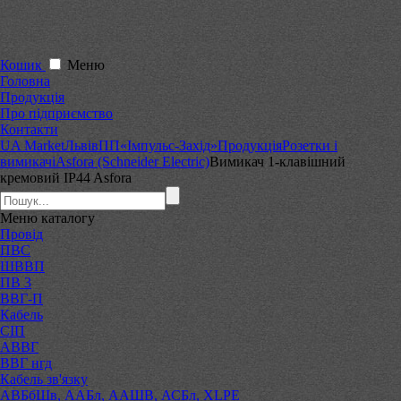
Кошик
Меню
Головна
Продукція
Про підприємство
Контакти
UA Market
Львів
ПП«Імпульс-Захід»
Продукція
Розетки і
вимикачі
Asfora (Schneider Electric)
Вимикач 1-клавішний
кремовий IP44 Asfora
Меню
каталогу
Провід
ПВС
ШВВП
ПВ 3
ВВГ-П
Кабель
СІП
АВВГ
ВВГ нгд
Кабель зв'язку
АВБбШв, ААБл, ААШВ, АСБл, XLPE