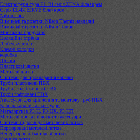
Електрофурнітура EL-BI серія ZENA біла+крем
Серія EL-BI ZIRVE біла+крем
Nilson Thor
Вимикачі та розетки Nilson Themis накладні
Вимикачі та розетки Nilson Touran
Монтажна продукція
Ізоляційна стрічка
Дюбель-ялинки
Клемні колодки
коробки
Щитки
Пластикові щитки
Металеві щитки
Системи для прокладання кабелю
Труби пластикові ПВХ
Труби гладкі жорсткі ПВХ
Труби гофровані ПВХ
Аксесуари для кріплення та монтажу труб ПВХ
Кабель-канали та аксесуари
Металорукав РЗ-Ц, РЗ-ЦХ, РЗ-ЦП
Металеві прокатні лотки та аксесуари
Системи підвісів для металевих лотків
Перфоровані металеві лотки
Неперфоровані металеві лотки
Кришка лотка