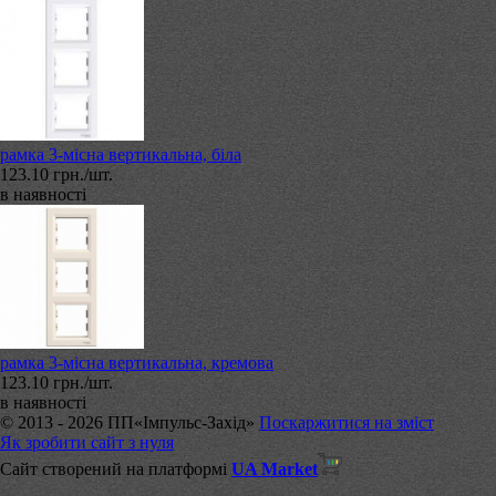
рамка 3-місна вертикальна, біла
123.10 грн./шт.
в наявності
рамка 3-місна вертикальна, кремова
123.10 грн./шт.
в наявності
© 2013 - 2026 ПП«Імпульс-Захід»
Поскаржитися на зміст
Як зробити сайт з нуля
Сайт створений на платформі
UA Market