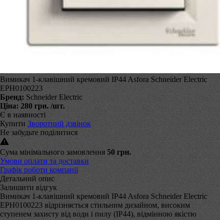
Вимикач 1-клавішний кремовий IP44 Asfora Schneider Electric
EPH0100223
Бренд:
Schneider Electric
Ціна:
280 грн.
/шт.
Є в наявності
Купити
Зворотний дзвінок
Не забудьте поділитися
Сума мінімального замовлення
50 грн.
Умови оплати та доставки
Графік роботи компанії
Детальний опис
Залишити відгук
Вимикач 1-клавішний кремовий IP44 Asfora Schneider Electric
EPH0100223 відрізняється стильним дизайном, високим
ступенем захисту від води і пилу (ІР44), відмінною якістю