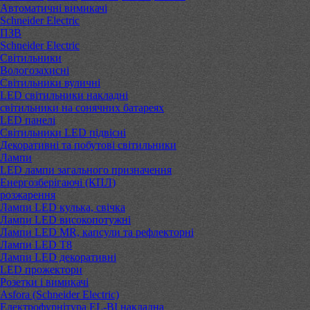
Автоматичні вимикачі
Schneider Electric
ПЗВ
Schneider Electric
Світильники
Вологозахисні
Світильники вуличні
LED світильники накладні
світильники на сонячних батареях
LED панелі
Світильники LED підвісні
Декоративні та побутові світильники
Лампи
LED лампи загального призначення
Енергозберігаючі (КПЛ)
розжарення
Лампи LED кулька, свічка
Лампи LED високопотужні
Лампи LED MR, капсули та рефлекторні
Лампи LED Т8
Лампи LED декоративні
LED прожектори
Розетки і вимикачі
Asfora (Schneider Electric)
Електрофурнітура EL-BI накладна