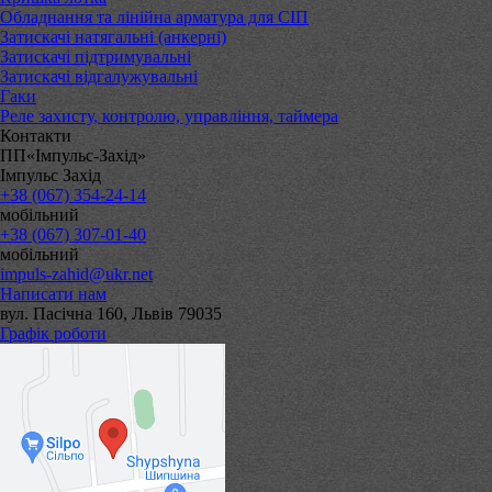
Обладнання та лінійна арматура для СІП
Затискачі натягальні (анкерні)
Затискачі підтримувальні
Затискачі відгалужувальні
Гаки
Реле захисту, контролю, управління, таймера
Контакти
ПП«Імпульс-Захід»
Імпульс Захід
+38 (067) 354-24-14
мобільний
+38 (067) 307-01-40
мобільний
impuls-zahid@ukr.net
Написати нам
вул. Пасічна 160, Львів 79035
Графік роботи