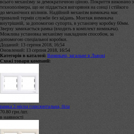
всього механізму за демократичною ціною. Покриття виконано з
технополімера, що не піддається вигоряння на сонці і стійкого
до механічних впливів. Надійний механізм вимикача має
тривалий термін служби без заїдань. Монтаж вимикача
внутрішній, за допомогою супорта, в установчу коробку 60мм.
Зверху замикається рамка (входить в комплект вимикача).
Можлива установка механізму накладним способом, за
допомогою спеціальної коробки.
Доданий: 13 серпня 2018, 16:54
Оновлений: 13 серпня 2018, 16:54
Категорія в каталозі:
Вимикачі, загальне в Львові
Схожі товари компанії:
рамка 2-місна горизонтальна, біла
70.80 грн./шт.
в наявності