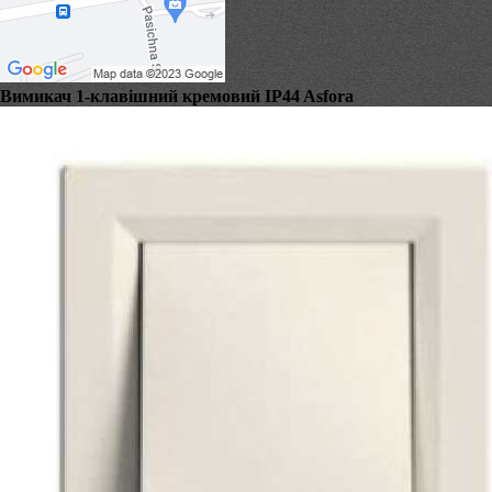
Вимикач 1-клавішний кремовий IP44 Asfora