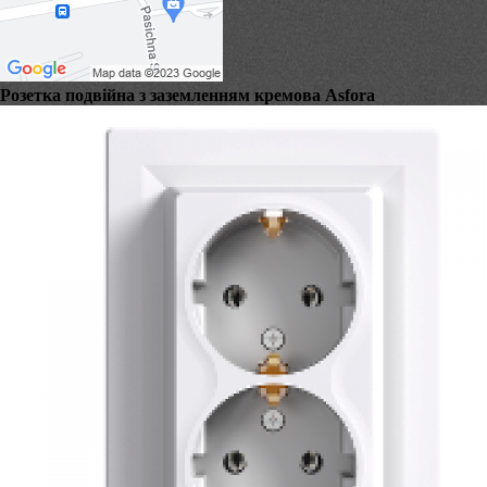
Розетка подвійна з заземленням кремова Asfora