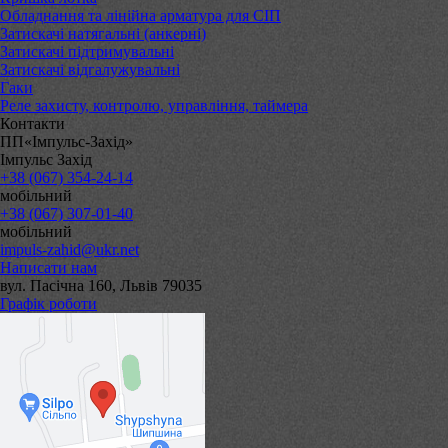
Обладнання та лінійна арматура для СІП
Затискачі натягальні (анкерні)
Затискачі підтримувальні
Затискачі відгалужувальні
Гаки
Реле захисту, контролю, управління, таймера
Контакти
ПП«Імпульс-Захід»
Імпульс Захід
+38 (067) 354-24-14
мобільний
+38 (067) 307-01-40
мобільний
impuls-zahid@ukr.net
Написати нам
вул. Пасічна 160, Львів 79035
Графік роботи