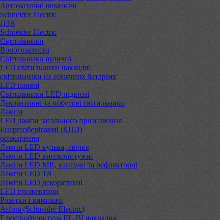
Автоматичні вимикачі
Schneider Electric
ПЗВ
Schneider Electric
Світильники
Вологозахисні
Світильники вуличні
LED світильники накладні
світильники на сонячних батареях
LED панелі
Світильники LED підвісні
Декоративні та побутові світильники
Лампи
LED лампи загального призначення
Енергозберігаючі (КПЛ)
розжарення
Лампи LED кулька, свічка
Лампи LED високопотужні
Лампи LED MR, капсули та рефлекторні
Лампи LED Т8
Лампи LED декоративні
LED прожектори
Розетки і вимикачі
Asfora (Schneider Electric)
Електрофурнітура EL-BI накладна