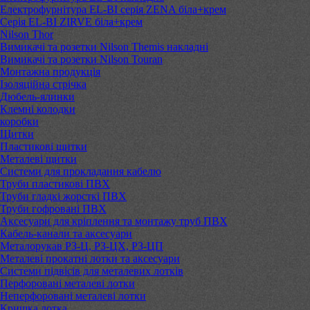
Електрофурнітура EL-BI серія ZENA біла+крем
Серія EL-BI ZIRVE біла+крем
Nilson Thor
Вимикачі та розетки Nilson Themis накладні
Вимикачі та розетки Nilson Touran
Монтажна продукція
Ізоляційна стрічка
Дюбель-ялинки
Клемні колодки
коробки
Щитки
Пластикові щитки
Металеві щитки
Системи для прокладання кабелю
Труби пластикові ПВХ
Труби гладкі жорсткі ПВХ
Труби гофровані ПВХ
Аксесуари для кріплення та монтажу труб ПВХ
Кабель-канали та аксесуари
Металорукав РЗ-Ц, РЗ-ЦХ, РЗ-ЦП
Металеві прокатні лотки та аксесуари
Системи підвісів для металевих лотків
Перфоровані металеві лотки
Неперфоровані металеві лотки
Кришка лотка