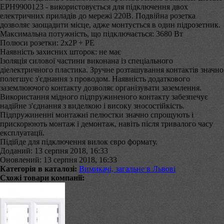
EPH9900123 - використовується для підключення двох
електричних приладів до мережі 220В. Подвійна розетка
дозволяє заощадити місце, адже монтується в один підрозетник.
Максимальна потужність, що підключається: 3680 Вт
Полюси розетки: 2х2P + PE
Наявність захисних шторок: не має
Ізоляція силової частини виконана із спеціального
діелектричного пластика. Зручне розташування контактів значно
полегшує з'єднання з проводом. Наявність додаткового
заземлюючого контакту дозволяє організувати заземлення.
Використання мідного підпружиненого контакту забезпечує
надійне з'єднання з виделкою і високу зносостійкість.
Підпружиненні монтажні пелюстки значно спрощують і
прискорюють монтаж і демонтаж, навіть після тривалого часу
експлуатації.
Підійде для підключення вилок євро формату.
Доданий: 13 серпня 2018, 16:33
Оновлений: 13 серпня 2018, 16:33
Категорія в каталозі:
Вимикачі, загальне в Львові
Схожі товари компанії: