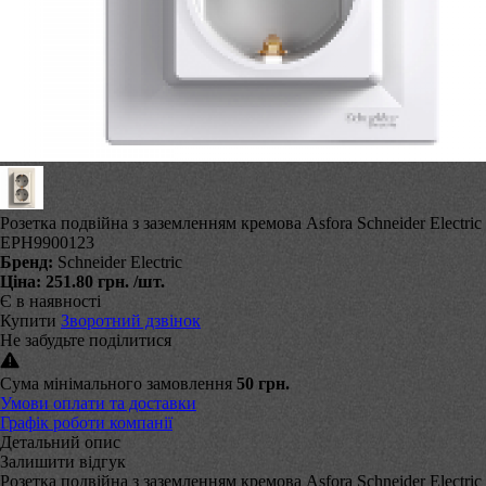
Розетка подвійна з заземленням кремова Asfora Schneider Electric
EPH9900123
Бренд:
Schneider Electric
Ціна:
251.80 грн.
/шт.
Є в наявності
Купити
Зворотний дзвінок
Не забудьте поділитися
Сума мінімального замовлення
50 грн.
Умови оплати та доставки
Графік роботи компанії
Детальний опис
Залишити відгук
Розетка подвійна з заземленням кремова Asfora Schneider Electric