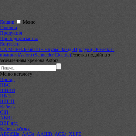
Кошик
Меню
Головна
Продукція
Про підприємство
Контакти
UA Market
Львів
ПП«Імпульс-Захід»
Продукція
Розетки і
вимикачі
Asfora (Schneider Electric)
Розетка подвійна з
заземленням кремова Asfora
Меню
каталогу
Провід
ПВС
ШВВП
ПВ 3
ВВГ-П
Кабель
СІП
АВВГ
ВВГ нгд
Кабель зв'язку
АВБбШв, ААБл, ААШВ, АСБл, XLPE