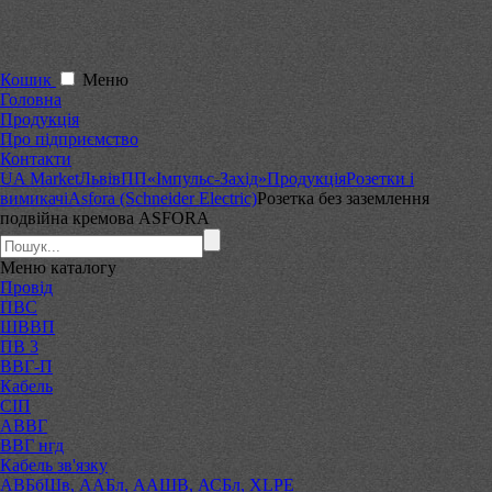
Кошик
Меню
Головна
Продукція
Про підприємство
Контакти
UA Market
Львів
ПП«Імпульс-Захід»
Продукція
Розетки і
вимикачі
Asfora (Schneider Electric)
Розетка без заземлення
подвійна кремова ASFORA
Меню
каталогу
Провід
ПВС
ШВВП
ПВ 3
ВВГ-П
Кабель
СІП
АВВГ
ВВГ нгд
Кабель зв'язку
АВБбШв, ААБл, ААШВ, АСБл, XLPE