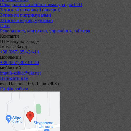
Обладнання та лінійна арматура для СІП
Затискачі натягальні (анкерні)
Затискачі підтримувальні
Затискачі відгалужувальні
Гаки
Реле захисту, контролю, управління, таймера
Контакти
ПП«Імпульс-Захід»
Імпульс Захід
+38 (067) 354-24-14
мобільний
+38 (067) 307-01-40
мобільний
impuls-zahid@ukr.net
Написати нам
вул. Пасічна 160, Львів 79035
Графік роботи