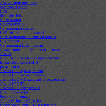
Автоматичні вимикачі
Schneider Electric
ПЗВ
Schneider Electric
Світильники
Вологозахисні
Світильники вуличні
LED світильники накладні
світильники на сонячних батареях
LED панелі
Світильники LED підвісні
Декоративні та побутові світильники
Лампи
LED лампи загального призначення
Енергозберігаючі (КПЛ)
розжарення
Лампи LED кулька, свічка
Лампи LED високопотужні
Лампи LED MR, капсули та рефлекторні
Лампи LED Т8
Лампи LED декоративні
LED прожектори
Розетки і вимикачі
Asfora (Schneider Electric)
Електрофурнітура EL-BI накладна