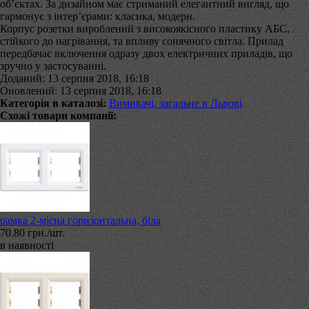
об’єктах. За дизайном має стриманий елегантний вигляд, що
гармонує з інтер’єрами: класика, модерн.
Корпус розетки вироблений з високоякісного пластику АБС,
стійкого до нагрівання, та впливу сонячного світла. Прилад
передбачає включення одразу двох електричних приладів, що
зручно у застосуванні.
Доданий: 13 серпня 2018, 16:18
Оновлений: 13 серпня 2018, 16:18
Категорія в каталозі:
Вимикачі, загальне в Львові
Схожі товари компанії:
рамка 2-місна горизонтальна, біла
70.80 грн./шт.
в наявності