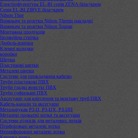
Електрофурнітура EL-BI серія ZENA біла+крем
Серія EL-BI ZIRVE біла+крем
Nilson Thor
Вимикачі та розетки Nilson Themis накладні
Вимикачі та розетки Nilson Touran
Монтажна продукція
Ізоляційна стрічка
Дюбель-ялинки
Клемні колодки
коробки
Щитки
Пластикові щитки
Металеві щитки
Системи для прокладання кабелю
Труби пластикові ПВХ
Труби гладкі жорсткі ПВХ
Труби гофровані ПВХ
Аксесуари для кріплення та монтажу труб ПВХ
Кабель-канали та аксесуари
Металорукав РЗ-Ц, РЗ-ЦХ, РЗ-ЦП
Металеві прокатні лотки та аксесуари
Системи підвісів для металевих лотків
Перфоровані металеві лотки
Неперфоровані металеві лотки
Кришка лотка