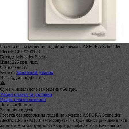
Розетка без заземлення подвійна кремова ASFORA Schneider
Electric EPH9700123
Бренд:
Schneider Electric
Ціна:
225 грн.
/шт.
Є в наявності
Купити
Зворотний дзвінок
Не забудьте поділитися
Сума мінімального замовлення
50 грн.
Умови оплати та доставки
Графік роботи компанії
Детальний опис
Залишити відгук
Розетка без заземлення подвійна кремова ASFORA Schneider
Electric EPH9700123- застосовується в будь-яких приміщеннях: в
жилих кімнатах будинків і квартир; в офісах; на комунальних