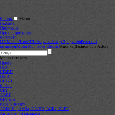
Кошик
Меню
Головна
Продукція
Про підприємство
Контакти
UA Market
Львів
ПП«Імпульс-Захід»
Продукція
Розетки і
вимикачі
Asfora (Schneider Electric)
Кнопка Дзвінок біла Asfora
Меню
каталогу
Провід
ПВС
ШВВП
ПВ 3
ВВГ-П
Кабель
СІП
АВВГ
ВВГ нгд
Кабель зв'язку
АВБбШв, ААБл, ААШВ, АСБл, XLPE
Автоматичні вимикачі