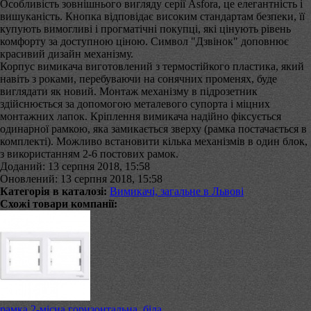
Особливість зовнішнього вигляду серії Asfora, це елегантність і
вишуканість. Кнопка відповідає високим стандартам безпеки, її
купують вимогливі і прогматічні покупці, які цінують рівень
комфорту за доступною ціною. Символ "Дзвінок" доповнює
красивий дизайн механізму.
Корпус вимикача виготовлений з термостійкого пластика, який
навіть з роками, перебуваючи на сонячних променях, буде
виглядати як новий. Монтаж механізму в підрозетник
здійснюється за допомогою металевого супорта і міцних
монтажних лапок. Кріплення вимикача надійно фіксується
одинарної рамкою, яка замикається зверху (рамка постачається в
комплекті). Можливо встановити кілька механізмів в один блок,
з використанням 2-6 постових рамок.
Доданий: 13 серпня 2018, 15:58
Оновлений: 13 серпня 2018, 15:58
Категорія в каталозі:
Вимикачі, загальне в Львові
Схожі товари компанії:
рамка 2-місна горизонтальна, біла