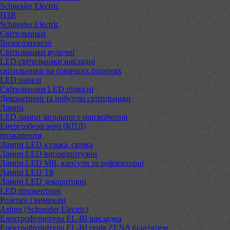
Schneider Electric
ПЗВ
Schneider Electric
Світильники
Вологозахисні
Світильники вуличні
LED світильники накладні
світильники на сонячних батареях
LED панелі
Світильники LED підвісні
Декоративні та побутові світильники
Лампи
LED лампи загального призначення
Енергозберігаючі (КПЛ)
розжарення
Лампи LED кулька, свічка
Лампи LED високопотужні
Лампи LED MR, капсули та рефлекторні
Лампи LED Т8
Лампи LED декоративні
LED прожектори
Розетки і вимикачі
Asfora (Schneider Electric)
Електрофурнітура EL-BI накладна
Електрофурнітура EL-BI серія ZENA біла+крем