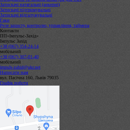
Затискачі натягальні (анкерні)
Затискачі підтримувальні
Затискачі відгалужувальні
Гаки
Реле захисту, контролю, управління, таймера
Контакти
ПП«Імпульс-Захід»
Імпульс Захід
+38 (067) 354-24-14
мобільний
+38 (067) 307-01-40
мобільний
impuls-zahid@ukr.net
Написати нам
вул. Пасічна 160, Львів 79035
Графік роботи