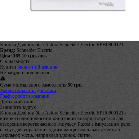
Кнопка Дзвінок біла Asfora Schneider Electric EPH0800121
Бренд:
Schneider Electric
Ціна:
165.10 грн.
/шт.
Є в наявності
Купити
Зворотний дзвінок
Не забудьте поділитися
Сума мінімального замовлення
50 грн.
Умови оплати та доставки
Графік роботи компанії
Детальний опис
Залишити відгук
Кнопка Дзвінок біла Asfora Schneider Electric EPH0800121 -
вимикач однополюсний кнопковий використовується для
створення короткочасного імпульсу. Разом з імпульсним реле
слугує для управління одним ланцюгом навантаження з
декількох місць, наприклад здвінок, світло.