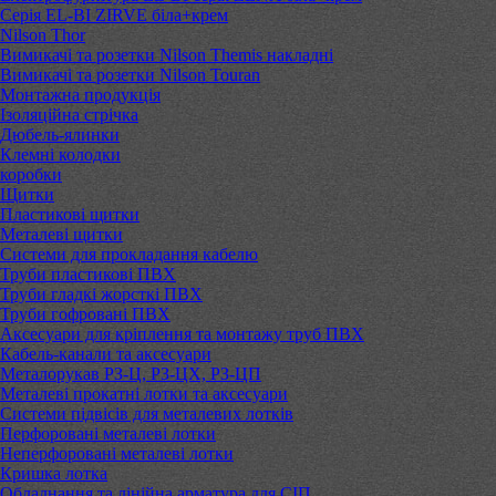
Серія EL-BI ZIRVE біла+крем
Nilson Thor
Вимикачі та розетки Nilson Themis накладні
Вимикачі та розетки Nilson Touran
Монтажна продукція
Ізоляційна стрічка
Дюбель-ялинки
Клемні колодки
коробки
Щитки
Пластикові щитки
Металеві щитки
Системи для прокладання кабелю
Труби пластикові ПВХ
Труби гладкі жорсткі ПВХ
Труби гофровані ПВХ
Аксесуари для кріплення та монтажу труб ПВХ
Кабель-канали та аксесуари
Металорукав РЗ-Ц, РЗ-ЦХ, РЗ-ЦП
Металеві прокатні лотки та аксесуари
Системи підвісів для металевих лотків
Перфоровані металеві лотки
Неперфоровані металеві лотки
Кришка лотка
Обладнання та лінійна арматура для СІП