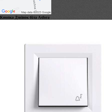
Кнопка Дзвінок біла Asfora