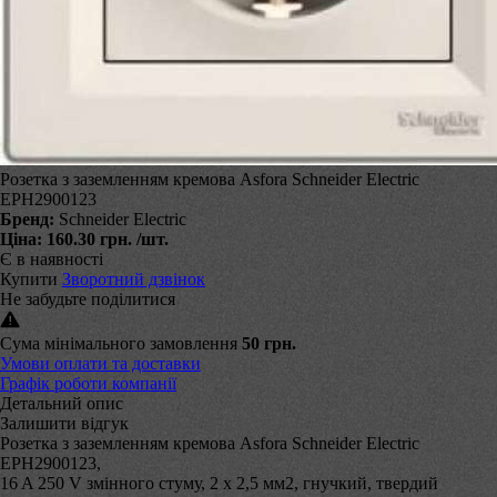
Розетка з заземленням кремова Asfora Schneider Electric
EPH2900123
Бренд:
Schneider Electric
Ціна:
160.30 грн.
/шт.
Є в наявності
Купити
Зворотний дзвінок
Не забудьте поділитися
Сума мінімального замовлення
50 грн.
Умови оплати та доставки
Графік роботи компанії
Детальний опис
Залишити відгук
Розетка з заземленням кремова Asfora Schneider Electric
EPH2900123,
16 A 250 V змінного стуму, 2 х 2,5 мм2, гнучкий, твердий