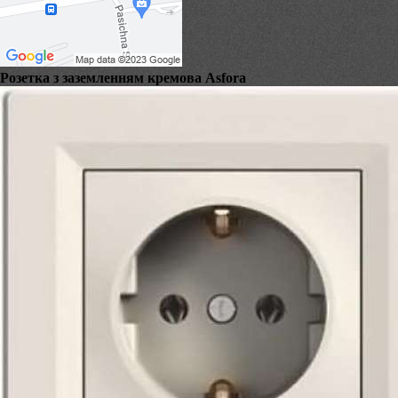
Розетка з заземленням кремова Asfora