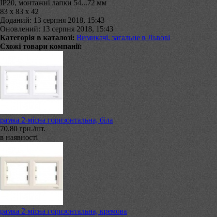
ІР20, монтажні лапки 54...72 мм
83 х 83 х 42
Доданий: 13 серпня 2018, 15:43
Оновлений: 13 серпня 2018, 15:43
Категорія в каталозі:
Вимикачі, загальне в Львові
Схожі товари компанії:
рамка 2-місна горизонтальна, біла
70.80 грн./шт.
в наявності
рамка 2-місна горизонтальна, кремова