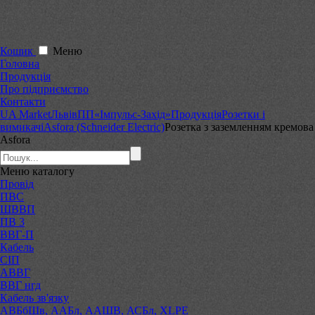
Кошик
Меню
Головна
Продукція
Про підприємство
Контакти
UA Market
Львів
ПП«Імпульс-Захід»
Продукція
Розетки і
вимикачі
Asfora (Schneider Electric)
Розетка з заземленням кремова
Asfora
Меню
каталогу
Провід
ПВС
ШВВП
ПВ 3
ВВГ-П
Кабель
СІП
АВВГ
ВВГ нгд
Кабель зв'язку
АВБбШв, ААБл, ААШВ, АСБл, XLPE