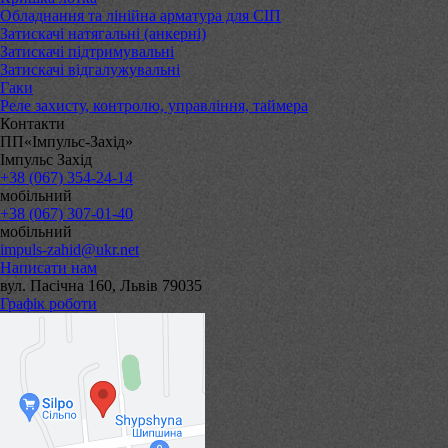
Обладнання та лінійна арматура для СІП
Затискачі натягальні (анкерні)
Затискачі підтримувальні
Затискачі відгалужувальні
Гаки
Реле захисту, контролю, управління, таймера
Контакти
ПП«Імпульс-Захід»
Імпульс Захід
+38 (067) 354-24-14
мобільний
+38 (067) 307-01-40
мобільний
impuls-zahid@ukr.net
Написати нам
вул. Пасічна 160, Львів 79035
Графік роботи