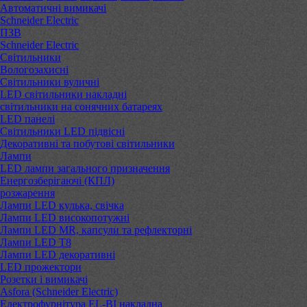
Автоматичні вимикачі
Schneider Electric
ПЗВ
Schneider Electric
Світильники
Вологозахисні
Світильники вуличні
LED світильники накладні
світильники на сонячних батареях
LED панелі
Світильники LED підвісні
Декоративні та побутові світильники
Лампи
LED лампи загального призначення
Енергозберігаючі (КПЛ)
розжарення
Лампи LED кулька, свічка
Лампи LED високопотужні
Лампи LED MR, капсули та рефлекторні
Лампи LED Т8
Лампи LED декоративні
LED прожектори
Розетки і вимикачі
Asfora (Schneider Electric)
Електрофурнітура EL-BI накладна