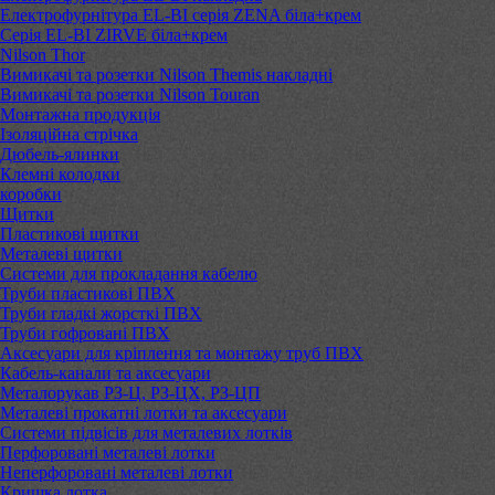
Електрофурнітура EL-BI серія ZENA біла+крем
Серія EL-BI ZIRVE біла+крем
Nilson Thor
Вимикачі та розетки Nilson Themis накладні
Вимикачі та розетки Nilson Touran
Монтажна продукція
Ізоляційна стрічка
Дюбель-ялинки
Клемні колодки
коробки
Щитки
Пластикові щитки
Металеві щитки
Системи для прокладання кабелю
Труби пластикові ПВХ
Труби гладкі жорсткі ПВХ
Труби гофровані ПВХ
Аксесуари для кріплення та монтажу труб ПВХ
Кабель-канали та аксесуари
Металорукав РЗ-Ц, РЗ-ЦХ, РЗ-ЦП
Металеві прокатні лотки та аксесуари
Системи підвісів для металевих лотків
Перфоровані металеві лотки
Неперфоровані металеві лотки
Кришка лотка