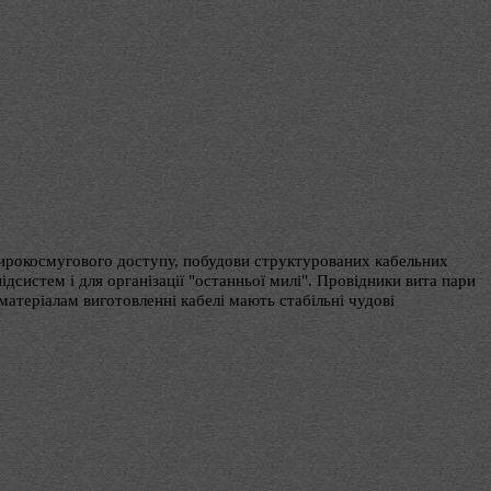
 широкосмугового доступу, побудови структурованих кабельних
дсистем і для організації "останньої милі". Провідники вита пари
матеріалам виготовленні кабелі мають стабільні чудові