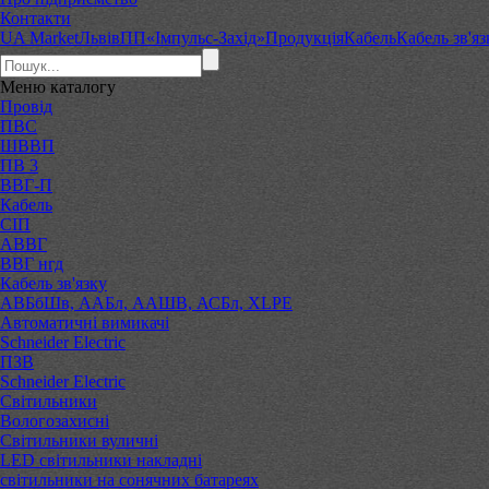
Контакти
UA Market
Львів
ПП«Імпульс-Захід»
Продукція
Кабель
Кабель зв'яз
Меню
каталогу
Провід
ПВС
ШВВП
ПВ 3
ВВГ-П
Кабель
СІП
АВВГ
ВВГ нгд
Кабель зв'язку
АВБбШв, ААБл, ААШВ, АСБл, XLPE
Автоматичні вимикачі
Schneider Electric
ПЗВ
Schneider Electric
Світильники
Вологозахисні
Світильники вуличні
LED світильники накладні
світильники на сонячних батареях