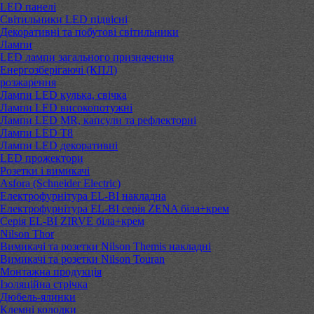
LED панелі
Світильники LED підвісні
Декоративні та побутові світильники
Лампи
LED лампи загального призначення
Енергозберігаючі (КПЛ)
розжарення
Лампи LED кулька, свічка
Лампи LED високопотужні
Лампи LED MR, капсули та рефлекторні
Лампи LED Т8
Лампи LED декоративні
LED прожектори
Розетки і вимикачі
Asfora (Schneider Electric)
Електрофурнітура EL-BI накладна
Електрофурнітура EL-BI серія ZENA біла+крем
Серія EL-BI ZIRVE біла+крем
Nilson Thor
Вимикачі та розетки Nilson Themis накладні
Вимикачі та розетки Nilson Touran
Монтажна продукція
Ізоляційна стрічка
Дюбель-ялинки
Клемні колодки