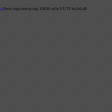
ку
Вита пара внутр екр ЗЗКМ cat5е F/UTP 4х2х0,48