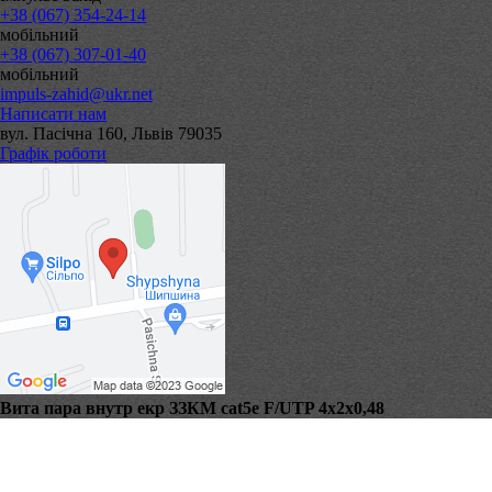
+38 (067) 354-24-14
мобільний
+38 (067) 307-01-40
мобільний
impuls-zahid@ukr.net
Написати нам
вул. Пасічна 160, Львів 79035
Графік роботи
Вита пара внутр екр ЗЗКМ cat5е F/UTP 4х2х0,48