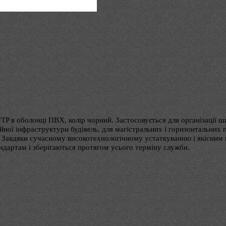
UTP в оболонці ПВХ, колір чорний. Застосовується для організації
ної інфраструктури будівель, для магістральних і горизонтальних пі
і. Завдяки сучасному високотехнологічному устаткуванню і якісним 
дартам і зберігаються протягом усього терміну служби.