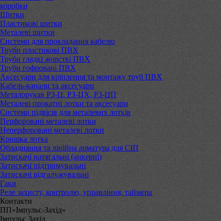
коробки
Щитки
Пластикові щитки
Металеві щитки
Системи для прокладання кабелю
Труби пластикові ПВХ
Труби гладкі жорсткі ПВХ
Труби гофровані ПВХ
Аксесуари для кріплення та монтажу труб ПВХ
Кабель-канали та аксесуари
Металорукав РЗ-Ц, РЗ-ЦХ, РЗ-ЦП
Металеві прокатні лотки та аксесуари
Системи підвісів для металевих лотків
Перфоровані металеві лотки
Неперфоровані металеві лотки
Кришка лотка
Обладнання та лінійна арматура для СІП
Затискачі натягальні (анкерні)
Затискачі підтримувальні
Затискачі відгалужувальні
Гаки
Реле захисту, контролю, управління, таймера
Контакти
ПП«Імпульс-Захід»
Імпульс Захід