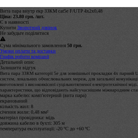
Вита пара внутр екр ЗЗКМ cat5е F/UTP 4х2х0,48
Ціна:
23.80 грн.
/шт.
Є в наявності
Купити
Зворотний дзвінок
Не забудьте поділитися
Сума мінімального замовлення
50 грн.
Умови оплати та доставки
Графік роботи компанії
Детальний опис
Залишити відгук
Вита пара ЗЗКМ категорії 5е для зовнішньої прокладки 4х парний 
систем, локальних обчислювальних мереж, для загальної комунікацій
виготовлені з високоякісної суцільнотягненої електротехнічної мід
характеристики, що відповідають найсучаснішим міжнародним стан
марка кабелю: комп'ютерний (вита пара)
екранований
кількість жил: 8
січення жили: 0,48 мм²
матеріал провідника: мідь
довжина кабелю в бухті: 305 м
температура експлуатації: -20 ºС до +60 ºС